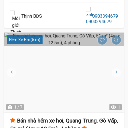
Thịnh BĐS
0903394679
Hẻm Xe Hơi (5 m)
1 / 7
1
Bán nhà hẻm xe hơi, Quang Trung, Gò Vấp,