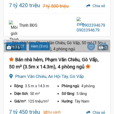
7 tỷ 420 triệu
7 tỷ 500 triệu
Chia sẻ
Thịnh BĐS
0903394679
Sàn BTCT
Hẻm (3 m)
1 / 6
1
Bán nhà hẻm, Phạm Văn Chiêu, Gò Vấp,
50 m² (3.5m x 14.3m), 4 phòng ngủ
Phạm Văn Chiêu, An Hội Tây, Gò Vấp
3.5 m
x 14.3 m
4 phòng
Rộng:
Phòng ngủ:
50 m²
5 tầng
Diện tích:
Số tầng:
125 triệu/m²
Tây Nam
Giá/m²:
Hướng:
7 tỷ 450 triệu
So sánh
Chia sẻ