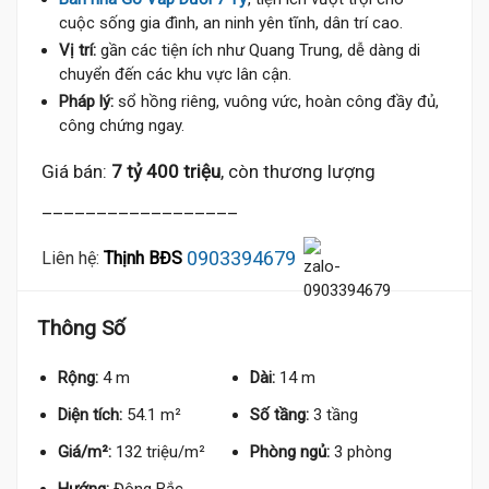
cuộc sống gia đình, an ninh yên tĩnh, dân trí cao.
Vị trí:
gần các tiện ích như Quang Trung, dễ dàng di
chuyển đến các khu vực lân cận.
Pháp lý:
sổ hồng riêng, vuông vức, hoàn công đầy đủ,
công chứng ngay.
Giá bán:
7 tỷ 400 triệu
, còn thương lượng
__________________
0903394679
Liên hệ:
Thịnh BĐS
Thông Số
Rộng:
4 m
Dài:
14 m
Diện tích:
54.1 m²
Số tầng:
3 tầng
Giá/m²:
132 triệu/m²
Phòng ngủ:
3 phòng