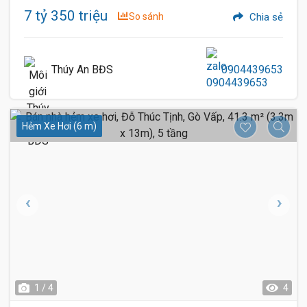
7 tỷ 350 triệu
So sánh
Chia sẻ
Thúy An BĐS
0904439653
Hẻm Xe Hơi (6 m)
1 / 4
4