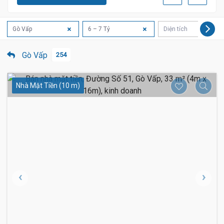
Gò Vấp
6 – 7 Tỷ
Diện tích
Gò Vấp
254
Nhà Mặt Tiền (10 m)
7.45 Tỷ