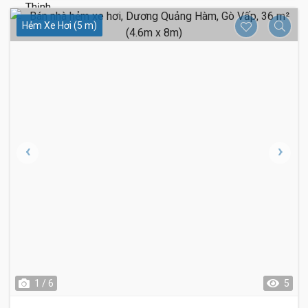
Hẻm Xe Hơi (5 m)
1 / 6
5