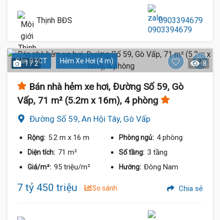
Thịnh BĐS
0903394679
Sàn BTCT
Hẻm Xe Hơi (4 m)
1 / 2
8
Bán nhà hẻm xe hơi, Đường Số 59, Gò
Vấp, 71 m² (5.2m x 16m), 4 phòng
Đường Số 59, An Hội Tây, Gò Vấp
5.2 m
x 16 m
4 phòng
Rộng:
Phòng ngủ:
71 m²
3 tầng
Diện tích:
Số tầng:
95 triệu/m²
Đông Nam
Giá/m²:
Hướng:
7 tỷ 450 triệu
So sánh
Chia sẻ