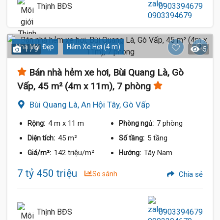
Thịnh BĐS
0903394679
Nhà Mới Đẹp
Hẻm Xe Hơi (4 m)
1 / 9
5
Bán nhà hẻm xe hơi, Bùi Quang Là, Gò
Vấp, 45 m² (4m x 11m), 7 phòng
Bùi Quang Là, An Hội Tây, Gò Vấp
4 m
x 11 m
7 phòng
Rộng:
Phòng ngủ:
45 m²
5 tầng
Diện tích:
Số tầng:
142 triệu/m²
Tây Nam
Giá/m²:
Hướng:
7 tỷ 450 triệu
So sánh
Chia sẻ
Thịnh BĐS
0903394679