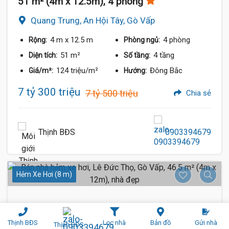
51 m² (4m x 12.5m), 4 phòng
Quang Trung, An Hội Tây, Gò Vấp
4 m
x 12.5 m
4 phòng
Rộng:
Phòng ngủ:
51 m²
4 tầng
Diện tích:
Số tầng:
124 triệu/m²
Đông Bắc
Giá/m²:
Hướng:
7 tỷ 300 triệu
7 tỷ 500 triệu
Chia sẻ
Thịnh BĐS
0903394679
Hẻm Xe Hơi (8 m)
Thịnh BĐS
Lọc nhà
Bản đồ
Gửi nhà
Thịnh BĐS