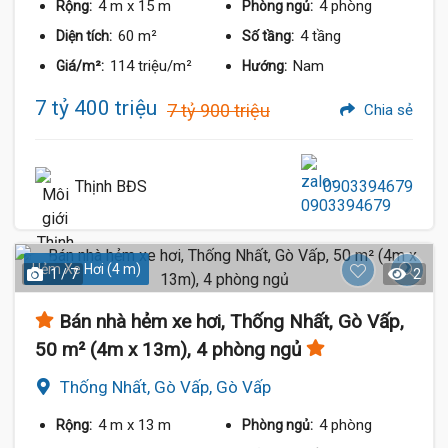
4 m
x 15 m
4 phòng
Rộng:
Phòng ngủ:
60 m²
4 tầng
Diện tích:
Số tầng:
114 triệu/m²
Nam
Giá/m²:
Hướng:
7 tỷ 400 triệu
7 tỷ 900 triệu
Chia sẻ
Thịnh BĐS
0903394679
Hẻm Xe Hơi (4 m)
1 / 7
2
Bán nhà hẻm xe hơi, Thống Nhất, Gò Vấp,
50 m² (4m x 13m), 4 phòng ngủ
Thống Nhất, Gò Vấp, Gò Vấp
4 m
x 13 m
4 phòng
Rộng:
Phòng ngủ: