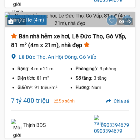
Hẻm Xe Hơi (4 m)
1 / 7
13
Bán nhà hẻm xe hơi, Lê Đức Thọ, Gò Vấp,
81 m² (4m x 21m), nhà đẹp
Lê Đức Thọ, An Hội Đông, Gò Vấp
4 m
x 21 m
3 phòng
Rộng:
Phòng ngủ:
81 m²
3 tầng
Diện tích:
Số tầng:
91 triệu/m²
Nam
Giá/m²:
Hướng:
7 tỷ 400 triệu
So sánh
Chia sẻ
Thịnh BĐS
0903394679