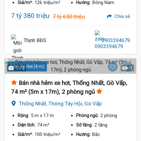
126 triệu/m²
Đông Nam
Giá/m²:
Hướng:
7 tỷ 380 triệu
7 tỷ 650 triệu
Chia sẻ
Thịnh BĐS
0903394679
Hẻm Xe Hơi (4 m)
1 / 2
1
Bán nhà hẻm xe hơi, Thống Nhất, Gò Vấp,
74 m² (5m x 17m), 2 phòng ngủ
Thống Nhất, Thông Tây Hội, Gò Vấp
5 m
x 17 m
2 phòng
Rộng:
Phòng ngủ:
74 m²
2 tầng
Diện tích:
Số tầng:
100 triệu/m²
Bắc
Giá/m²:
Hướng: