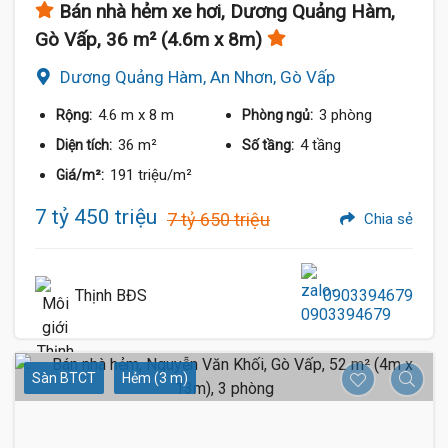
Bán nhà hẻm xe hơi, Dương Quảng Hàm,
Gò Vấp, 36 m² (4.6m x 8m)
Dương Quảng Hàm, An Nhơn, Gò Vấp
4.6 m
x 8 m
3 phòng
Rộng:
Phòng ngủ:
36 m²
4 tầng
Diện tích:
Số tầng:
191 triệu/m²
Giá/m²:
7 tỷ 450 triệu
7 tỷ 650 triệu
Chia sẻ
Thịnh BĐS
0903394679
Sàn BTCT
Hẻm (3 m)