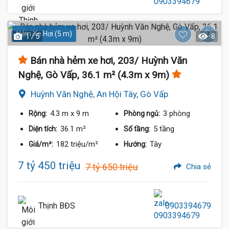
Hẻm Xe Hơi (5 m)
1 / 5
8
Bán nhà hẻm xe hơi, 203/ Huỳnh Văn
Nghệ, Gò Vấp, 36.1 m² (4.3m x 9m)
Huỳnh Văn Nghệ, An Hội Tây, Gò Vấp
4.3 m
x 9 m
3 phòng
Rộng:
Phòng ngủ:
36.1 m²
5 tầng
Diện tích:
Số tầng:
182 triệu/m²
Tây
Giá/m²:
Hướng:
7 tỷ 450 triệu
7 tỷ 650 triệu
Chia sẻ
Thịnh BĐS
0903394679