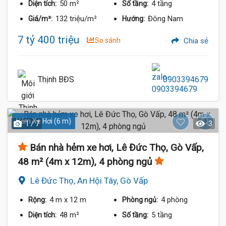
50 m²
4 tầng
Diện tích:
Số tầng:
132 triệu/m²
Đông Nam
Giá/m²:
Hướng:
7 tỷ 400 triệu
So sánh
Chia sẻ
Thịnh BĐS
0903394679
Hẻm Xe Hơi (6 m)
1 / 7
3
Bán nhà hẻm xe hơi, Lê Đức Thọ, Gò Vấp,
48 m² (4m x 12m), 4 phòng ngủ
Lê Đức Thọ, An Hội Tây, Gò Vấp
4 m
x 12 m
4 phòng
Rộng:
Phòng ngủ:
48 m²
5 tầng
Diện tích:
Số tầng: