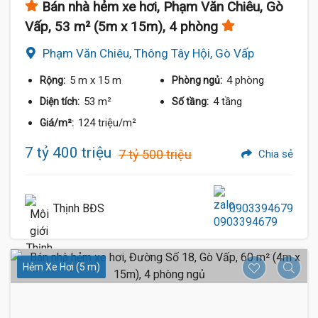
Bán nhà hẻm xe hơi, Phạm Văn Chiêu, Gò
Vấp, 53 m² (5m x 15m), 4 phòng
Phạm Văn Chiêu, Thông Tây Hội, Gò Vấp
5 m
x 15 m
4 phòng
Rộng:
Phòng ngủ:
53 m²
4 tầng
Diện tích:
Số tầng:
124 triệu/m²
Giá/m²:
7 tỷ 400 triệu
7 tỷ 500 triệu
Chia sẻ
Thịnh BĐS
0903394679
Hẻm Xe Hơi (5 m)