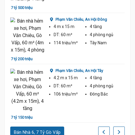
7 tỷ
7 tỷ 500 triệu
Phạm Văn Chiêu,
An Hội Đông
4 m
x 15 m
4 tầng
DT:
60 m²
4 phòng
ngủ
114 triệu/m²
Tây Nam
6 tỷ 9
7 tỷ 200 triệu
Phạm Văn Chiêu,
An Hội Tây
4.2 m
x 15 m
4 tầng
DT:
60 m²
4 phòng
ngủ
7.45 Tỷ
106 triệu/m²
Đông Bắc
6 tỷ 8
7 tỷ 150 triệu
Bán Nhà 6, 7 Tỷ Gò Vấp