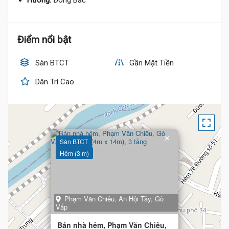
Hướng:
Đông Bắc
Điểm nổi bật
Sàn BTCT
Gần Mặt Tiền
Dân Trí Cao
×
Sàn BTCT
Hẻm (3 m)
7.4 Tỷ
Phạm Văn Chiêu, An Hội Tây, Gò
Vấp
Bán nhà hẻm, Phạm Văn Chiêu,