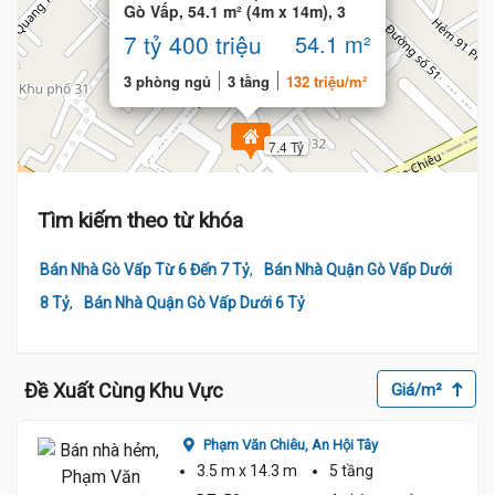
Gò Vấp, 54.1 m² (4m x 14m), 3
tầng
7 tỷ 400 triệu
54.1 m²
3 phòng ngủ
3 tầng
132 triệu/m²
7.4 Tỷ
Tìm kiếm theo từ khóa
,
Bán Nhà Gò Vấp Từ 6 Đến 7 Tỷ
Bán Nhà Quận Gò Vấp Dưới
,
8 Tỷ
Bán Nhà Quận Gò Vấp Dưới 6 Tỷ
Đề Xuất Cùng Khu Vực
Giá/m²
Phạm Văn Chiêu,
An Hội Tây
3.5 m
x 14.3 m
5 tầng