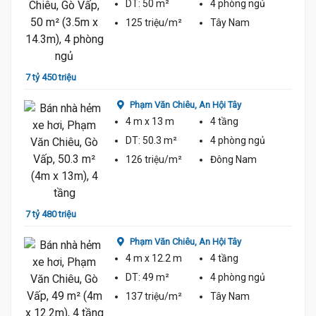
DT:
50 m²
4 phòng
ngủ
125 triệu/m²
Tây Nam
7 tỷ 1
7 tỷ 450 triệu
Phạm Văn Chiêu,
An Hội Tây
4 m
x 13 m
4 tầng
DT:
50.3 m²
4 phòng
ngủ
126 triệu/m²
Đông Nam
7 tỷ 7
7 tỷ 480 triệu
Phạm Văn Chiêu,
An Hội Tây
4 m
x 12.2 m
4 tầng
DT:
49 m²
4 phòng
ngủ
137 triệu/m²
Tây Nam