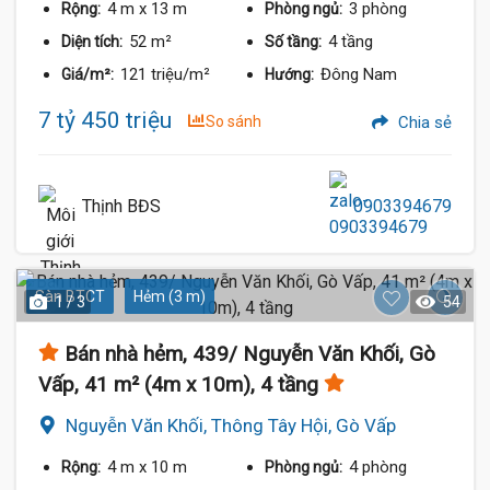
4 m
x 13 m
3 phòng
Rộng:
Phòng ngủ:
52 m²
4 tầng
Diện tích:
Số tầng:
121 triệu/m²
Đông Nam
Giá/m²:
Hướng:
7 tỷ 450 triệu
So sánh
Chia sẻ
Thịnh BĐS
0903394679
Sàn BTCT
Hẻm (3 m)
1 / 3
54
Bán nhà hẻm, 439/ Nguyễn Văn Khối, Gò
Vấp, 41 m² (4m x 10m), 4 tầng
Nguyễn Văn Khối, Thông Tây Hội, Gò Vấp
4 m
x 10 m
4 phòng
Rộng:
Phòng ngủ: