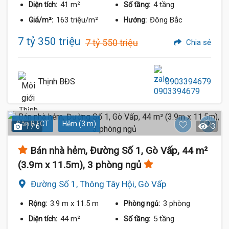
41 m²
4 tầng
Diện tích:
Số tầng:
163 triệu/m²
Đông Bắc
Giá/m²:
Hướng:
7 tỷ 350 triệu
7 tỷ 550 triệu
Chia sẻ
Thịnh BĐS
0903394679
Sàn BTCT
Hẻm (3 m)
1 / 6
3
Bán nhà hẻm, Đường Số 1, Gò Vấp, 44 m²
(3.9m x 11.5m), 3 phòng ngủ
Đường Số 1, Thông Tây Hội, Gò Vấp
3.9 m
x 11.5 m
3 phòng
Rộng:
Phòng ngủ:
44 m²
5 tầng
Diện tích:
Số tầng: