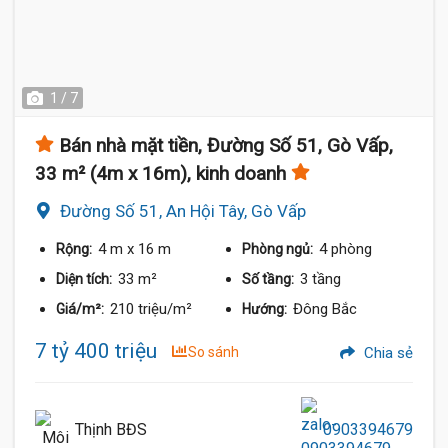
1 / 7
Bán nhà mặt tiền, Đường Số 51, Gò Vấp,
33 m² (4m x 16m), kinh doanh
Đường Số 51, An Hội Tây, Gò Vấp
4 m
x 16 m
4 phòng
Rộng:
Phòng ngủ:
33 m²
3 tầng
Diện tích:
Số tầng:
210 triệu/m²
Đông Bắc
Giá/m²:
Hướng:
7 tỷ 400 triệu
So sánh
Chia sẻ
Thịnh BĐS
0903394679