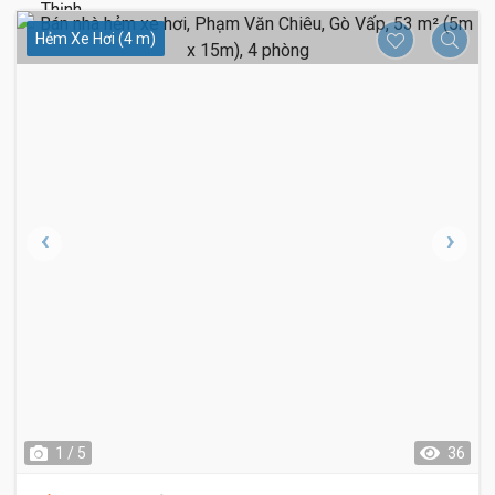
Hẻm Xe Hơi (4 m)
1 / 5
36