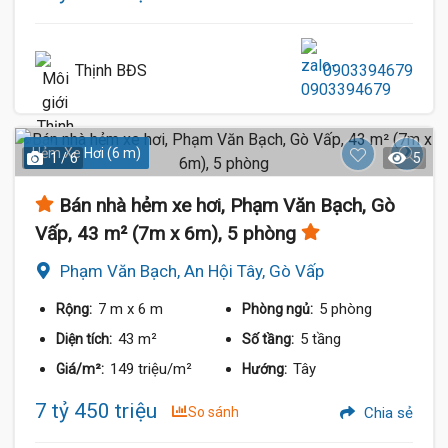
Thịnh BĐS
0903394679
Hẻm Xe Hơi (6 m)
1 / 6
5
Bán nhà hẻm xe hơi, Phạm Văn Bạch, Gò
Vấp, 43 m² (7m x 6m), 5 phòng
Phạm Văn Bạch, An Hội Tây, Gò Vấp
7 m
x 6 m
5 phòng
Rộng:
Phòng ngủ:
43 m²
5 tầng
Diện tích:
Số tầng:
149 triệu/m²
Tây
Giá/m²:
Hướng:
7 tỷ 450 triệu
So sánh
Chia sẻ