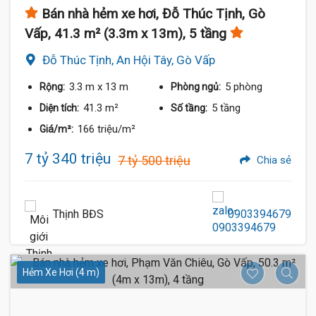
Bán nhà hẻm xe hơi, Đỗ Thúc Tịnh, Gò
Vấp, 41.3 m² (3.3m x 13m), 5 tầng
Đỗ Thúc Tịnh, An Hội Tây, Gò Vấp
3.3 m
x 13 m
5 phòng
Rộng:
Phòng ngủ:
41.3 m²
5 tầng
Diện tích:
Số tầng:
166 triệu/m²
Giá/m²:
7 tỷ 340 triệu
7 tỷ 500 triệu
Chia sẻ
Thịnh BĐS
0903394679
Hẻm Xe Hơi (4 m)