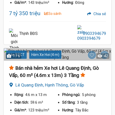
143 triệu/m²
Đông
Giá/m²:
Hướng:
7 tỷ 350 triệu
So sánh
Chia sẻ
Thịnh BĐS
0903394679
Sàn BTCT
Hẻm Xe Hơi (4 m)
1 / 6
42
Bán nhà hẻm Xe hơi Lê Quang Định, Gò
Vấp, 60 m² (4.6m x 13m) 3 Tầng
Lê Quang Định, Hạnh Thông, Gò Vấp
4.6 m
x 13 m
5 phòng
Rộng:
Phòng ngủ:
59.6 m²
3 tầng
Diện tích:
Số tầng:
123 triệu/m²
Tây Bắc
Giá/m²:
Hướng: