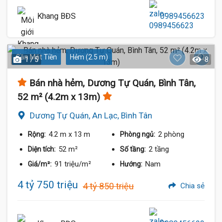
Khang BĐS
0989456623
Gần Mặt Tiền
Hẻm (2.5 m)
1 / 5
8
Bán nhà hẻm, Dương Tự Quán, Bình Tân,
52 m² (4.2m x 13m)
Dương Tự Quán, An Lạc, Bình Tân
4.2 m
x 13 m
2 phòng
Rộng:
Phòng ngủ:
52 m²
2 tầng
Diện tích:
Số tầng:
91 triệu/m²
Nam
Giá/m²:
Hướng:
4 tỷ 750 triệu
4 tỷ 850 triệu
Chia sẻ