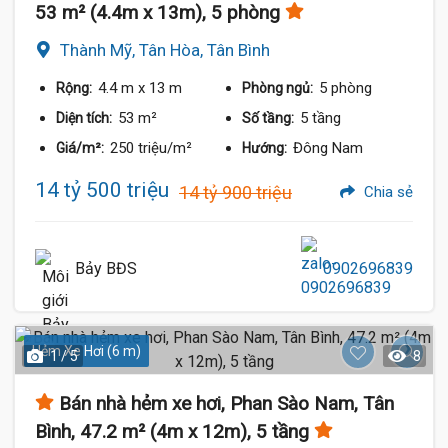
53 m² (4.4m x 13m), 5 phòng
Thành Mỹ, Tân Hòa, Tân Bình
4.4 m
x 13 m
5 phòng
Rộng:
Phòng ngủ:
53 m²
5 tầng
Diện tích:
Số tầng:
250 triệu/m²
Đông Nam
Giá/m²:
Hướng:
14 tỷ 500 triệu
14 tỷ 900 triệu
Chia sẻ
Bảy BĐS
0902696839
Hẻm Xe Hơi (6 m)
1 / 5
8
Bán nhà hẻm xe hơi, Phan Sào Nam, Tân
Bình, 47.2 m² (4m x 12m), 5 tầng