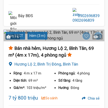
Bảy BĐS
0902696839
Sàn BTCT
Hẻm (3 m)
1 / 6
1
Bán nhà hẻm, Hương Lộ 2, Bình Tân, 69
m² (4m x 17m), 4 phòng ngủ
Hương Lộ 2, Bình Trị Đông, Bình Tân
4 m
x 17 m
4 phòng
Rộng:
Phòng ngủ:
69 m²
4 tầng
Diện tích:
Số tầng:
103 triệu/m²
Đông
Giá/m²:
Hướng:
7 tỷ 800 triệu
So sánh
Chia sẻ