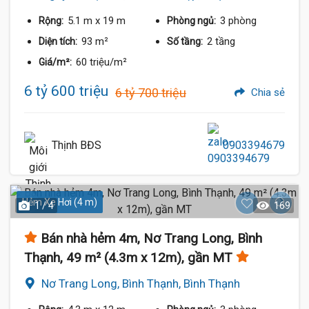
5.1 m
x 19 m
3 phòng
Rộng:
Phòng ngủ:
93 m²
2 tầng
Diện tích:
Số tầng:
60 triệu/m²
Giá/m²:
6 tỷ 600 triệu
6 tỷ 700 triệu
Chia sẻ
Thịnh BĐS
0903394679
Hẻm Xe Hơi (4 m)
1 / 4
169
Bán nhà hẻm 4m, Nơ Trang Long, Bình
Thạnh, 49 m² (4.3m x 12m), gần MT
Nơ Trang Long, Bình Thạnh, Bình Thạnh