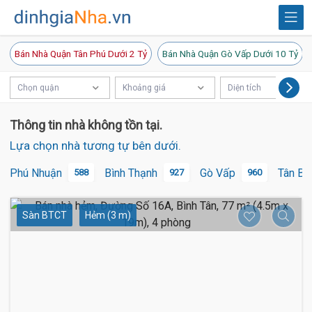
Bán Nhà Quận Tân Phú Dưới 2 Tỷ
Bán Nhà Quận Gò Vấp Dưới 10 Tỷ
Chọn quận
Khoảng giá
Diện tích
Thông tin nhà không tồn tại.
Lựa chọn nhà tương tự bên dưới.
Phú Nhuận
Bình Thạnh
Gò Vấp
Tân Bì
588
927
960
Sàn BTCT
Hẻm (3 m)