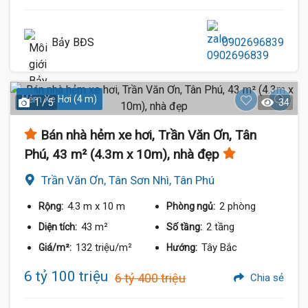
Bảy BĐS
0902696839
Hẻm Xe Hơi (4 m)
1 / 5
34
Bán nhà hẻm xe hơi, Trần Văn Ơn, Tân
Phú, 43 m² (4.3m x 10m), nhà đẹp
Trần Văn Ơn, Tân Sơn Nhì, Tân Phú
4.3 m
x 10 m
2 phòng
Rộng:
Phòng ngủ:
43 m²
2 tầng
Diện tích:
Số tầng:
132 triệu/m²
Tây Bắc
Giá/m²:
Hướng:
6 tỷ 100 triệu
6 tỷ 400 triệu
Chia sẻ