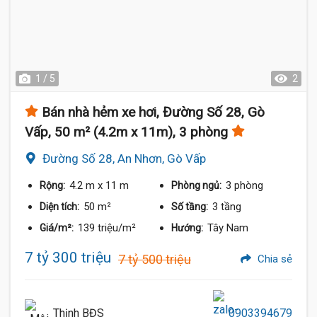
1 / 5
2
Bán nhà hẻm xe hơi, Đường Số 28, Gò
Vấp, 50 m² (4.2m x 11m), 3 phòng
Đường Số 28, An Nhơn, Gò Vấp
4.2 m
x 11 m
3 phòng
Rộng:
Phòng ngủ:
50 m²
3 tầng
Diện tích:
Số tầng:
139 triệu/m²
Tây Nam
Giá/m²:
Hướng:
7 tỷ 300 triệu
7 tỷ 500 triệu
Chia sẻ
Thịnh BĐS
0903394679