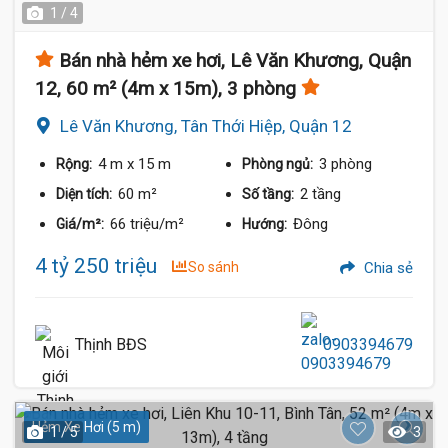
1 / 4
Bán nhà hẻm xe hơi, Lê Văn Khương, Quận
12, 60 m² (4m x 15m), 3 phòng
Lê Văn Khương, Tân Thới Hiệp, Quận 12
4 m
x 15 m
3 phòng
Rộng:
Phòng ngủ:
60 m²
2 tầng
Diện tích:
Số tầng:
66 triệu/m²
Đông
Giá/m²:
Hướng:
4 tỷ 250 triệu
So sánh
Chia sẻ
Thịnh BĐS
0903394679
Hẻm Xe Hơi (5 m)
1 / 5
3