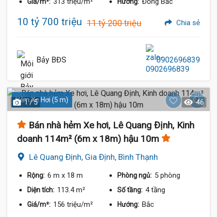
313 triệu/m²
Đông Bắc
Giá/m²:
Hướng:
10 tỷ 700 triệu
11 tỷ 200 triệu
Chia sẻ
Bảy BĐS
0902696839
Hẻm Xe Hơi (5 m)
1 / 5
46
Bán nhà hẻm Xe hơi, Lê Quang Định, Kinh
doanh 114m² (6m x 18m) hậu 10m
Lê Quang Định, Gia Định, Bình Thạnh
6 m
x 18 m
5 phòng
Rộng:
Phòng ngủ:
113.4 m²
4 tầng
Diện tích:
Số tầng:
156 triệu/m²
Bắc
Giá/m²:
Hướng: