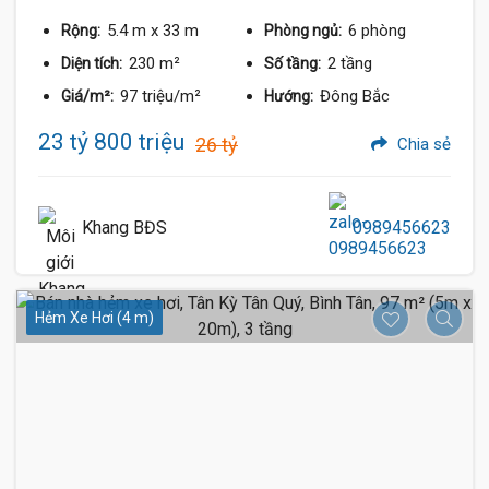
5.4 m
x 33 m
6 phòng
Rộng:
Phòng ngủ:
230 m²
2 tầng
Diện tích:
Số tầng:
97 triệu/m²
Đông Bắc
Giá/m²:
Hướng:
23 tỷ 800 triệu
26 tỷ
Chia sẻ
Khang BĐS
0989456623
Hẻm Xe Hơi (4 m)