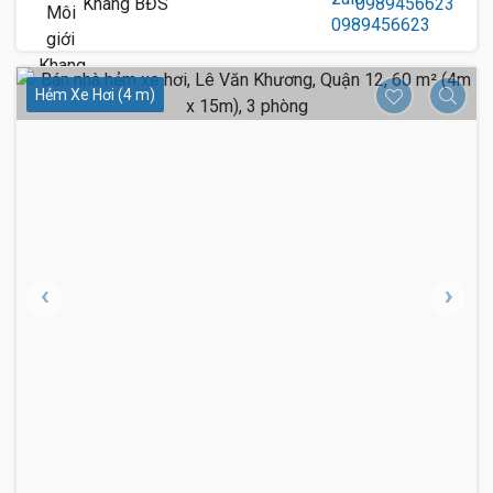
Khang BĐS
0989456623
Hẻm Xe Hơi (4 m)