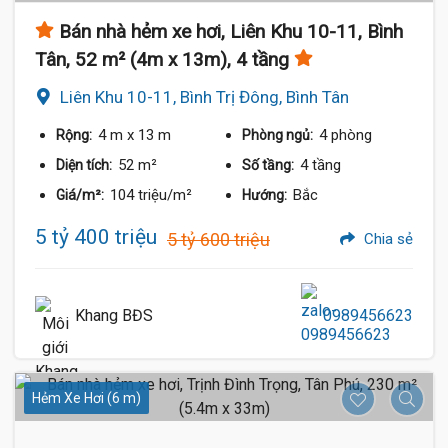
Bán nhà hẻm xe hơi, Liên Khu 10-11, Bình
Tân, 52 m² (4m x 13m), 4 tầng
Liên Khu 10-11, Bình Trị Đông, Bình Tân
4 m
x 13 m
4 phòng
Rộng:
Phòng ngủ:
52 m²
4 tầng
Diện tích:
Số tầng:
104 triệu/m²
Bắc
Giá/m²:
Hướng:
5 tỷ 400 triệu
5 tỷ 600 triệu
Chia sẻ
Khang BĐS
0989456623
Hẻm Xe Hơi (6 m)