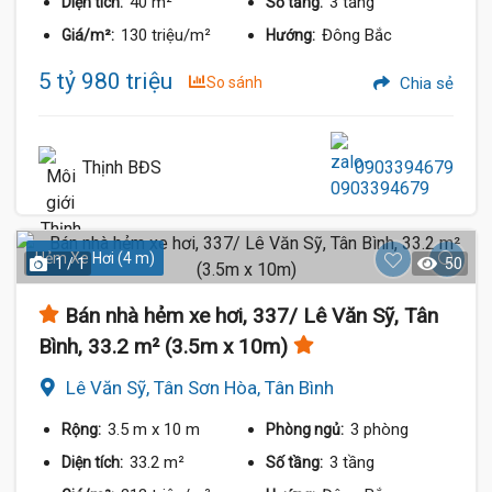
40 m²
3 tầng
Diện tích:
Số tầng:
130 triệu/m²
Đông Bắc
Giá/m²:
Hướng:
5 tỷ 980 triệu
So sánh
Chia sẻ
Thịnh BĐS
0903394679
Hẻm Xe Hơi (4 m)
1 / 1
50
Bán nhà hẻm xe hơi, 337/ Lê Văn Sỹ, Tân
Bình, 33.2 m² (3.5m x 10m)
Lê Văn Sỹ, Tân Sơn Hòa, Tân Bình
3.5 m
x 10 m
3 phòng
Rộng:
Phòng ngủ:
33.2 m²
3 tầng
Diện tích:
Số tầng: