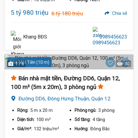
5 tỷ 980 triệu
6 tỷ 180 triệu
Chia sẻ
Khang BĐS
0989456623
Nhà Mặt Tiền (10 m)
1 / 6
10
Bán nhà mặt tiền, Đường DD6, Quận 12,
100 m² (5m x 20m), 3 phòng ngủ
Đường DD6, Đông Hưng Thuận, Quận 12
5 m
x 20 m
3 phòng
Rộng:
Phòng ngủ:
100 m²
4 tầng
Diện tích:
Số tầng:
132 triệu/m²
Đông Bắc
Giá/m²:
Hướng: