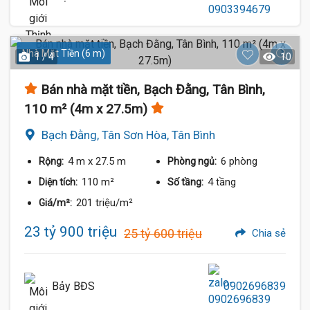
Nhà Mặt Tiền (6 m)
1 / 4
10
Bán nhà mặt tiền, Bạch Đằng, Tân Bình,
110 m² (4m x 27.5m)
Bạch Đằng, Tân Sơn Hòa, Tân Bình
4 m
x 27.5 m
6 phòng
Rộng:
Phòng ngủ:
110 m²
4 tầng
Diện tích:
Số tầng:
201 triệu/m²
Giá/m²:
23 tỷ 900 triệu
25 tỷ 600 triệu
Chia sẻ
Bảy BĐS
0902696839