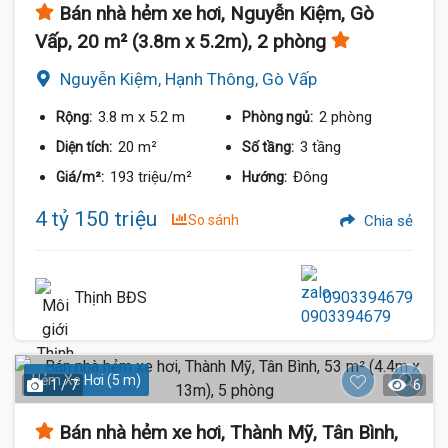
Bán nhà hẻm xe hơi, Nguyễn Kiệm, Gò
Vấp, 20 m² (3.8m x 5.2m), 2 phòng
Nguyễn Kiệm, Hạnh Thông, Gò Vấp
3.8 m
x 5.2 m
2 phòng
Rộng:
Phòng ngủ:
20 m²
3 tầng
Diện tích:
Số tầng:
193 triệu/m²
Đông
Giá/m²:
Hướng:
4 tỷ 150 triệu
So sánh
Chia sẻ
Thịnh BĐS
0903394679
Hẻm Xe Hơi (5 m)
1 / 7
6
Bán nhà hẻm xe hơi, Thành Mỹ, Tân Bình,