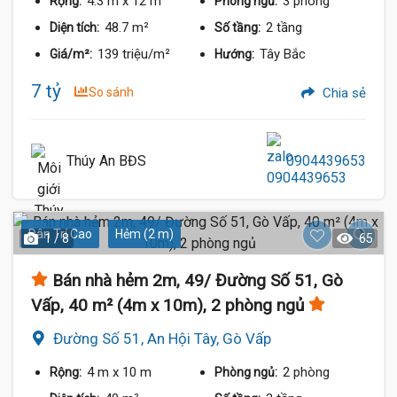
4.3 m
x 12 m
3 phòng
Rộng:
Phòng ngủ:
48.7 m²
2 tầng
Diện tích:
Số tầng:
139 triệu/m²
Tây Bắc
Giá/m²:
Hướng:
7 tỷ
So sánh
Chia sẻ
Thúy An BĐS
0904439653
Dân Trí Cao
Hẻm (2 m)
1 / 8
65
Bán nhà hẻm 2m, 49/ Đường Số 51, Gò
Vấp, 40 m² (4m x 10m), 2 phòng ngủ
Đường Số 51, An Hội Tây, Gò Vấp
4 m
x 10 m
2 phòng
Rộng:
Phòng ngủ: