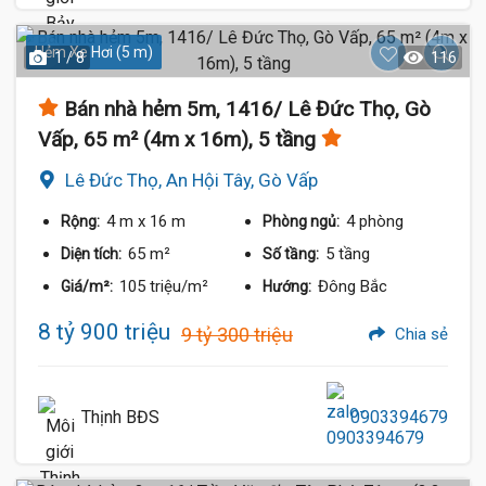
Hẻm Xe Hơi (5 m)
1 / 8
116
Bán nhà hẻm 5m, 1416/ Lê Đức Thọ, Gò
Vấp, 65 m² (4m x 16m), 5 tầng
Lê Đức Thọ, An Hội Tây, Gò Vấp
4 m
x 16 m
4 phòng
Rộng:
Phòng ngủ:
65 m²
5 tầng
Diện tích:
Số tầng:
105 triệu/m²
Đông Bắc
Giá/m²:
Hướng:
8 tỷ 900 triệu
9 tỷ 300 triệu
Chia sẻ
Thịnh BĐS
0903394679