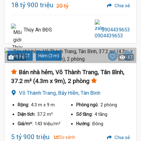
18 tỷ 900 triệu
20 tỷ
Chia sẻ
Thúy An BĐS
0904439653
Sàn BTCT
Hẻm (3 m)
1 / 6
17
Bán nhà hẻm, Võ Thành Trang, Tân Bình,
37.2 m² (4.3m x 9m), 2 phòng
Võ Thành Trang, Bảy Hiền, Tân Bình
4.3 m
x 9 m
2 phòng
Rộng:
Phòng ngủ:
37.2 m²
4 tầng
Diện tích:
Số tầng:
143 triệu/m²
Đông
Giá/m²:
Hướng:
5 tỷ 900 triệu
So sánh
Chia sẻ