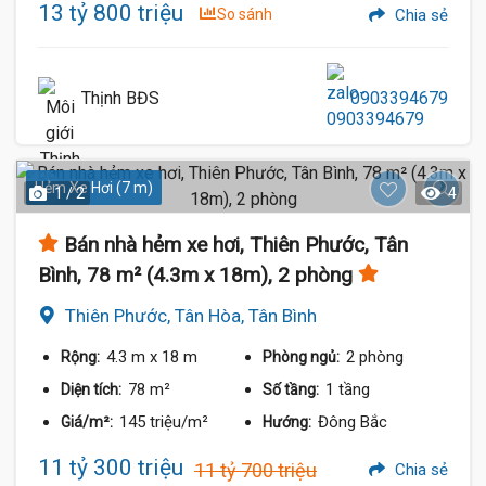
13 tỷ 800 triệu
So sánh
Chia sẻ
Thịnh BĐS
0903394679
Hẻm Xe Hơi (7 m)
1 / 2
4
Bán nhà hẻm xe hơi, Thiên Phước, Tân
Bình, 78 m² (4.3m x 18m), 2 phòng
Thiên Phước, Tân Hòa, Tân Bình
4.3 m
x 18 m
2 phòng
Rộng:
Phòng ngủ:
78 m²
1 tầng
Diện tích:
Số tầng:
145 triệu/m²
Đông Bắc
Giá/m²:
Hướng:
11 tỷ 300 triệu
11 tỷ 700 triệu
Chia sẻ