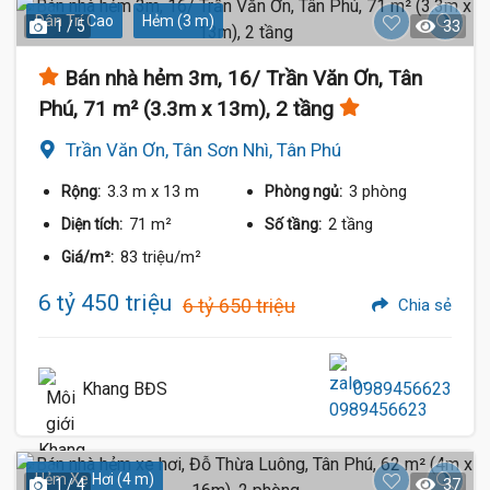
Dân Trí Cao
Hẻm (3 m)
1 / 5
33
Bán nhà hẻm 3m, 16/ Trần Văn Ơn, Tân
Phú, 71 m² (3.3m x 13m), 2 tầng
Trần Văn Ơn, Tân Sơn Nhì, Tân Phú
3.3 m
x 13 m
3 phòng
Rộng:
Phòng ngủ:
71 m²
2 tầng
Diện tích:
Số tầng:
83 triệu/m²
Giá/m²:
6 tỷ 450 triệu
6 tỷ 650 triệu
Chia sẻ
Khang BĐS
0989456623
Hẻm Xe Hơi (4 m)
1 / 4
37