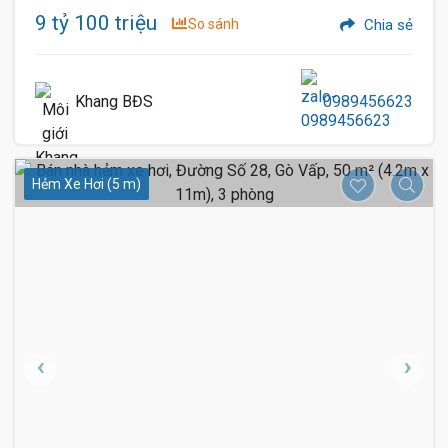
9 tỷ 100 triệu
So sánh
Chia sẻ
Khang BĐS
0989456623
Hẻm Xe Hơi (5 m)