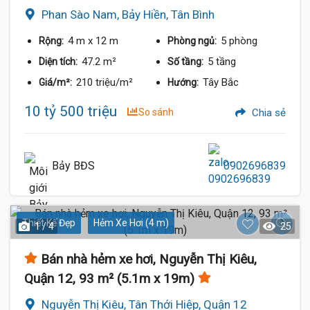
Phan Sào Nam, Bảy Hiền, Tân Bình
4 m
x 12 m
5 phòng
Rộng:
Phòng ngủ:
47.2 m²
5 tầng
Diện tích:
Số tầng:
210 triệu/m²
Tây Bắc
Giá/m²:
Hướng:
10 tỷ 500 triệu
So sánh
Chia sẻ
Bảy BĐS
0902696839
Thiết Kế Đẹp
Hẻm Xe Hơi (4 m)
1 / 4
25
Bán nhà hẻm xe hơi, Nguyễn Thị Kiêu,
Quận 12, 93 m² (5.1m x 19m)
Nguyễn Thị Kiêu, Tân Thới Hiệp, Quận 12