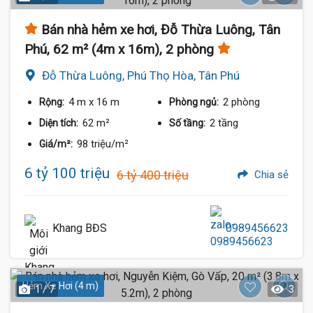
Bán nhà hẻm xe hơi, Đỗ Thừa Luông, Tân
Phú, 62 m² (4m x 16m), 2 phòng
Đỗ Thừa Luông, Phú Thọ Hòa, Tân Phú
4 m
x 16 m
2 phòng
Rộng:
Phòng ngủ:
62 m²
2 tầng
Diện tích:
Số tầng:
98 triệu/m²
Giá/m²:
6 tỷ 100 triệu
6 tỷ 400 triệu
Chia sẻ
Khang BĐS
0989456623
Hẻm Xe Hơi (4 m)
1 / 7
3