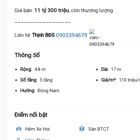
Giá bán:
11 tỷ 300 triệu
, còn thương lượng
__________________
0903394679
Liên hệ:
Thịnh BĐS
Thông Số
Rộng:
4.8 m
Dài:
17 m
Số tầng:
5 tầng
Giá/m²:
110 triệu
Hướng:
Đông Nam
Điểm nổi bật
Hẻm Xe Hơi
Sàn BTCT