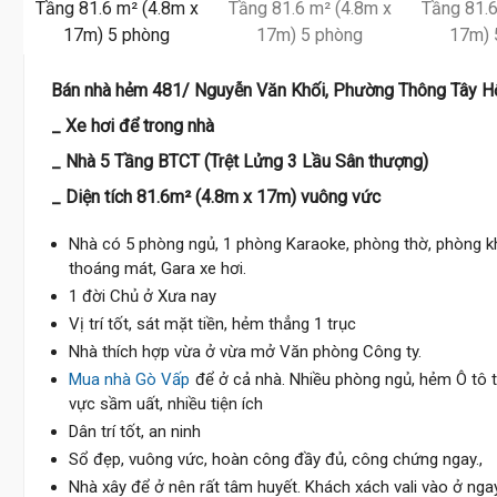
Bán nhà hẻm 481/ Nguyễn Văn Khối, Phường Thông Tây H
_ Xe hơi để trong nhà
_ Nhà 5 Tầng BTCT (Trệt Lửng 3 Lầu Sân thượng)
_ Diện tích 81.6m² (4.8m x 17m) vuông vức
Nhà có 5 phòng ngủ, 1 phòng Karaoke, phòng thờ, phòng k
thoáng mát, Gara xe hơi.
1 đời Chủ ở Xưa nay
Vị trí tốt, sát mặt tiền, hẻm thẳng 1 trục
Nhà thích hợp vừa ở vừa mở Văn phòng Công ty.
Mua nhà Gò Vấp
để ở cả nhà. Nhiều phòng ngủ, hẻm Ô tô 
vực sầm uất, nhiều tiện ích
Dân trí tốt, an ninh
Sổ đẹp, vuông vức, hoàn công đầy đủ, công chứng ngay.,
Nhà xây để ở nên rất tâm huyết. Khách xách vali vào ở ngay