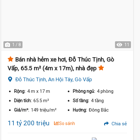
1 / 8
11
Bán nhà hẻm xe hơi, Đỗ Thúc Tịnh, Gò
Vấp, 65.5 m² (4m x 17m), nhà đẹp
Đỗ Thúc Tịnh, An Hội Tây, Gò Vấp
4 m
x 17 m
4 phòng
Rộng:
Phòng ngủ:
65.5 m²
4 tầng
Diện tích:
Số tầng:
149 triệu/m²
Đông Bắc
Giá/m²:
Hướng:
11 tỷ 200 triệu
So sánh
Chia sẻ