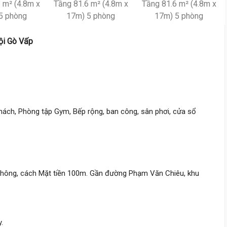
Thống Nhất,
Thông Tây Hội
4 m
x 18 m
5 tầng
DT:
71 m²
7 phòng
ng
ội Gò Vấp
103 triệu/m²
Nam
9 tỷ
hách, Phòng tập Gym, Bếp rộng, ban công, sân phơi, cửa sổ
Nguyễn Văn Khối,
Thông Tây 
4 m
x 14 m
5 tầng
DT:
56 m²
4 phòng
ng
129 triệu/m²
Tây
thông, cách Mặt tiền 100m. Gần đường Phạm Văn Chiêu, khu
8 tỷ 990 triệu
Thống Nhất,
Thông Tây Hội
4 m
x 17 m
4 tầng
.