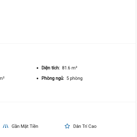
DT:
68 m²
4 phòng
ng
147 triệu/m²
11 tỷ 500 triệu
Quang Trung,
Thông Tây Hội
4 m
x 17 m
4 tầng
DT:
66 m²
6 phòng
ng
158 triệu/m²
Đông Bắc
Diện tích:
81.6 m²
/m²
Phòng ngủ:
5 phòng
11 tỷ 500 triệu
Lê Văn Thọ,
Thông Tây Hội
3.8 m
x 24 m
5 tầng
DT:
90 m²
8 phòng
ng
106 triệu/m²
Tây Nam
11 tỷ
Gần Mặt Tiền
Dân Trí Cao