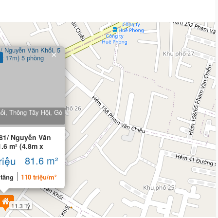
×
i, Thông Tây Hội, Gò
81/ Nguyễn Văn
.6 m² (4.8m x
riệu
81.6 m²
 tầng
110 triệu/m²
11.3 Tỷ