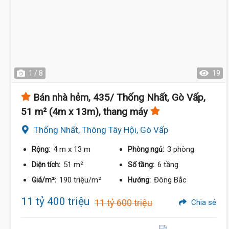
1 / 8
19
Bán nhà hẻm, 435/ Thống Nhất, Gò Vấp,
51 m² (4m x 13m), thang máy
Thống Nhất, Thông Tây Hội, Gò Vấp
4 m
x 13 m
3 phòng
Rộng:
Phòng ngủ:
51 m²
6 tầng
Diện tích:
Số tầng:
190 triệu/m²
Đông Bắc
Giá/m²:
Hướng:
11 tỷ 400 triệu
11 tỷ 600 triệu
Chia sẻ