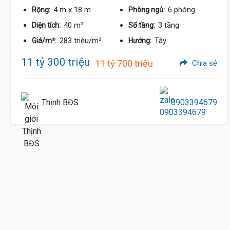
4 m
x 18 m
6 phòng
Rộng:
Phòng ngủ:
40 m²
3 tầng
Diện tích:
Số tầng:
283 triệu/m²
Tây
11.5 Tỷ
Giá/m²:
Hướng:
11 tỷ 300 triệu
11 tỷ 700 triệu
Chia sẻ
Thịnh BĐS
0903394679