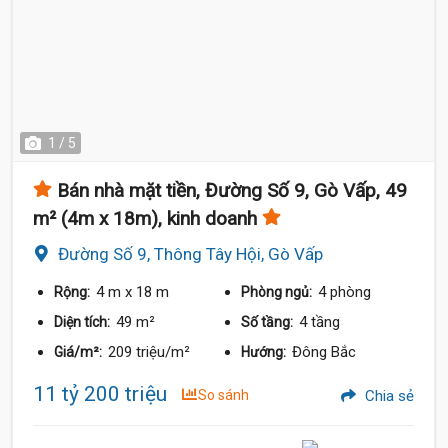
1 / 5
Bán nhà mặt tiền, Đường Số 9, Gò Vấp, 49
m² (4m x 18m), kinh doanh
Đường Số 9, Thông Tây Hội, Gò Vấp
4 m
x 18 m
4 phòng
Rộng:
Phòng ngủ:
49 m²
4 tầng
Diện tích:
Số tầng:
209 triệu/m²
Đông Bắc
Giá/m²:
Hướng:
11 tỷ 200 triệu
So sánh
Chia sẻ