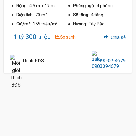
4.5 m
x 17 m
4 phòng
Rộng:
Phòng ngủ:
70 m²
4 tầng
Diện tích:
Số tầng:
155 triệu/m²
Tây Bắc
Giá/m²:
Hướng:
11 tỷ 300 triệu
So sánh
Chia sẻ
Thịnh BĐS
0903394679