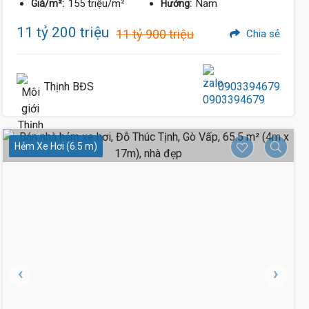
155 triệu/m²
Nam
Giá/m²:
Hướng:
11 tỷ 200 triệu
11 tỷ 900 triệu
Chia sẻ
Thịnh BĐS
0903394679
Hẻm Xe Hơi (6.5 m)