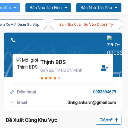
Gò Vấp
Bán Nhà Tân Bình
Bán Nhà Tân Phú
ẻm Xe Hơi Quận Gò Vấp
Bán Nhà Quận Gò Vấp Dưới 3 Tỷ
Thịnh BĐS
Gò Vấp, TP. Hồ Chí Minh
Điện thoại
0903394679
Email
dinhgianha.vn@gmail.com
Đề Xuất Cùng Khu Vực
Giá/m²