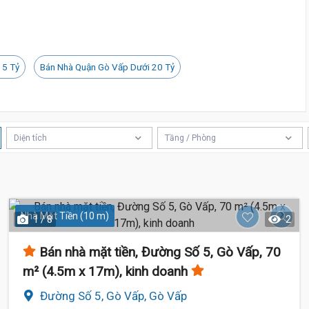
15 Tỷ
Bán Nhà Quận Gò Vấp Dưới 20 Tỷ
Diện tích
Tầng / Phòng
11.5 Tỷ
Nhà Mặt Tiền (10 m)
1 / 8
2
Bán nhà mặt tiền, Đường Số 5, Gò Vấp, 70
m² (4.5m x 17m), kinh doanh
Đường Số 5, Gò Vấp, Gò Vấp