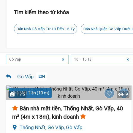
Tìm kiếm theo từ khóa
Bán Nhà Gò Vấp Từ 10 Đến 15 Tỷ
Bán Nhà Quận Gò Vấp Dưới 
Gò Vấp
10 – 15 Tỷ
Gò Vấp
204
Nhà Mặt Tiền (10 m)
1 / 5
9
11.2 Tỷ
Bán nhà mặt tiền, Thống Nhất, Gò Vấp, 40
m² (4m x 18m), kinh doanh
Thống Nhất, Gò Vấp, Gò Vấp