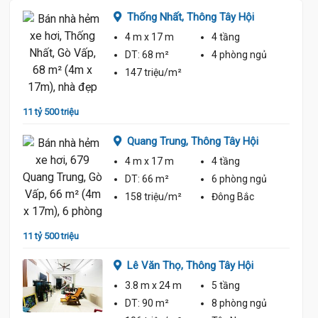
Thống Nhất,
Thông Tây Hội
4 m
x 17 m
4 tầng
ủ
DT:
68 m²
4 phòng
ngủ
147 triệu/m²
11 tỷ 500 triệu
11 tỷ 9
Quang Trung,
Thông Tây Hội
Hội
4 m
x 17 m
4 tầng
DT:
66 m²
6 phòng
ngủ
ủ
158 triệu/m²
Đông Bắc
11 tỷ 500 triệu
12 tỷ
Lê Văn Thọ,
Thông Tây Hội
3.8 m
x 24 m
5 tầng
DT:
90 m²
8 phòng
ngủ