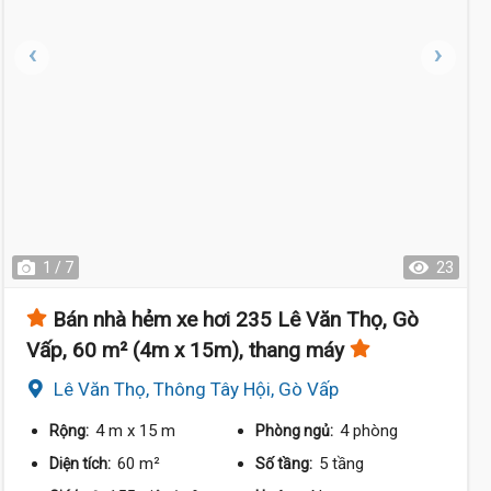
1 / 7
23
Bán nhà hẻm xe hơi 235 Lê Văn Thọ, Gò
Vấp, 60 m² (4m x 15m), thang máy
Lê Văn Thọ, Thông Tây Hội, Gò Vấp
4 m
x 15 m
4 phòng
Rộng:
Phòng ngủ:
60 m²
5 tầng
Diện tích:
Số tầng: