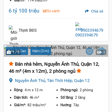
114 triệu/m²
Giá/m²:
6 tỷ 100 triệu
So sánh
Chia sẻ
Thịnh BĐS
0903394679
Dân Trí Cao
Hẻm (3 m)
1 / 5
1
Bán nhà hẻm, Nguyễn Ánh Thủ, Quận 12,
46 m² (4m x 12m), 2 phòng ngủ
Nguyễn Ánh Thủ, Tân Thới Hiệp, Quận 12
4 m
x 12 m
2 phòng
Rộng:
Phòng ngủ:
46 m²
2 tầng
Diện tích:
Số tầng:
82 triệu/m²
Tây
Giá/m²:
Hướng: