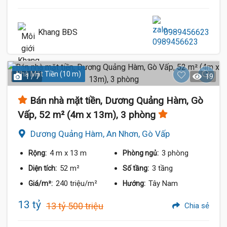
Khang BĐS
0989456623
Nhà Mặt Tiền (10 m)
1 / 7
19
Bán nhà mặt tiền, Dương Quảng Hàm, Gò
Vấp, 52 m² (4m x 13m), 3 phòng
Dương Quảng Hàm, An Nhơn, Gò Vấp
4 m
x 13 m
3 phòng
Rộng:
Phòng ngủ:
52 m²
3 tầng
Diện tích:
Số tầng:
240 triệu/m²
Tây Nam
Giá/m²:
Hướng:
13 tỷ
13 tỷ 500 triệu
Chia sẻ