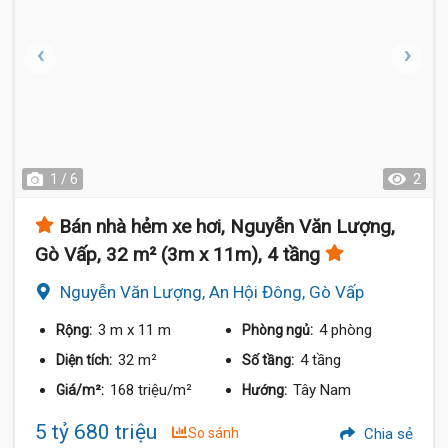
1 / 6
2
Bán nhà hẻm xe hơi, Nguyễn Văn Lượng,
Gò Vấp, 32 m² (3m x 11m), 4 tầng
Nguyễn Văn Lượng, An Hội Đông, Gò Vấp
3 m
x 11 m
4 phòng
Rộng:
Phòng ngủ:
32 m²
4 tầng
Diện tích:
Số tầng:
168 triệu/m²
Tây Nam
Giá/m²:
Hướng:
5 tỷ 680 triệu
So sánh
Chia sẻ