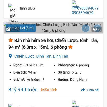
Thịnh BĐS
0903394679
Hẻm Xe Hơi (5 m)
1 / 6
3
Bán nhà hẻm xe hơi, Chiến Lược, Bình Tân,
94 m² (6.3m x 15m), 6 phòng
Chiến Lược, Bình Tân, Bình Tân
6.3 m
x 15 m
6 phòng
Rộng:
Phòng ngủ:
94 m²
5 tầng
Diện tích:
Số tầng:
76 triệu/m²
Đông Nam
Giá/m²:
Hướng:
8 tỷ 990 triệu
So sánh
Chia sẻ