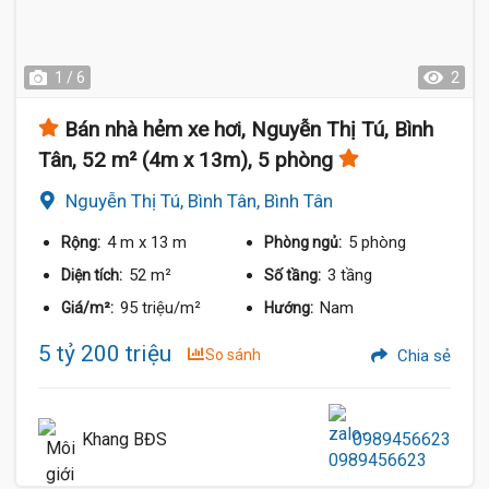
1 / 6
2
Bán nhà hẻm xe hơi, Nguyễn Thị Tú, Bình
Tân, 52 m² (4m x 13m), 5 phòng
Nguyễn Thị Tú, Bình Tân, Bình Tân
4 m
x 13 m
5 phòng
Rộng:
Phòng ngủ:
52 m²
3 tầng
Diện tích:
Số tầng:
95 triệu/m²
Nam
Giá/m²:
Hướng:
5 tỷ 200 triệu
So sánh
Chia sẻ
Khang BĐS
0989456623