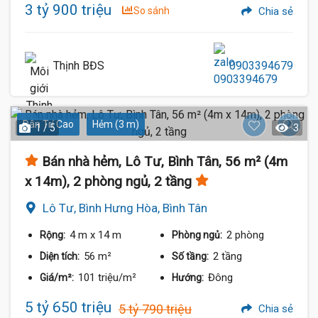
3 tỷ 900 triệu
So sánh
Chia sẻ
Thịnh BĐS
0903394679
Dân Trí Cao
Hẻm (3 m)
1 / 5
3
Bán nhà hẻm, Lô Tư, Bình Tân, 56 m² (4m
x 14m), 2 phòng ngủ, 2 tầng
Lô Tư, Bình Hưng Hòa, Bình Tân
4 m
x 14 m
2 phòng
Rộng:
Phòng ngủ:
56 m²
2 tầng
Diện tích:
Số tầng:
101 triệu/m²
Đông
Giá/m²:
Hướng:
5 tỷ 650 triệu
5 tỷ 790 triệu
Chia sẻ