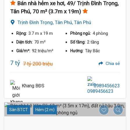
Bán nhà hẻm xe hơi, 49/ Trịnh Đình Trọng,
Tân Phú, 70 m² (3.7m x 19m)
Trịnh Đình Trọng, Tân Phú, Tân Phú
3.7 m
x 19 m
4 phòng
Rộng:
Phòng ngủ:
70 m²
2 tầng
Diện tích:
Số tầng:
92 triệu/m²
Tây Bắc
Giá/m²:
Hướng:
7 tỷ
7 tỷ 200 triệu
Chia sẻ
Khang BĐS
0989456623
Sàn BTCT
Hẻm (2 m)