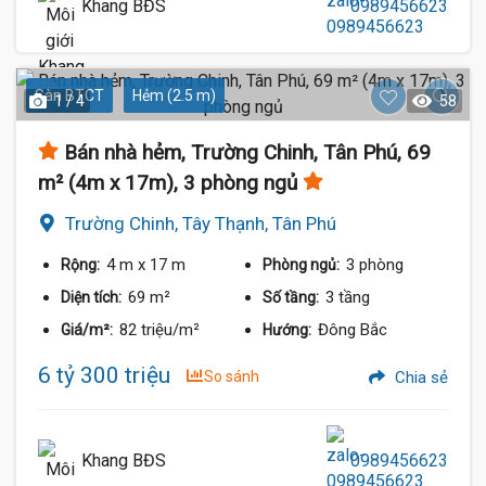
Khang BĐS
0989456623
Sàn BTCT
Hẻm (2.5 m)
1 / 4
58
Bán nhà hẻm, Trường Chinh, Tân Phú, 69
m² (4m x 17m), 3 phòng ngủ
Trường Chinh, Tây Thạnh, Tân Phú
4 m
x 17 m
3 phòng
Rộng:
Phòng ngủ:
69 m²
3 tầng
Diện tích:
Số tầng:
82 triệu/m²
Đông Bắc
Giá/m²:
Hướng:
6 tỷ 300 triệu
So sánh
Chia sẻ
Khang BĐS
0989456623