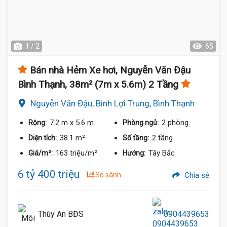
1 / 2
65
Bán nhà Hẻm Xe hơi, Nguyễn Văn Đậu
Bình Thạnh, 38m² (7m x 5.6m) 2 Tầng
Nguyễn Văn Đậu, Bình Lợi Trung, Bình Thạnh
7.2 m
x 5.6 m
2 phòng
Rộng:
Phòng ngủ:
38.1 m²
2 tầng
Diện tích:
Số tầng:
163 triệu/m²
Tây Bắc
Giá/m²:
Hướng:
6 tỷ 400 triệu
So sánh
Chia sẻ
Thúy An BĐS
0904439653