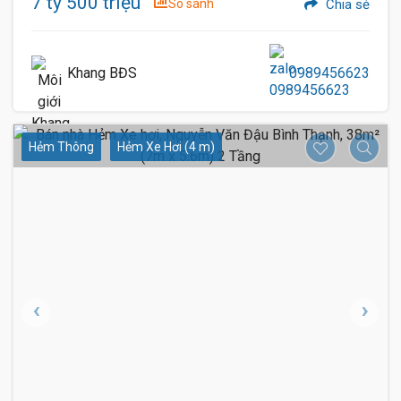
7 tỷ 500 triệu
So sánh
Chia sẻ
Khang BĐS
0989456623
Hẻm Thông
Hẻm Xe Hơi (4 m)