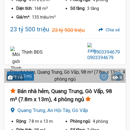
168 m²
3 tầng
Diện tích:
Số tầng:
135 triệu/m²
Giá/m²:
23 tỷ 500 triệu
23 tỷ 900 triệu
Chia sẻ
Thịnh BĐS
0903394679
Hẻm (2.5 m)
1 / 6
8
Bán nhà hẻm, Quang Trung, Gò Vấp, 98
m² (7.8m x 13m), 4 phòng ngủ
Quang Trung, An Hội Tây, Gò Vấp
7.8 m
x 13 m
4 phòng
Rộng:
Phòng ngủ: