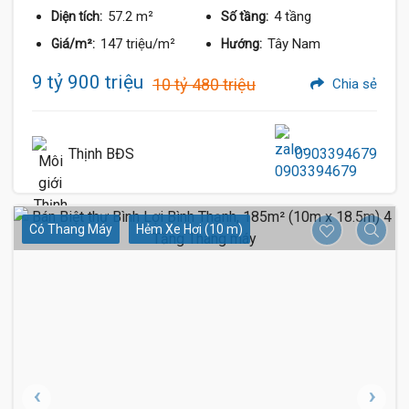
57.2 m²
4 tầng
Diện tích:
Số tầng:
147 triệu/m²
Tây Nam
Giá/m²:
Hướng:
9 tỷ 900 triệu
10 tỷ 480 triệu
Chia sẻ
Thịnh BĐS
0903394679
Có Thang Máy
Hẻm Xe Hơi (10 m)