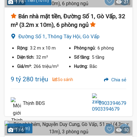
Nhà Mặt Tiền (10 m)
1 / 6
21
Bán nhà mặt tiền, Đường Số 1, Gò Vấp, 32
m² (3.2m x 10m), 6 phòng ngủ
Đường Số 1, Thông Tây Hội, Gò Vấp
3.2 m
x 10 m
6 phòng
Rộng:
Phòng ngủ:
32 m²
5 tầng
Diện tích:
Số tầng:
266 triệu/m²
Bắc
Giá/m²:
Hướng:
9 tỷ 280 triệu
So sánh
Chia sẻ
Thịnh BĐS
0903394679
Hẻm (3 m)
1 / 6
10