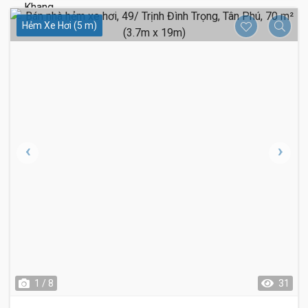
Hẻm Xe Hơi (5 m)
1 / 8
31