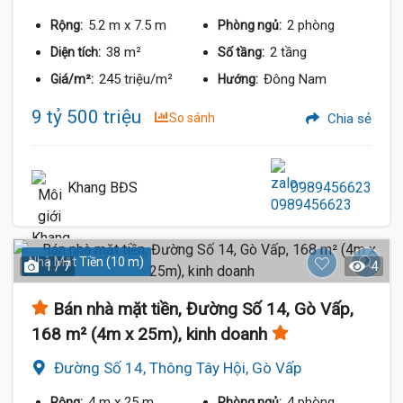
5.2 m
x 7.5 m
2 phòng
Rộng:
Phòng ngủ:
38 m²
2 tầng
Diện tích:
Số tầng:
245 triệu/m²
Đông Nam
Giá/m²:
Hướng:
9 tỷ 500 triệu
So sánh
Chia sẻ
Khang BĐS
0989456623
Nhà Mặt Tiền (10 m)
1 / 7
4
Bán nhà mặt tiền, Đường Số 14, Gò Vấp,
168 m² (4m x 25m), kinh doanh
Đường Số 14, Thông Tây Hội, Gò Vấp
4 m
x 25 m
4 phòng
Rộng:
Phòng ngủ: