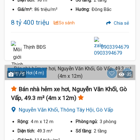
98 m²
2 tầng
Diện tích:
Số tầng:
86 triệu/m²
Đông Bắc
Giá/m²:
Hướng:
8 tỷ 400 triệu
So sánh
Chia sẻ
Thịnh BĐS
0903394679
Hẻm Xe Hơi (4 m)
1 / 5
35
Bán nhà hẻm xe hơi, Nguyễn Văn Khối, Gò
Vấp, 49.3 m² (4m x 12m)
Nguyễn Văn Khối, Thông Tây Hội, Gò Vấp
4 m
x 12 m
3 phòng
Rộng:
Phòng ngủ:
49.3 m²
2 tầng
Diện tích:
Số tầng: