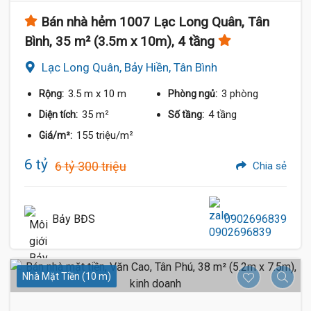
Bán nhà hẻm 1007 Lạc Long Quân, Tân
Bình, 35 m² (3.5m x 10m), 4 tầng
Lạc Long Quân, Bảy Hiền, Tân Bình
3.5 m
x 10 m
3 phòng
Rộng:
Phòng ngủ:
35 m²
4 tầng
Diện tích:
Số tầng:
155 triệu/m²
Giá/m²:
6 tỷ
6 tỷ 300 triệu
Chia sẻ
Bảy BĐS
0902696839
Nhà Mặt Tiền (10 m)