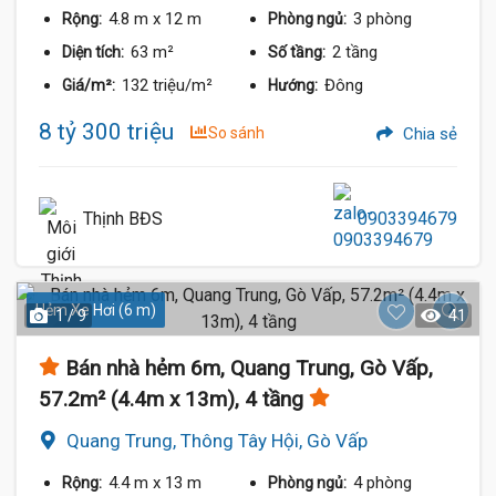
4.8 m
x 12 m
3 phòng
Rộng:
Phòng ngủ:
63 m²
2 tầng
Diện tích:
Số tầng:
132 triệu/m²
Đông
Giá/m²:
Hướng:
8 tỷ 300 triệu
So sánh
Chia sẻ
Thịnh BĐS
0903394679
Hẻm Xe Hơi (6 m)
1 / 9
41
Bán nhà hẻm 6m, Quang Trung, Gò Vấp,
57.2m² (4.4m x 13m), 4 tầng
Quang Trung, Thông Tây Hội, Gò Vấp
4.4 m
x 13 m
4 phòng
Rộng:
Phòng ngủ: