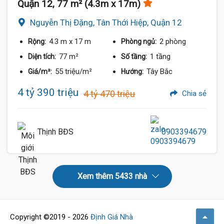
Quận 12, 77 m² (4.3m x 17m)
Nguyễn Thị Đặng, Tân Thới Hiệp, Quận 12
4.3 m
x 17 m
2 phòng
Rộng:
Phòng ngủ:
77 m²
1 tầng
Diện tích:
Số tầng:
55 triệu/m²
Tây Bắc
Giá/m²:
Hướng:
4 tỷ 390 triệu
4 tỷ 470 triệu
Chia sẻ
Thịnh BĐS
0903394679
Xem thêm 5433 nhà
Copyright ©2019 - 2026
Định Giá Nhà