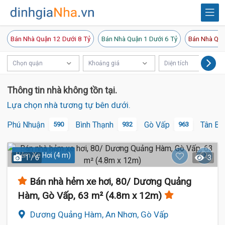
Bán Nhà Quận 12 Dưới 8 Tỷ
Bán Nhà Quận 1 Dưới 6 Tỷ
Bán Nhà Quậ
Chọn quận
Khoảng giá
Diện tích
Thông tin nhà không tồn tại.
Lựa chọn nhà tương tự bên dưới.
Phú Nhuận
Bình Thạnh
Gò Vấp
Tân Bì
590
932
963
Hẻm Xe Hơi (4 m)
1 / 6
3
Bán nhà hẻm xe hơi, 80/ Dương Quảng
Hàm, Gò Vấp, 63 m² (4.8m x 12m)
Dương Quảng Hàm, An Nhơn, Gò Vấp