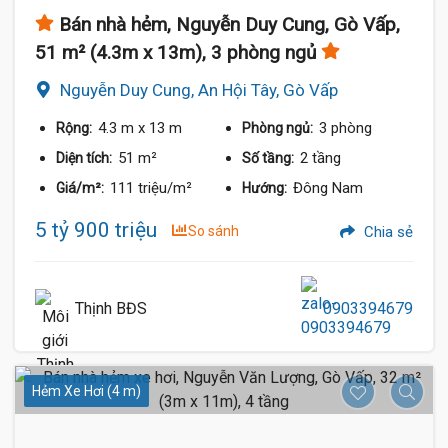
Bán nhà hẻm, Nguyễn Duy Cung, Gò Vấp,
51 m² (4.3m x 13m), 3 phòng ngủ
Nguyễn Duy Cung, An Hội Tây, Gò Vấp
4.3 m
x 13 m
3 phòng
Rộng:
Phòng ngủ:
51 m²
2 tầng
Diện tích:
Số tầng:
111 triệu/m²
Đông Nam
Giá/m²:
Hướng:
5 tỷ 900 triệu
So sánh
Chia sẻ
Thịnh BĐS
0903394679
Hẻm Xe Hơi (4 m)