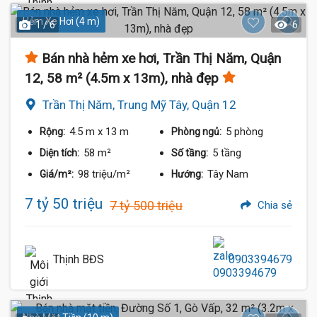
Hẻm Xe Hơi (4 m)
1 / 6
6
Bán nhà hẻm xe hơi, Trần Thị Năm, Quận
12, 58 m² (4.5m x 13m), nhà đẹp
Trần Thị Năm, Trung Mỹ Tây, Quận 12
4.5 m
x 13 m
5 phòng
Rộng:
Phòng ngủ:
58 m²
5 tầng
Diện tích:
Số tầng:
98 triệu/m²
Tây Nam
Giá/m²:
Hướng:
7 tỷ 50 triệu
7 tỷ 500 triệu
Chia sẻ
Thịnh BĐS
0903394679