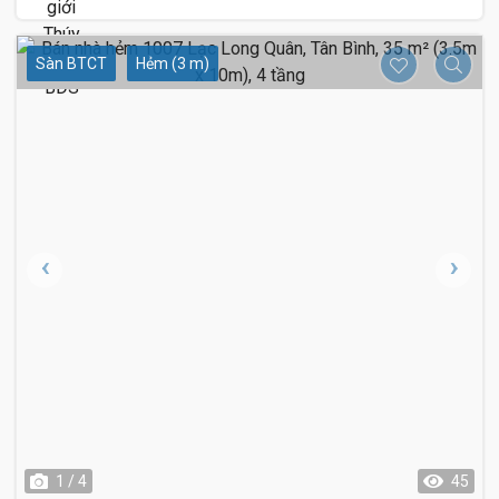
Sàn BTCT
Hẻm (3 m)
1 / 4
45