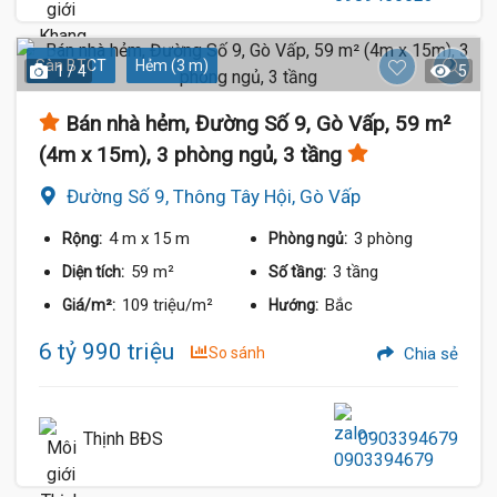
Sàn BTCT
Hẻm (3 m)
1 / 4
5
Bán nhà hẻm, Đường Số 9, Gò Vấp, 59 m²
(4m x 15m), 3 phòng ngủ, 3 tầng
Đường Số 9, Thông Tây Hội, Gò Vấp
4 m
x 15 m
3 phòng
Rộng:
Phòng ngủ:
59 m²
3 tầng
Diện tích:
Số tầng:
109 triệu/m²
Bắc
Giá/m²:
Hướng:
6 tỷ 990 triệu
So sánh
Chia sẻ
Thịnh BĐS
0903394679