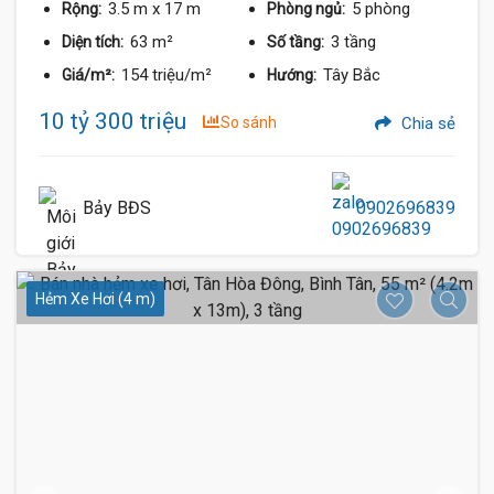
3.5 m
x 17 m
5 phòng
Rộng:
Phòng ngủ:
63 m²
3 tầng
Diện tích:
Số tầng:
154 triệu/m²
Tây Bắc
Giá/m²:
Hướng:
10 tỷ 300 triệu
So sánh
Chia sẻ
Bảy BĐS
0902696839
Hẻm Xe Hơi (4 m)