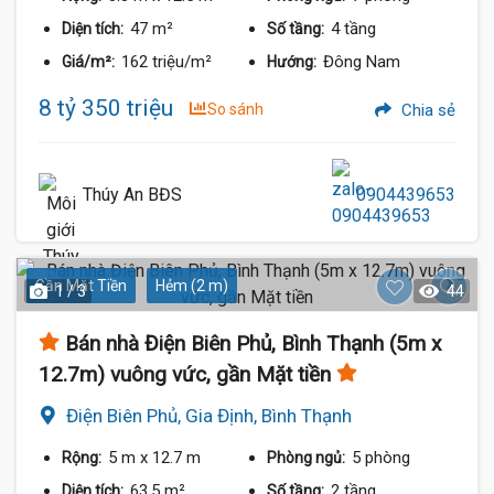
47 m²
4 tầng
Diện tích:
Số tầng:
162 triệu/m²
Đông Nam
Giá/m²:
Hướng:
8 tỷ 350 triệu
So sánh
Chia sẻ
Thúy An BĐS
0904439653
Gần Mặt Tiền
Hẻm (2 m)
1 / 3
44
Bán nhà Điện Biên Phủ, Bình Thạnh (5m x
12.7m) vuông vức, gần Mặt tiền
Điện Biên Phủ, Gia Định, Bình Thạnh
5 m
x 12.7 m
5 phòng
Rộng:
Phòng ngủ:
63.5 m²
2 tầng
Diện tích:
Số tầng: