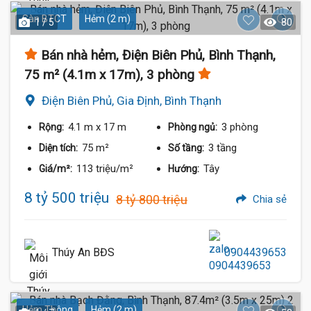
Sàn BTCT
Hẻm (2 m)
1 / 5
80
Bán nhà hẻm, Điện Biên Phủ, Bình Thạnh,
75 m² (4.1m x 17m), 3 phòng
Điện Biên Phủ, Gia Định, Bình Thạnh
4.1 m
x 17 m
3 phòng
Rộng:
Phòng ngủ:
75 m²
3 tầng
Diện tích:
Số tầng:
113 triệu/m²
Tây
Giá/m²:
Hướng:
8 tỷ 500 triệu
8 tỷ 800 triệu
Chia sẻ
Thúy An BĐS
0904439653
Hẻm Thông
Hẻm (2 m)