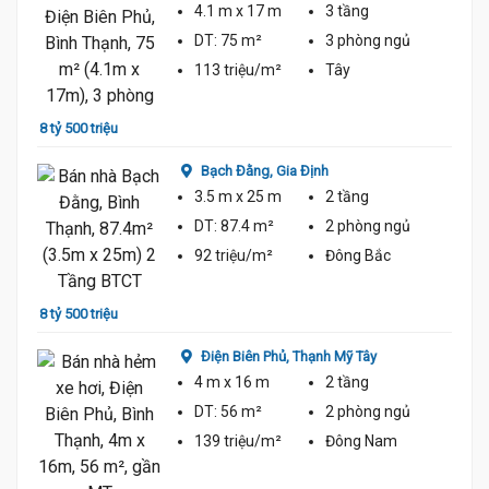
4.1 m
x 17 m
3 tầng
DT:
75 m²
3 phòng
ngủ
113 triệu/m²
Tây
7 tỷ 6
8 tỷ 500 triệu
Bạch Đằng,
Gia Định
3.5 m
x 25 m
2 tầng
DT:
87.4 m²
2 phòng
ngủ
92 triệu/m²
Đông Bắc
7 tỷ 6
8 tỷ 500 triệu
Điện Biên Phủ,
Thạnh Mỹ Tây
4 m
x 16 m
2 tầng
DT:
56 m²
2 phòng
ngủ
139 triệu/m²
Đông Nam