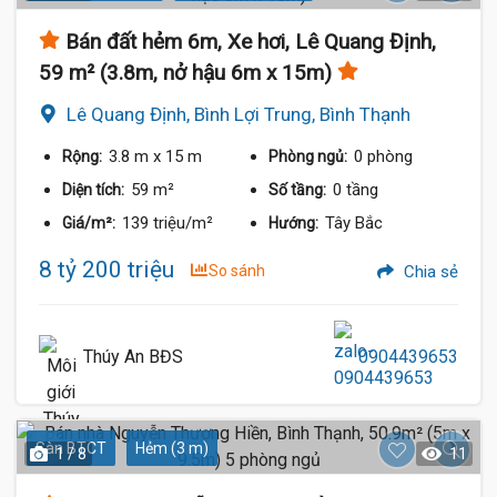
Bán đất hẻm 6m, Xe hơi, Lê Quang Định,
59 m² (3.8m, nở hậu 6m x 15m)
Lê Quang Định, Bình Lợi Trung, Bình Thạnh
3.8 m
x 15 m
0 phòng
Rộng:
Phòng ngủ:
59 m²
0 tầng
Diện tích:
Số tầng:
139 triệu/m²
Tây Bắc
Giá/m²:
Hướng:
8 tỷ 200 triệu
So sánh
Chia sẻ
Thúy An BĐS
0904439653
Sàn BTCT
Hẻm (3 m)
1 / 8
11