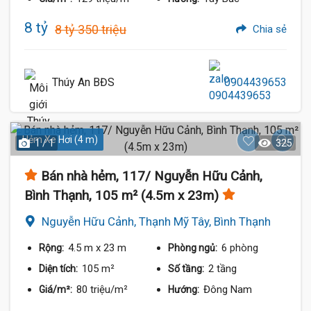
8 tỷ
8 tỷ 350 triệu
Chia sẻ
Thúy An BĐS
0904439653
Hẻm Xe Hơi (4 m)
1 / 1
325
Bán nhà hẻm, 117/ Nguyễn Hữu Cảnh,
Bình Thạnh, 105 m² (4.5m x 23m)
Nguyễn Hữu Cảnh, Thạnh Mỹ Tây, Bình Thạnh
4.5 m
x 23 m
6 phòng
Rộng:
Phòng ngủ:
105 m²
2 tầng
Diện tích:
Số tầng:
80 triệu/m²
Đông Nam
Giá/m²:
Hướng: