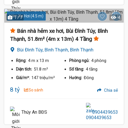
Hẻm Xe Hơi (4.5 m)
1 / 7
4
Bán nhà hẻm xe hơi, Bùi Đình Túy, Bình
Thạnh, 51.8m² (4m x 13m) 4 Tầng
Bùi Đình Túy, Bình Thạnh, Bình Thạnh
4 m
x 13 m
4 phòng
Rộng:
Phòng ngủ:
51.8 m²
4 tầng
Diện tích:
Số tầng:
147 triệu/m²
Đông
Giá/m²:
Hướng:
8 tỷ
So sánh
Chia sẻ
Thúy An BĐS
0904439653