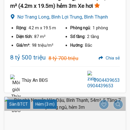
m² (4.2m x 19.5m) hẻm 3m Xe hơi
Nơ Trang Long, Bình Lợi Trung, Bình Thạnh
4.2 m
x 19.5 m
1 phòng
Rộng:
Phòng ngủ:
87 m²
2 tầng
Diện tích:
Số tầng:
98 triệu/m²
Bắc
Giá/m²:
Hướng:
8 tỷ 500 triệu
8 tỷ 700 triệu
Chia sẻ
Thúy An BĐS
0904439653
Sàn BTCT
Hẻm (3 m)