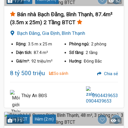
1 / 7
52
Bán nhà Bạch Đằng, Bình Thạnh, 87.4m²
(3.5m x 25m) 2 Tầng BTCT
Bạch Đằng, Gia Định, Bình Thạnh
3.5 m
x 25 m
2 phòng
Rộng:
Phòng ngủ:
87.4 m²
2 tầng
Diện tích:
Số tầng:
92 triệu/m²
Đông Bắc
Giá/m²:
Hướng:
8 tỷ 500 triệu
So sánh
Chia sẻ
Thúy An BĐS
0904439653
Sàn BTCT
Hẻm (2 m)
1 / 5
6