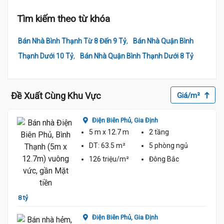
Tìm kiếm theo từ khóa
,
Bán Nhà Bình Thạnh Từ 8 Đến 9 Tỷ
Bán Nhà Quận Bình
,
Thạnh Dưới 10 Tỷ
Bán Nhà Quận Bình Thạnh Dưới 8 Tỷ
Đề Xuất Cùng Khu Vực
Giá/m²
Điện Biên Phủ,
Gia Định
5 m
x 12.7 m
2 tầng
DT:
63.5 m²
5 phòng
ngủ
126 triệu/m²
Đông Bắc
8 tỷ 7
8 tỷ
Điện Biên Phủ,
Gia Định