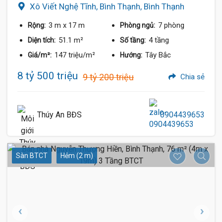
Xô Viết Nghệ Tĩnh, Bình Thạnh, Bình Thạnh
3 m
x 17 m
7 phòng
Rộng:
Phòng ngủ:
51.1 m²
4 tầng
Diện tích:
Số tầng:
147 triệu/m²
Tây Bắc
Giá/m²:
Hướng:
8 tỷ 500 triệu
9 tỷ 200 triệu
Chia sẻ
Thúy An BĐS
0904439653
Sàn BTCT
Hẻm (2 m)