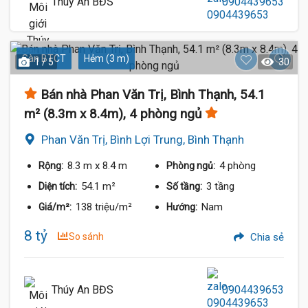
Thúy An BĐS
0904439653
Sàn BTCT
Hẻm (3 m)
1 / 5
30
Bán nhà Phan Văn Trị, Bình Thạnh, 54.1
m² (8.3m x 8.4m), 4 phòng ngủ
Phan Văn Trị, Bình Lợi Trung, Bình Thạnh
8.3 m
x 8.4 m
4 phòng
Rộng:
Phòng ngủ:
54.1 m²
3 tầng
Diện tích:
Số tầng:
138 triệu/m²
Nam
Giá/m²:
Hướng:
8 tỷ
So sánh
Chia sẻ
Thúy An BĐS
0904439653