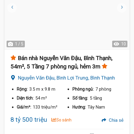
1 / 5
10
Bán nhà Nguyễn Văn Đậu, Bình Thạnh,
54m², 5 Tầng 7 phòng ngủ, hẻm 3m
Nguyễn Văn Đậu, Bình Lợi Trung, Bình Thạnh
3.5 m
x 9.8 m
7 phòng
Rộng:
Phòng ngủ:
54 m²
5 tầng
Diện tích:
Số tầng:
133 triệu/m²
Tây Nam
Giá/m²:
Hướng:
8 tỷ 500 triệu
So sánh
Chia sẻ