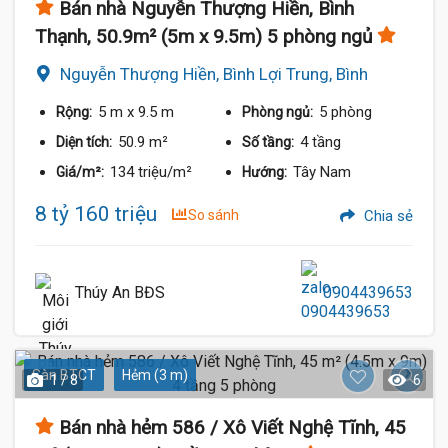
Bán nhà Nguyễn Thượng Hiền, Bình
Thạnh, 50.9m² (5m x 9.5m) 5 phòng ngủ
Nguyễn Thượng Hiền, Bình Lợi Trung, Bình
Thạnh
5 m
x 9.5 m
5 phòng
Rộng:
Phòng ngủ:
50.9 m²
4 tầng
Diện tích:
Số tầng:
134 triệu/m²
Tây Nam
Giá/m²:
Hướng:
8 tỷ 160 triệu
So sánh
Chia sẻ
Thúy An BĐS
0904439653
Sàn BTCT
Hẻm (3 m)
1 / 8
6
Bán nhà hẻm 586 / Xô Viết Nghệ Tĩnh, 45