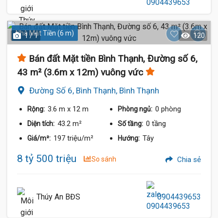
Nhà Mặt Tiền (6 m)
1 / 1
120
Bán đất Mặt tiền Bình Thạnh, Đường số 6,
43 m² (3.6m x 12m) vuông vức
Đường Số 6, Bình Thạnh, Bình Thạnh
3.6 m
x 12 m
0 phòng
Rộng:
Phòng ngủ:
43.2 m²
0 tầng
Diện tích:
Số tầng:
197 triệu/m²
Tây
Giá/m²:
Hướng:
8 tỷ 500 triệu
So sánh
Chia sẻ
Thúy An BĐS
0904439653