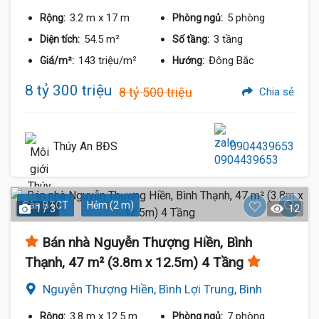
3.2 m
x 17 m
5 phòng
Rộng:
Phòng ngủ:
54.5 m²
3 tầng
Diện tích:
Số tầng:
143 triệu/m²
Đông Bắc
Giá/m²:
Hướng:
8 tỷ 300 triệu
8 tỷ 500 triệu
Chia sẻ
Thúy An BĐS
0904439653
Sàn BTCT
Hẻm (2 m)
1 / 3
12
Bán nhà Nguyễn Thượng Hiền, Bình
Thạnh, 47 m² (3.8m x 12.5m) 4 Tầng
Nguyễn Thượng Hiền, Bình Lợi Trung, Bình
Thạnh
3.8 m
x 12.5 m
7 phòng
Rộng:
Phòng ngủ: