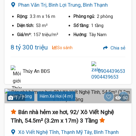
Phan Văn Trị, Bình Lợi Trung, Bình Thạnh
3.3 m
x 16 m
2 phòng
Rộng:
Phòng ngủ:
53 m²
1 tầng
Diện tích:
Số tầng:
157 triệu/m²
Tây Nam
Giá/m²:
Hướng:
8 tỷ 300 triệu
So sánh
Chia sẻ
Thúy An BĐS
0904439653
Hẻm Thông
Hẻm Xe Hơi (4 m)
1 / 7
50
Bán nhà hẻm xe hơi, 92/ Xô Viết Nghệ
Tĩnh, 54.5m² (3.2m x 17m) 3 Tầng
Xô Viết Nghệ Tĩnh, Thạnh Mỹ Tây, Bình Thạnh