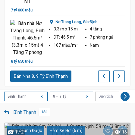
8 tỷ 8
7 tỷ 800 triệu
Nơ Trang Long,
Gia Định
3.3 m
x 15 m
4 tầng
DT:
46.5 m²
7 phòng
ngủ
167 triệu/m²
Nam
7 tỷ 5
8 tỷ 650 triệu
Bán Nhà 8, 9 Tỷ Bình Thạnh
Bình Thạnh
8 – 9 Tỷ
Diện tích
Bình Thạnh
131
Kinh Doanh Được
Hẻm Xe Hơi (6 m)
1 / 2
16