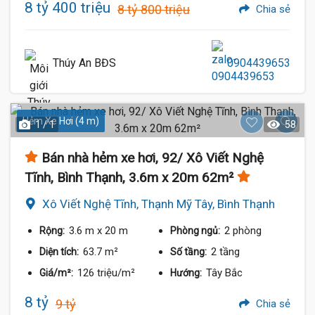
8 tỷ 400 triệu
8 tỷ 800 triệu
Chia sẻ
Thúy An BĐS
0904439653
Hẻm Xe Hơi (4 m)
1 / 1
58
Bán nhà hẻm xe hơi, 92/ Xô Viết Nghệ
Tĩnh, Bình Thạnh, 3.6m x 20m 62m²
Xô Viết Nghệ Tĩnh, Thạnh Mỹ Tây, Bình Thạnh
3.6 m
x 20 m
2 phòng
Rộng:
Phòng ngủ:
63.7 m²
2 tầng
Diện tích:
Số tầng:
126 triệu/m²
Tây Bắc
Giá/m²:
Hướng:
8 tỷ
9 tỷ
Chia sẻ