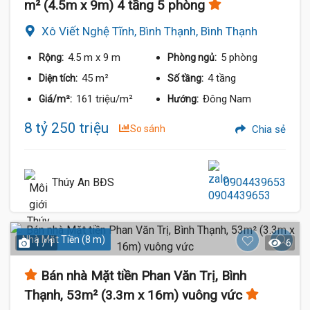
m² (4.5m x 9m) 4 tầng 5 phòng
Xô Viết Nghệ Tĩnh, Bình Thạnh, Bình Thạnh
4.5 m
x 9 m
5 phòng
Rộng:
Phòng ngủ:
45 m²
4 tầng
Diện tích:
Số tầng:
161 triệu/m²
Đông Nam
Giá/m²:
Hướng:
8 tỷ 250 triệu
So sánh
Chia sẻ
Thúy An BĐS
0904439653
Nhà Mặt Tiền (8 m)
1 / 1
6
Bán nhà Mặt tiền Phan Văn Trị, Bình
Thạnh, 53m² (3.3m x 16m) vuông vức