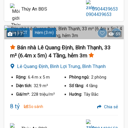
Thúy An BĐS
0904439653
Sàn BTCT
Hẻm (3 m)
1 / 7
59
Bán nhà Lê Quang Định, Bình Thạnh, 33
m² (6.4m x 5m) 4 Tầng, hẻm 3m
Lê Quang Định, Bình Lợi Trung, Bình Thạnh
6.4 m
x 5 m
2 phòng
Rộng:
Phòng ngủ:
32.9 m²
4 tầng
Diện tích:
Số tầng:
228 triệu/m²
Tây Bắc
Giá/m²:
Hướng:
8 tỷ
So sánh
Chia sẻ