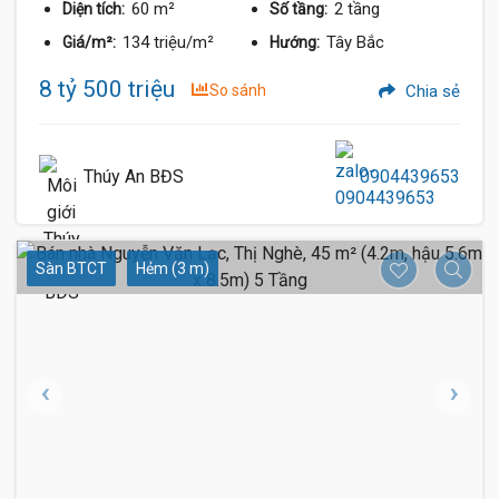
60 m²
2 tầng
Diện tích:
Số tầng:
134 triệu/m²
Tây Bắc
Giá/m²:
Hướng:
8 tỷ 500 triệu
So sánh
Chia sẻ
Thúy An BĐS
0904439653
Sàn BTCT
Hẻm (3 m)