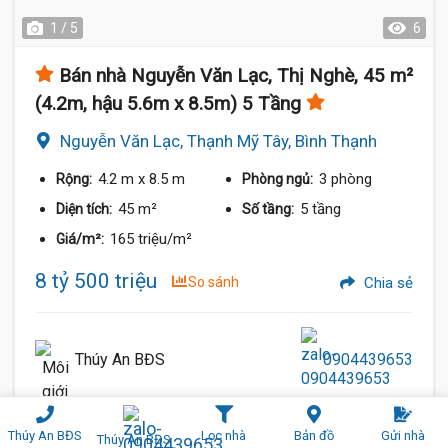
1 / 5
6
Bán nhà Nguyễn Văn Lạc, Thị Nghè, 45 m²
(4.2m, hậu 5.6m x 8.5m) 5 Tầng
Nguyễn Văn Lạc, Thạnh Mỹ Tây, Bình Thạnh
4.2 m
x 8.5 m
3 phòng
Rộng:
Phòng ngủ:
45 m²
5 tầng
Diện tích:
Số tầng:
165 triệu/m²
Giá/m²:
8 tỷ 500 triệu
So sánh
Chia sẻ
Thúy An BĐS
0904439653
Thúy An BĐS
Lọc nhà
Bản đồ
Gửi nhà
Thúy An BĐS