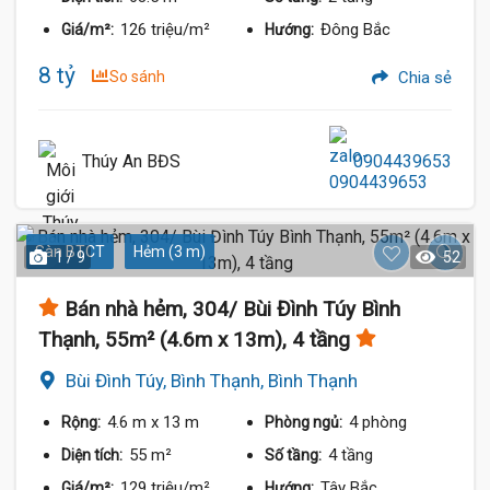
126 triệu/m²
Đông Bắc
Giá/m²:
Hướng:
8 tỷ
So sánh
Chia sẻ
Thúy An BĐS
0904439653
Sàn BTCT
Hẻm (3 m)
1 / 9
52
Bán nhà hẻm, 304/ Bùi Đình Túy Bình
Thạnh, 55m² (4.6m x 13m), 4 tầng
Bùi Đình Túy, Bình Thạnh, Bình Thạnh
4.6 m
x 13 m
4 phòng
Rộng:
Phòng ngủ:
55 m²
4 tầng
Diện tích:
Số tầng:
129 triệu/m²
Tây Bắc
Giá/m²:
Hướng: