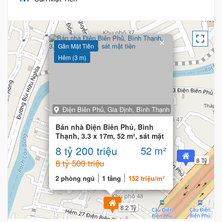
×
Gần Mặt Tiền
Hẻm (3 m)
Điện Biên Phủ, Gia Định, Bình Thạnh
Bán nhà Điện Biên Phủ, Bình
Thạnh, 3.3 x 17m, 52 m², sát mặt
tiền
8 tỷ 200 triệu
52 m²
8 Tỷ
8 tỷ 500 triệu
2 phòng ngủ
1 tầng
152 triệu/m²
8.2 Tỷ