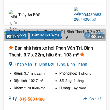
Thúy An BĐS
0904439653
Hẻm Thông
Hẻm Xe Hơi (4 m)
1 / 3
298
Bán nhà hẻm xe hơi Phan Văn Trị, Bình
Thạnh, 3.7 x 22m, hậu 6m, 103 m²
Phan Văn Trị, Bình Lợi Trung, Bình Thạnh
3.7 m
x 22 m
1 phòng
Rộng:
Phòng ngủ:
102.7 m²
1 tầng
Diện tích:
Số tầng:
78 triệu/m²
Tây Nam
Giá/m²:
Hướng:
8 tỷ
8 tỷ 500 triệu
Chia sẻ