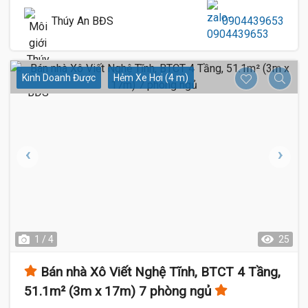
Thúy An BĐS
0904439653
Kinh Doanh Được
Hẻm Xe Hơi (4 m)
1 / 4
25
Bán nhà Xô Viết Nghệ Tĩnh, BTCT 4 Tầng,
51.1m² (3m x 17m) 7 phòng ngủ