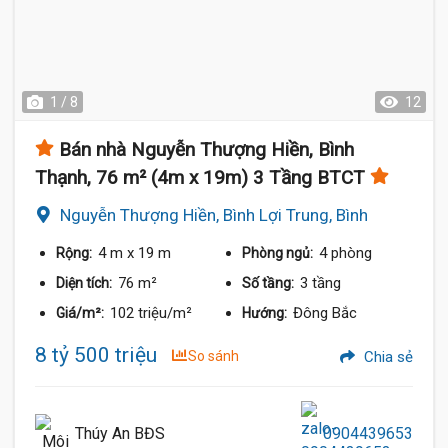
1 / 8
12
Bán nhà Nguyễn Thượng Hiền, Bình
Thạnh, 76 m² (4m x 19m) 3 Tầng BTCT
Nguyễn Thượng Hiền, Bình Lợi Trung, Bình
Thạnh
4 m
x 19 m
4 phòng
Rộng:
Phòng ngủ:
76 m²
3 tầng
Diện tích:
Số tầng:
102 triệu/m²
Đông Bắc
Giá/m²:
Hướng:
8 tỷ 500 triệu
So sánh
Chia sẻ
Thúy An BĐS
0904439653