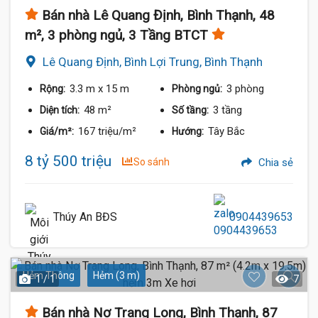
Bán nhà Lê Quang Định, Bình Thạnh, 48
m², 3 phòng ngủ, 3 Tầng BTCT
Lê Quang Định, Bình Lợi Trung, Bình Thạnh
3.3 m
x 15 m
3 phòng
Rộng:
Phòng ngủ:
48 m²
3 tầng
Diện tích:
Số tầng:
167 triệu/m²
Tây Bắc
Giá/m²:
Hướng:
8 tỷ 500 triệu
So sánh
Chia sẻ
Thúy An BĐS
0904439653
Hẻm Thông
Hẻm (3 m)
1 / 1
7
Bán nhà Nơ Trang Long, Bình Thạnh, 87