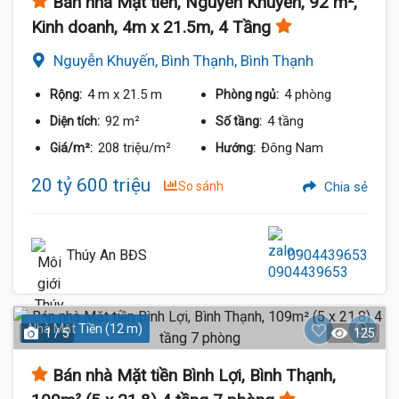
Bán nhà Mặt tiền, Nguyễn Khuyến, 92 m²,
Kinh doanh, 4m x 21.5m, 4 Tầng
Nguyễn Khuyến, Bình Thạnh, Bình Thạnh
4 m
x 21.5 m
4 phòng
Rộng:
Phòng ngủ:
92 m²
4 tầng
Diện tích:
Số tầng:
208 triệu/m²
Đông Nam
Giá/m²:
Hướng:
20 tỷ 600 triệu
So sánh
Chia sẻ
Thúy An BĐS
0904439653
Nhà Mặt Tiền (12 m)
1 / 5
125
Bán nhà Mặt tiền Bình Lợi, Bình Thạnh,