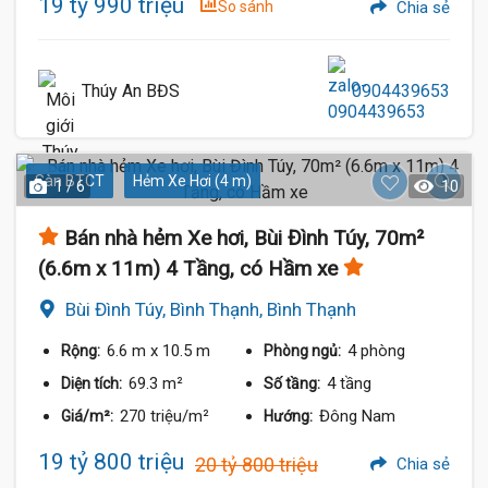
19 tỷ 990 triệu
So sánh
Chia sẻ
Thúy An BĐS
0904439653
Sàn BTCT
Hẻm Xe Hơi (4 m)
1 / 6
10
Bán nhà hẻm Xe hơi, Bùi Đình Túy, 70m²
(6.6m x 11m) 4 Tầng, có Hầm xe
Bùi Đình Túy, Bình Thạnh, Bình Thạnh
6.6 m
x 10.5 m
4 phòng
Rộng:
Phòng ngủ:
69.3 m²
4 tầng
Diện tích:
Số tầng:
270 triệu/m²
Đông Nam
Giá/m²:
Hướng:
19 tỷ 800 triệu
20 tỷ 800 triệu
Chia sẻ