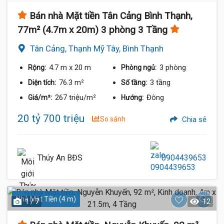
Bán nhà Mặt tiền Tân Cảng Bình Thạnh,
77m² (4.7m x 20m) 3 phòng 3 Tầng
Tân Cảng, Thạnh Mỹ Tây, Bình Thạnh
4.7 m
x 20 m
3 phòng
Rộng:
Phòng ngủ:
76.3 m²
3 tầng
Diện tích:
Số tầng:
267 triệu/m²
Đông
Giá/m²:
Hướng:
20 tỷ 700 triệu
So sánh
Chia sẻ
Thúy An BĐS
0904439653
Nhà Mặt Tiền (4 m)
1 / 7
12