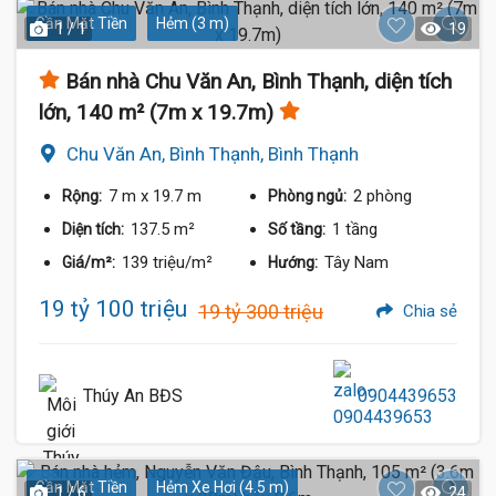
Gần Mặt Tiền
Hẻm (3 m)
1 / 1
19
Bán nhà Chu Văn An, Bình Thạnh, diện tích
lớn, 140 m² (7m x 19.7m)
Chu Văn An, Bình Thạnh, Bình Thạnh
7 m
x 19.7 m
2 phòng
Rộng:
Phòng ngủ:
137.5 m²
1 tầng
Diện tích:
Số tầng:
139 triệu/m²
Tây Nam
Giá/m²:
Hướng:
19 tỷ 100 triệu
19 tỷ 300 triệu
Chia sẻ
Thúy An BĐS
0904439653
Gần Mặt Tiền
Hẻm Xe Hơi (4.5 m)
1 / 6
24