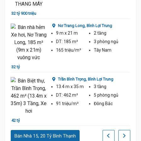
32 tỷ 900 triệu
ủ
Nơ Trang Long,
Bình Lợi Trung
9 m
x 21 m
2 tầng
DT:
185 m²
3 phòng
ngủ
165 triệu/m²
Tây Nam
36 tỷ
32 tỷ
Trần Bình Trọng,
Bình Lợi Trung
13.4 m
x 35 m
3 tầng
DT:
462 m²
5 phòng
ngủ
91 triệu/m²
Đông Bắc
37 tỷ
42 tỷ
Bán Nhà 15, 20 Tỷ Bình Thạnh