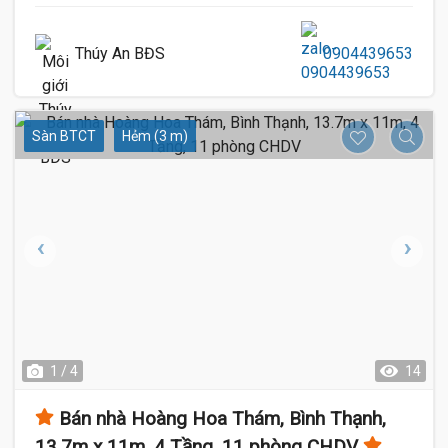
Thúy An BĐS
0904439653
Sàn BTCT
Hẻm (3 m)
1 / 4
14
Bán nhà Hoàng Hoa Thám, Bình Thạnh,
13.7m x 11m, 4 Tầng, 11 phòng CHDV