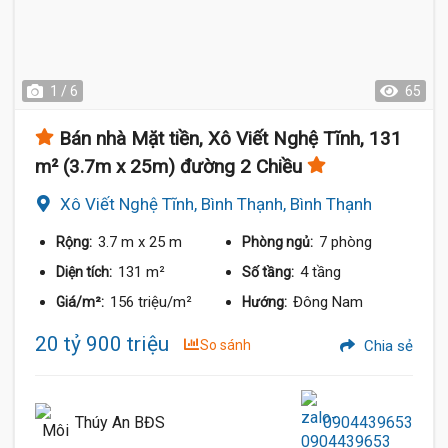
1 / 6
65
Bán nhà Mặt tiền, Xô Viết Nghệ Tĩnh, 131
m² (3.7m x 25m) đường 2 Chiều
Xô Viết Nghệ Tĩnh, Bình Thạnh, Bình Thạnh
3.7 m
x 25 m
7 phòng
Rộng:
Phòng ngủ:
131 m²
4 tầng
Diện tích:
Số tầng:
156 triệu/m²
Đông Nam
Giá/m²:
Hướng:
20 tỷ 900 triệu
So sánh
Chia sẻ
Thúy An BĐS
0904439653