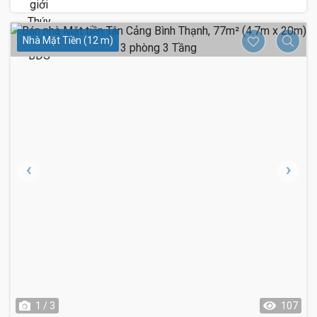
Nhà Mặt Tiền (12 m)
1 / 3
107