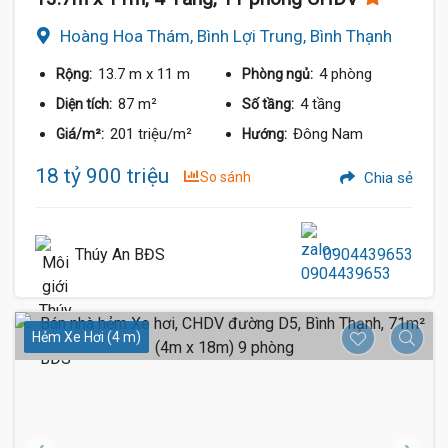
Hoàng Hoa Thám, Bình Lợi Trung, Bình Thạnh
13.7 m
x 11 m
4 phòng
Rộng:
Phòng ngủ:
87 m²
4 tầng
Diện tích:
Số tầng:
201 triệu/m²
Đông Nam
Giá/m²:
Hướng:
18 tỷ 900 triệu
So sánh
Chia sẻ
Thúy An BĐS
0904439653
Hẻm Xe Hơi (4 m)