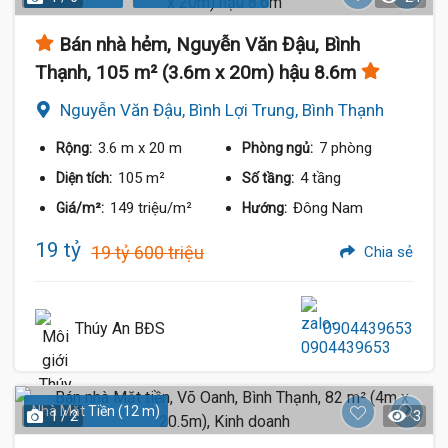
Bán nhà hẻm, Nguyễn Văn Đậu, Bình
Thạnh, 105 m² (3.6m x 20m) hậu 8.6m
Nguyễn Văn Đậu, Bình Lợi Trung, Bình Thạnh
3.6 m
x 20 m
7 phòng
Rộng:
Phòng ngủ:
105 m²
4 tầng
Diện tích:
Số tầng:
149 triệu/m²
Đông Nam
Giá/m²:
Hướng:
19 tỷ
19 tỷ 600 triệu
Chia sẻ
Thúy An BĐS
0904439653
Nhà Mặt Tiền (12 m)
1 / 2
3