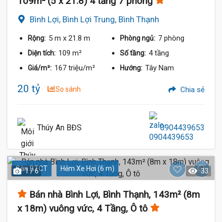
109m² (5 x 21.8) 4 tầng 7 phòng
Bình Lợi, Bình Lợi Trung, Bình Thạnh
5 m
x 21.8 m
7 phòng
Rộng:
Phòng ngủ:
109 m²
4 tầng
Diện tích:
Số tầng:
167 triệu/m²
Tây Nam
Giá/m²:
Hướng:
20 tỷ
So sánh
Chia sẻ
Thúy An BĐS
0904439653
Sàn BTCT
Hẻm Xe Hơi (6 m)
1 / 6
33
Bán nhà Bình Lợi, Bình Thạnh, 143m² (8m
x 18m) vuông vức, 4 Tầng, Ô tô