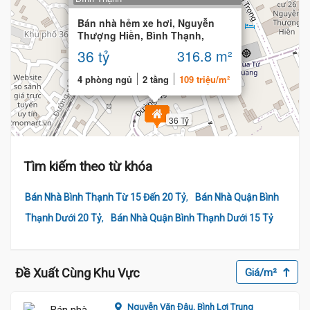
Bán nhà hẻm xe hơi, Nguyễn
Thượng Hiền, Bình Thạnh,
316.8m² nở hậu 14m
36 tỷ
316.8 m²
4 phòng ngủ
2 tầng
109 triệu/m²
36 Tỷ
Tìm kiếm theo từ khóa
,
Bán Nhà Bình Thạnh Từ 15 Đến 20 Tỷ
Bán Nhà Quận Bình
,
Thạnh Dưới 20 Tỷ
Bán Nhà Quận Bình Thạnh Dưới 15 Tỷ
Đề Xuất Cùng Khu Vực
Giá/m²
20 Tỷ
Nguyễn Văn Đậu,
Bình Lợi Trung