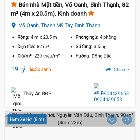
Bán nhà Mặt tiền, Võ Oanh, Bình Thạnh, 82
m² (4m x 20.5m), Kinh doanh
Võ Oanh, Thạnh Mỹ Tây, Bình Thạnh
4 m
x 20.5 m
4 phòng
Rộng:
Phòng ngủ:
82 m²
3 tầng
Diện tích:
Số tầng:
229 triệu/m²
Đông Bắc
Giá/m²:
Hướng:
19 tỷ
So sánh
Chia sẻ
Thúy An BĐS
0904439653
Hẻm Xe Hơi (8 m)