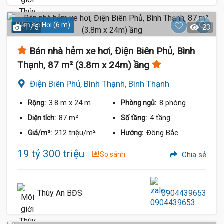
Hẻm Xe Hơi (6 m)
1 / 5
23
Bán nhà hẻm xe hơi, Điện Biên Phủ, Bình
Thạnh, 87 m² (3.8m x 24m) ầng
Điện Biên Phủ, Bình Thạnh, Bình Thạnh
3.8 m
x 24 m
8 phòng
Rộng:
Phòng ngủ:
87 m²
4 tầng
Diện tích:
Số tầng:
212 triệu/m²
Đông Bắc
Giá/m²:
Hướng:
19 tỷ 300 triệu
So sánh
Chia sẻ
Thúy An BĐS
0904439653