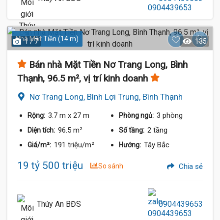
Nhà Mặt Tiền (14 m)
1 / 7
135
Bán nhà Mặt Tiền Nơ Trang Long, Bình
Thạnh, 96.5 m², vị trí kinh doanh
Nơ Trang Long, Bình Lợi Trung, Bình Thạnh
3.7 m
x 27 m
3 phòng
Rộng:
Phòng ngủ:
96.5 m²
2 tầng
Diện tích:
Số tầng:
191 triệu/m²
Tây Bắc
Giá/m²:
Hướng:
19 tỷ 500 triệu
So sánh
Chia sẻ
Thúy An BĐS
0904439653