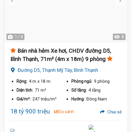
1 / 4
8
Bán nhà hẻm Xe hơi, CHDV đường D5,
Bình Thạnh, 71m² (4m x 18m) 9 phòng
Đường D5, Thạnh Mỹ Tây, Bình Thạnh
4 m
x 18 m
9 phòng
Rộng:
Phòng ngủ:
71 m²
4 tầng
Diện tích:
Số tầng:
247 triệu/m²
Đông Nam
Giá/m²:
Hướng:
18 tỷ 900 triệu
So sánh
Chia sẻ