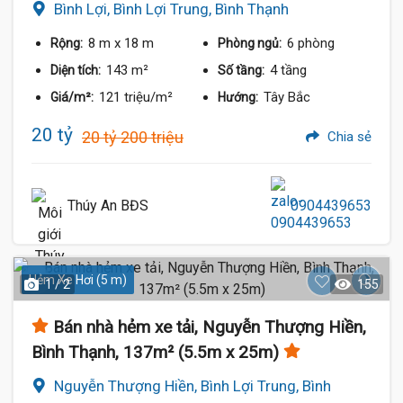
Bình Lợi, Bình Lợi Trung, Bình Thạnh
8 m
x 18 m
6 phòng
Rộng:
Phòng ngủ:
143 m²
4 tầng
Diện tích:
Số tầng:
121 triệu/m²
Tây Bắc
Giá/m²:
Hướng:
20 tỷ
20 tỷ 200 triệu
Chia sẻ
Thúy An BĐS
0904439653
Hẻm Xe Hơi (5 m)
1 / 2
155
Bán nhà hẻm xe tải, Nguyễn Thượng Hiền,
Bình Thạnh, 137m² (5.5m x 25m)
Nguyễn Thượng Hiền, Bình Lợi Trung, Bình