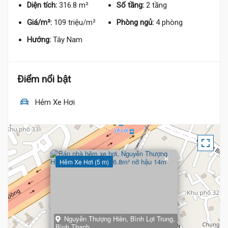
Diện tích:
316.8 m²
Số tầng:
2 tầng
Giá/m²:
109 triệu/m²
Phòng ngủ:
4 phòng
Hướng:
Tây Nam
Điểm nổi bật
Hẻm Xe Hơi
×
Hẻm Xe Hơi (5 m)
Nguyễn Thượng Hiền, Bình Lợi Trung,
Bình Thạnh