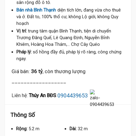
sân rộng đỗ ô tô.
Bán nhà Bình Thạnh
diện tích lớn, đang vừa cho thuê
và ở. Đất to, 100% thổ cư, không Lộ giới, không Quy
hoạch
Vị trí:
trung tâm quận Bình Thạnh, tiện di chuyển
Trương Đăng Quế, Lê Quang Định, Nguyễn Bỉnh
Khiêm, Hoàng Hoa Thám,... Chợ Cây Quéo
Pháp lý:
sổ hồng đầy đủ, pháp lý rõ ràng, công chứng
ngay.
Giá bán:
36 tỷ
, còn thương lượng
__________________
0904439653
Liên hệ:
Thúy An BĐS
Thông Số
Rộng:
5.2 m
Dài:
32 m