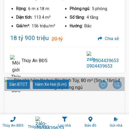
6 m
x 18 m
5 phòng
Rộng:
Phòng ngủ:
113.4 m²
4 tầng
Diện tích:
Số tầng:
156 triệu/m²
Bắc
Giá/m²:
Hướng:
18 tỷ 900 triệu
20 tỷ
Chia sẻ
Thúy An BĐS
0904439653
Sàn BTCT
Hẻm Xe Hơi (6 m)
Thúy An BĐS
Lọc nhà
Bản đồ
Gửi nhà
Thúy An BĐS