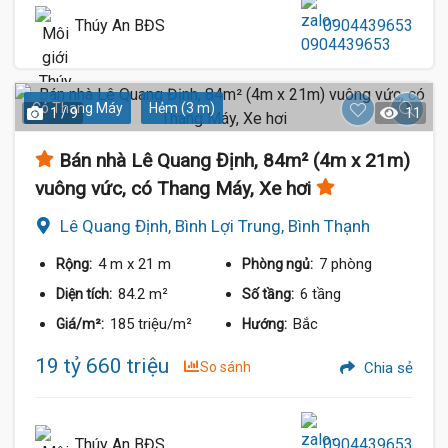
Thúy An BĐS
0904439653
Có Thang Máy
Hẻm (3 m)
1 / 9
11
Bán nhà Lê Quang Định, 84m² (4m x 21m)
vuông vức, có Thang Máy, Xe hơi
Lê Quang Định, Bình Lợi Trung, Bình Thạnh
4 m
x 21 m
7 phòng
Rộng:
Phòng ngủ:
84.2 m²
6 tầng
Diện tích:
Số tầng:
185 triệu/m²
Bắc
Giá/m²:
Hướng:
19 tỷ 660 triệu
So sánh
Chia sẻ
Thúy An BĐS
0904439653