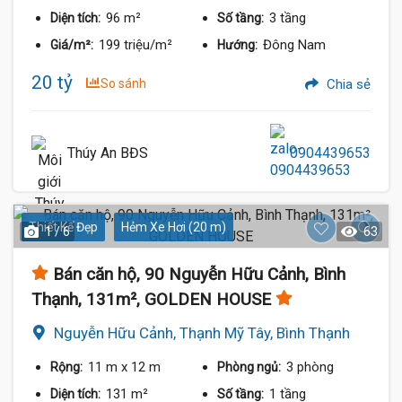
96 m²
3 tầng
Diện tích:
Số tầng:
199 triệu/m²
Đông Nam
Giá/m²:
Hướng:
20 tỷ
So sánh
Chia sẻ
Thúy An BĐS
0904439653
Thiết Kế Đẹp
Hẻm Xe Hơi (20 m)
1 / 6
63
Bán căn hộ, 90 Nguyễn Hữu Cảnh, Bình
Thạnh, 131m², GOLDEN HOUSE
Nguyễn Hữu Cảnh, Thạnh Mỹ Tây, Bình Thạnh
11 m
x 12 m
3 phòng
Rộng:
Phòng ngủ:
131 m²
1 tầng
Diện tích:
Số tầng: