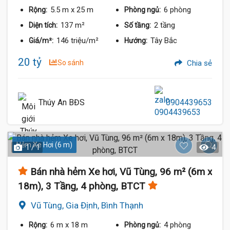
Thạnh
5.5 m
x 25 m
6 phòng
Rộng:
Phòng ngủ:
137 m²
2 tầng
Diện tích:
Số tầng:
146 triệu/m²
Tây Bắc
Giá/m²:
Hướng:
20 tỷ
So sánh
Chia sẻ
Thúy An BĐS
0904439653
Hẻm Xe Hơi (6 m)
1 / 1
4
Bán nhà hẻm Xe hơi, Vũ Tùng, 96 m² (6m x
18m), 3 Tầng, 4 phòng, BTCT
Vũ Tùng, Gia Định, Bình Thạnh
6 m
x 18 m
4 phòng
Rộng:
Phòng ngủ: