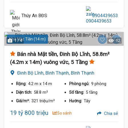
Thúy An BĐS
0904439653
Nhà Mặt Tiền (14 m)
1 / 4
12
Bán nhà Mặt tiền, Đinh Bộ Lĩnh, 58.8m²
(4.2m x 14m) vuông vức, 5 Tầng
Đinh Bộ Lĩnh, Bình Thạnh, Bình Thạnh
4.2 m
x 14 m
9 phòng
Rộng:
Phòng ngủ:
58.8 m²
5 tầng
Diện tích:
Số tầng:
321 triệu/m²
Tây
Giá/m²:
Hướng:
19 tỷ 800 triệu
So sánh
Chia sẻ