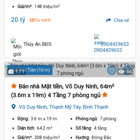
148 triệu/m²
Giá/m²:
20 tỷ
So sánh
Chia sẻ
Thúy An BĐS
0904439653
Nhà Mặt Tiền (10 m)
1 / 1
54
Bán nhà Mặt tiền, Võ Duy Ninh, 64m²
(3.6m x 19m) 4 Tầng 7 phòng ngủ
Võ Duy Ninh, Thạnh Mỹ Tây, Bình Thạnh
3.6 m
x 19 m
7 phòng
Rộng:
Phòng ngủ:
64.2 m²
4 tầng
Diện tích:
Số tầng:
308 triệu/m²
Đông Bắc
Giá/m²:
Hướng: