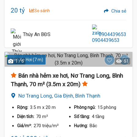
20 tỷ
So sánh
Chia sẻ
Thúy An BĐS
0904439653
Hẻm Xe Hơi (7 m)
1 / 6
51
Bán nhà hẻm xe hơi, Nơ Trang Long, Bình
Thạnh, 70 m² (3.5m x 20m)
Nơ Trang Long, Gia Định, Bình Thạnh
3.5 m
x 20 m
15 phòng
Rộng:
Phòng ngủ:
70 m²
4 tầng
Diện tích:
Số tầng:
270 triệu/m²
Bắc
Giá/m²:
Hướng: