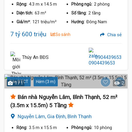
4.3 m
x 14.5 m
2 phòng
Rộng:
Phòng ngủ:
63 m²
2 tầng
Diện tích:
Số tầng:
121 triệu/m²
Đông Nam
Giá/m²:
Hướng:
7 tỷ 600 triệu
So sánh
Chia sẻ
Thúy An BĐS
0904439653
Sàn BTCT
Hẻm (3 m)
1 / 1
2
Bán nhà Nguyễn Lâm, Bình Thạnh, 52 m²
(3.5m x 15.5m) 5 Tầng
Nguyễn Lâm, Gia Định, Bình Thạnh
3.5 m
x 15.5 m
10 phòng
Rộng:
Phòng ngủ: