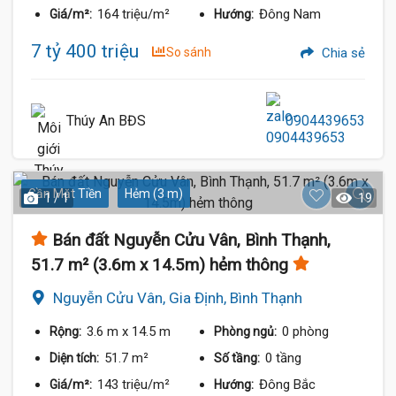
164 triệu/m²
Đông Nam
Giá/m²:
Hướng:
7 tỷ 400 triệu
So sánh
Chia sẻ
Thúy An BĐS
0904439653
Gần Mặt Tiền
Hẻm (3 m)
1 / 1
19
Bán đất Nguyễn Cửu Vân, Bình Thạnh,
51.7 m² (3.6m x 14.5m) hẻm thông
Nguyễn Cửu Vân, Gia Định, Bình Thạnh
3.6 m
x 14.5 m
0 phòng
Rộng:
Phòng ngủ:
51.7 m²
0 tầng
Diện tích:
Số tầng:
143 triệu/m²
Đông Bắc
Giá/m²:
Hướng: