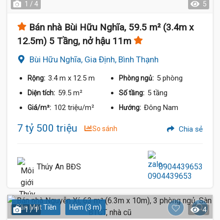
1 / 4
5
Bán nhà Bùi Hữu Nghĩa, 59.5 m² (3.4m x
12.5m) 5 Tầng, nở hậu 11m
Bùi Hữu Nghĩa, Gia Định, Bình Thạnh
3.4 m
x 12.5 m
5 phòng
Rộng:
Phòng ngủ:
59.5 m²
5 tầng
Diện tích:
Số tầng:
102 triệu/m²
Đông Nam
Giá/m²:
Hướng:
7 tỷ 500 triệu
So sánh
Chia sẻ
Thúy An BĐS
0904439653
Gần Mặt Tiền
Hẻm (3 m)
1 / 1
4