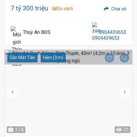
7 tỷ 300 triệu
So sánh
Chia sẻ
Thúy An BĐS
0904439653
Gần Mặt Tiền
Hẻm (3 m)
1 / 6
21