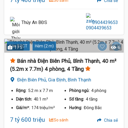
So sánh
Chia sẻ
Thúy An BĐS
0904439653
Sàn BTCT
Hẻm (2 m)
1 / 5
6
Bán nhà Điện Biên Phủ, Bình Thạnh, 40 m²
(5.2m x 7.7m) 4 phòng, 4 Tầng
Điện Biên Phủ, Gia Định, Bình Thạnh
5.2 m
x 7.7 m
4 phòng
Rộng:
Phòng ngủ:
40.1 m²
4 tầng
Diện tích:
Số tầng:
174 triệu/m²
Đông Bắc
Giá/m²:
Hướng:
7 tỷ 600 triệu
So sánh
Chia sẻ