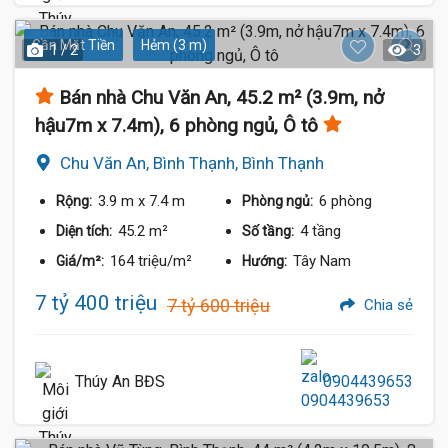
Gần Mặt Tiền
Hẻm (3 m)
1 / 2
3
Bán nhà Chu Văn An, 45.2 m² (3.9m, nở
hậu7m x 7.4m), 6 phòng ngủ, Ô tô
Chu Văn An, Bình Thạnh, Bình Thạnh
3.9 m
x 7.4 m
6 phòng
Rộng:
Phòng ngủ:
45.2 m²
4 tầng
Diện tích:
Số tầng:
164 triệu/m²
Tây Nam
Giá/m²:
Hướng:
7 tỷ 400 triệu
7 tỷ 600 triệu
Chia sẻ
Thúy An BĐS
0904439653