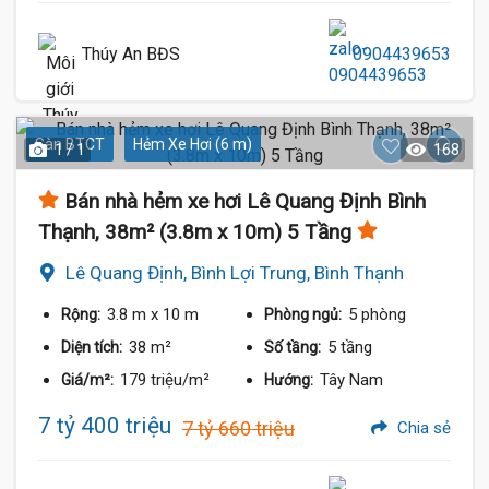
Thúy An BĐS
0904439653
Sàn BTCT
Hẻm Xe Hơi (6 m)
1 / 1
168
Bán nhà hẻm xe hơi Lê Quang Định Bình
Thạnh, 38m² (3.8m x 10m) 5 Tầng
Lê Quang Định, Bình Lợi Trung, Bình Thạnh
3.8 m
x 10 m
5 phòng
Rộng:
Phòng ngủ:
38 m²
5 tầng
Diện tích:
Số tầng:
179 triệu/m²
Tây Nam
Giá/m²:
Hướng:
7 tỷ 400 triệu
7 tỷ 660 triệu
Chia sẻ