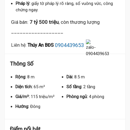
Pháp lý:
giấy tờ pháp lý rõ ràng, sổ vuông vức, công
chứng ngay.
Giá bán:
7 tỷ 500 triệu
, còn thương lượng
__________________
0904439653
Liên hệ:
Thúy An BĐS
Thông Số
Rộng:
8 m
Dài:
8.5 m
Diện tích:
65 m²
Số tầng:
2 tầng
Giá/m²:
115 triệu/m²
Phòng ngủ:
4 phòng
Hướng:
Đông
Điểm nổi bật