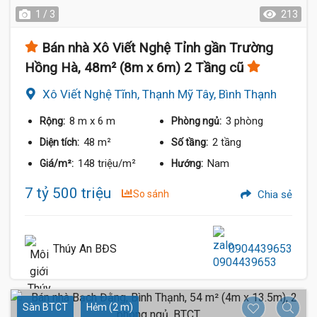
1 / 3
213
Bán nhà Xô Viết Nghệ Tỉnh gần Trường
Hồng Hà, 48m² (8m x 6m) 2 Tầng cũ
Xô Viết Nghệ Tĩnh, Thạnh Mỹ Tây, Bình Thạnh
8 m
x 6 m
3 phòng
Rộng:
Phòng ngủ:
48 m²
2 tầng
Diện tích:
Số tầng:
148 triệu/m²
Nam
Giá/m²:
Hướng:
7 tỷ 500 triệu
So sánh
Chia sẻ
Thúy An BĐS
0904439653
Sàn BTCT
Hẻm (2 m)