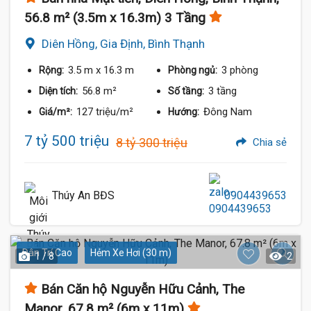
56.8 m² (3.5m x 16.3m) 3 Tầng
Diên Hồng, Gia Định, Bình Thạnh
3.5 m
x 16.3 m
3 phòng
Rộng:
Phòng ngủ:
56.8 m²
3 tầng
Diện tích:
Số tầng:
127 triệu/m²
Đông Nam
Giá/m²:
Hướng:
7 tỷ 500 triệu
8 tỷ 300 triệu
Chia sẻ
Thúy An BĐS
0904439653
Dân Trí Cao
Hẻm Xe Hơi (30 m)
1 / 8
2
Bán Căn hộ Nguyễn Hữu Cảnh, The
Manor, 67.8 m² (6m x 11m)