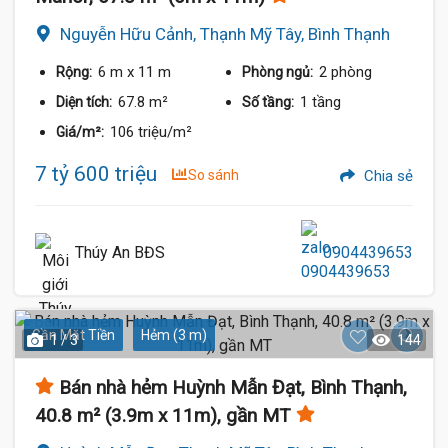
Nguyễn Hữu Cảnh, Thạnh Mỹ Tây, Bình Thạnh
6 m
x 11 m
2 phòng
Rộng:
Phòng ngủ:
67.8 m²
1 tầng
Diện tích:
Số tầng:
106 triệu/m²
Giá/m²:
7 tỷ 600 triệu
So sánh
Chia sẻ
Thúy An BĐS
0904439653
Gần Mặt Tiền
Hẻm (3 m)
1 / 3
144
Bán nhà hẻm Huỳnh Mẫn Đạt, Bình Thạnh,
40.8 m² (3.9m x 11m), gần MT