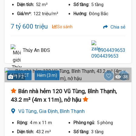
52 m²
5 tầng
Diện tích:
Số tầng:
122 triệu/m²
Đông Bắc
Giá/m²:
Hướng:
7 tỷ 600 triệu
So sánh
Chia sẻ
Thúy An BĐS
0904439653
Sàn BTCT
Hẻm (3 m)
1 / 2
38
Bán nhà hẻm 120 Vũ Tùng, Bình Thạnh,
43.2 m² (4m x 11m), nở hậu
Vũ Tùng, Gia Định, Bình Thạnh
4 m
x 11 m
5 phòng
Rộng:
Phòng ngủ:
43.2 m²
3 tầng
Diện tích:
Số tầng: