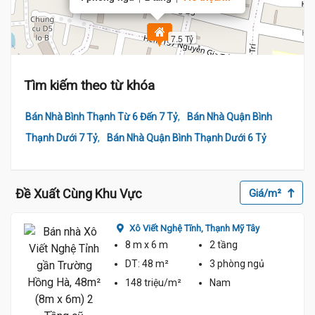
7.5 Tỷ
Tìm kiếm theo từ khóa
,
Bán Nhà Bình Thạnh Từ 6 Đến 7 Tỷ
Bán Nhà Quận Bình
,
Thạnh Dưới 7 Tỷ
Bán Nhà Quận Bình Thạnh Dưới 6 Tỷ
Đề Xuất Cùng Khu Vực
Giá/m²
Xô Viết Nghệ Tĩnh,
Thạnh Mỹ Tây
8 m
x 6 m
2 tầng
DT:
48 m²
3 phòng
ngủ
148 triệu/m²
Nam