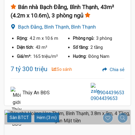
Bán nhà Bạch Đằng, Bình Thạnh, 43m²
(4.2m x 10.6m), 3 phòng ngủ
Bạch Đằng, Bình Thạnh, Bình Thạnh
4.2 m
x 10.6 m
3 phòng
Rộng:
Phòng ngủ:
43 m²
2 tầng
Diện tích:
Số tầng:
165 triệu/m²
Đông Nam
Giá/m²:
Hướng:
7 tỷ 300 triệu
So sánh
Chia sẻ
Thúy An BĐS
0904439653
Sàn BTCT
Hẻm (3 m)