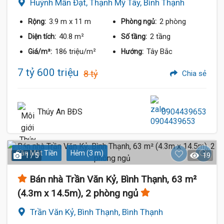
Huỳnh Mẫn Đạt, Thạnh Mỹ Tây, Bình Thạnh
3.9 m
x 11 m
2 phòng
Rộng:
Phòng ngủ:
40.8 m²
2 tầng
Diện tích:
Số tầng:
186 triệu/m²
Tây Bắc
Giá/m²:
Hướng:
7 tỷ 600 triệu
8 tỷ
Chia sẻ
Thúy An BĐS
0904439653
Gần Mặt Tiền
Hẻm (3 m)
1 / 5
19
Bán nhà Trần Văn Kỷ, Bình Thạnh, 63 m²
(4.3m x 14.5m), 2 phòng ngủ
Trần Văn Kỷ, Bình Thạnh, Bình Thạnh