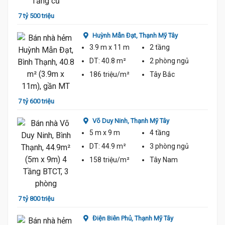
7 tỷ 8
7 tỷ 500 triệu
Huỳnh Mẫn Đạt,
Thạnh Mỹ Tây
3.9 m
x 11 m
2 tầng
DT:
40.8 m²
2 phòng
ngủ
186 triệu/m²
Tây Bắc
7 tỷ 600 triệu
8 tỷ
Võ Duy Ninh,
Thạnh Mỹ Tây
5 m
x 9 m
4 tầng
DT:
44.9 m²
3 phòng
ngủ
158 triệu/m²
Tây Nam
7 tỷ 800 triệu
6 tỷ 9
Điện Biên Phủ,
Thạnh Mỹ Tây