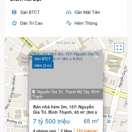
Sàn BTCT
Gần Mặt Tiền
Dân Trí Cao
Hẻm Thông
×
Sàn BTCT
Hẻm (3 m)
Nguyễn Gia Trí, Thạnh Mỹ Tây, Bình
Thạnh
Bán nhà hẻm 3m, 157/ Nguyễn
Gia Trí, Bình Thạnh, 65 m² (8m x
8.5m)
7 tỷ 500 triệu
65 m²
4 phòng ngủ
2 tầng
115 triệu/m²