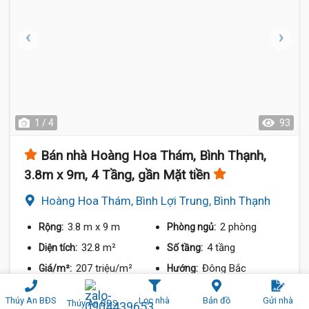
1 / 4
93
Bán nhà Hoàng Hoa Thám, Bình Thạnh,
3.8m x 9m, 4 Tầng, gần Mặt tiền
Hoàng Hoa Thám, Bình Lợi Trung, Bình Thạnh
3.8 m
x 9 m
2 phòng
Rộng:
Phòng ngủ:
32.8 m²
4 tầng
Diện tích:
Số tầng:
207 triệu/m²
Đông Bắc
Giá/m²:
Hướng:
7 tỷ 300 triệu
So sánh
Chia sẻ
Thúy An BĐS
Lọc nhà
Bản đồ
Gửi nhà
Thúy An BĐS