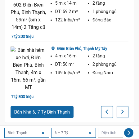
5 m
x 14 m
2 tầng
DT:
59.2 m²
1 phòng
ngủ
122 triệu/m²
Đông Bắc
7 tỷ 200 triệu
6 tỷ 9
Điện Biên Phủ,
Thạnh Mỹ Tây
4 m
x 16 m
2 tầng
DT:
56 m²
2 phòng
ngủ
139 triệu/m²
Đông Nam
7 tỷ 800 triệu
6 tỷ 7
Bán Nhà 6, 7 Tỷ Bình Thạnh
7.6 Tỷ
Bình Thạnh
6 – 7 Tỷ
Diện tích