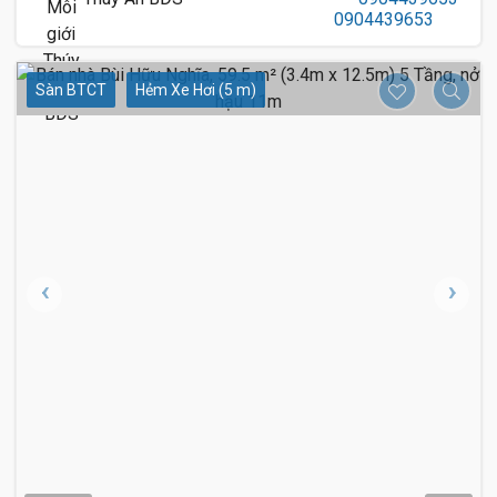
Sàn BTCT
Hẻm Xe Hơi (5 m)