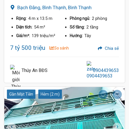
Bạch Đằng, Bình Thạnh, Bình Thạnh
4 m
x 13.5 m
2 phòng
Rộng:
Phòng ngủ:
54 m²
2 tầng
Diện tích:
Số tầng:
139 triệu/m²
Tây
Giá/m²:
Hướng:
7 tỷ 500 triệu
So sánh
Chia sẻ
Thúy An BĐS
0904439653
Gần Mặt Tiền
Hẻm (2 m)