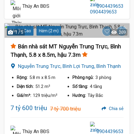
Thúy An BĐS
0904439653
Dân Trí Cao
Hẻm (2 m)
1 / 5
209
Bán nhà sát MT Nguyễn Trung Trực, Bình
Thạnh, 5.8 x 8.5m, hậu 7.3m
Nguyễn Trung Trực, Bình Lợi Trung, Bình Thạnh
5.8 m
x 8.5 m
3 phòng
Rộng:
Phòng ngủ:
51.2 m²
4 tầng
Diện tích:
Số tầng:
129 triệu/m²
Tây Bắc
Giá/m²:
Hướng:
7 tỷ 600 triệu
7 tỷ 700 triệu
Chia sẻ
Thúy An BĐS
0904439653