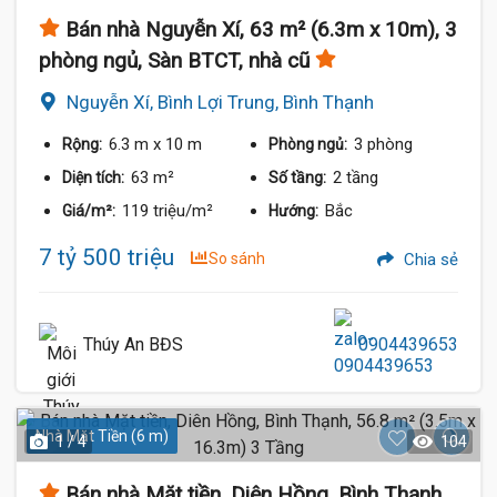
Bán nhà Nguyễn Xí, 63 m² (6.3m x 10m), 3
phòng ngủ, Sàn BTCT, nhà cũ
Nguyễn Xí, Bình Lợi Trung, Bình Thạnh
6.3 m
x 10 m
3 phòng
Rộng:
Phòng ngủ:
63 m²
2 tầng
Diện tích:
Số tầng:
119 triệu/m²
Bắc
Giá/m²:
Hướng:
7 tỷ 500 triệu
So sánh
Chia sẻ
Thúy An BĐS
0904439653
Nhà Mặt Tiền (6 m)
1 / 4
104
Bán nhà Mặt tiền, Diên Hồng, Bình Thạnh,