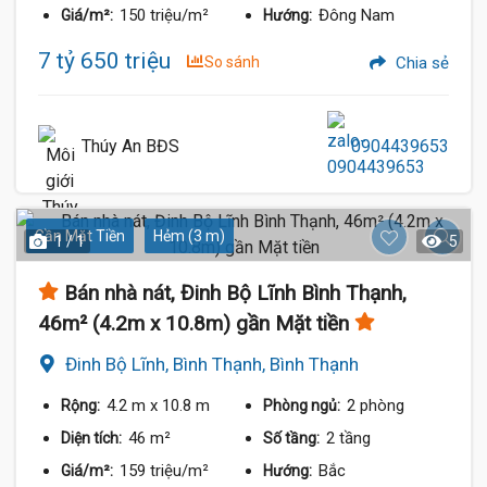
150 triệu/m²
Đông Nam
Giá/m²:
Hướng:
7 tỷ 650 triệu
So sánh
Chia sẻ
Thúy An BĐS
0904439653
Gần Mặt Tiền
Hẻm (3 m)
1 / 1
5
Bán nhà nát, Đinh Bộ Lĩnh Bình Thạnh,
46m² (4.2m x 10.8m) gần Mặt tiền
Đinh Bộ Lĩnh, Bình Thạnh, Bình Thạnh
4.2 m
x 10.8 m
2 phòng
Rộng:
Phòng ngủ:
46 m²
2 tầng
Diện tích:
Số tầng:
159 triệu/m²
Bắc
Giá/m²:
Hướng: