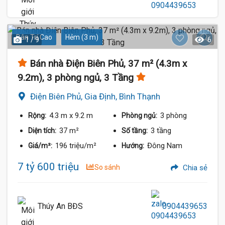
Dân Trí Cao
Hẻm (3 m)
1 / 9
6
Bán nhà Điện Biên Phủ, 37 m² (4.3m x
9.2m), 3 phòng ngủ, 3 Tầng
Điện Biên Phủ, Gia Định, Bình Thạnh
4.3 m
x 9.2 m
3 phòng
Rộng:
Phòng ngủ:
37 m²
3 tầng
Diện tích:
Số tầng:
196 triệu/m²
Đông Nam
Giá/m²:
Hướng:
7 tỷ 600 triệu
So sánh
Chia sẻ
Thúy An BĐS
0904439653