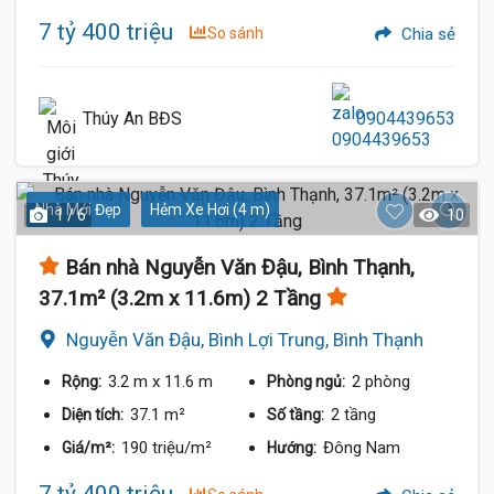
7 tỷ 400 triệu
So sánh
Chia sẻ
Thúy An BĐS
0904439653
Nhà Mới Đẹp
Hẻm Xe Hơi (4 m)
1 / 6
10
Bán nhà Nguyễn Văn Đậu, Bình Thạnh,
37.1m² (3.2m x 11.6m) 2 Tầng
Nguyễn Văn Đậu, Bình Lợi Trung, Bình Thạnh
3.2 m
x 11.6 m
2 phòng
Rộng:
Phòng ngủ:
37.1 m²
2 tầng
Diện tích:
Số tầng:
190 triệu/m²
Đông Nam
Giá/m²:
Hướng:
7 tỷ 400 triệu