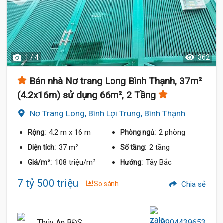
1 / 4
362
Bán nhà Nơ trang Long Bình Thạnh, 37m²
(4.2x16m) sử dụng 66m², 2 Tầng
Nơ Trang Long, Bình Lợi Trung, Bình Thạnh
4.2 m
x 16 m
2 phòng
Rộng:
Phòng ngủ:
37 m²
2 tầng
Diện tích:
Số tầng:
108 triệu/m²
Tây Bắc
Giá/m²:
Hướng:
7 tỷ 500 triệu
So sánh
Chia sẻ
Thúy An BĐS
0904439653