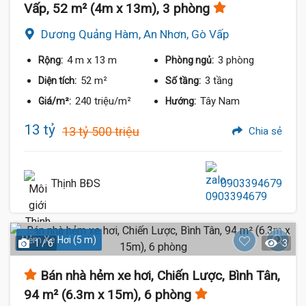
Vấp, 52 m² (4m x 13m), 3 phòng
Dương Quảng Hàm, An Nhơn, Gò Vấp
4 m
x 13 m
3 phòng
Rộng:
Phòng ngủ:
52 m²
3 tầng
Diện tích:
Số tầng:
240 triệu/m²
Tây Nam
Giá/m²:
Hướng:
13 tỷ
13 tỷ 500 triệu
Chia sẻ
Thịnh BĐS
0903394679
Hẻm Xe Hơi (5 m)
1 / 6
3
Bán nhà hẻm xe hơi, Chiến Lược, Bình Tân,
94 m² (6.3m x 15m), 6 phòng