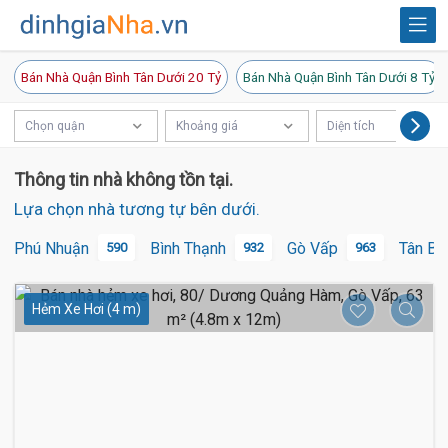
Bán Nhà Quận Bình Tân Dưới 20 Tỷ
Bán Nhà Quận Bình Tân Dưới 8 Tỷ
Chọn quận
Khoảng giá
Diện tích
Thông tin nhà không tồn tại.
Lựa chọn nhà tương tự bên dưới.
Phú Nhuận
Bình Thạnh
Gò Vấp
Tân Bì
590
932
963
Hẻm Xe Hơi (4 m)