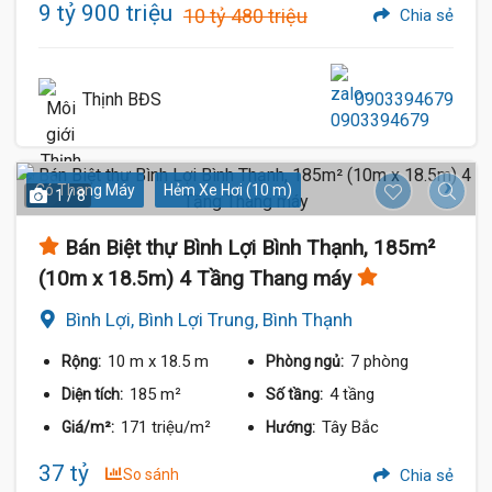
9 tỷ 900 triệu
10 tỷ 480 triệu
Chia sẻ
Thịnh BĐS
0903394679
Có Thang Máy
Hẻm Xe Hơi (10 m)
1 / 8
Bán Biệt thự Bình Lợi Bình Thạnh, 185m²
(10m x 18.5m) 4 Tầng Thang máy
Bình Lợi, Bình Lợi Trung, Bình Thạnh
10 m
x 18.5 m
7 phòng
Rộng:
Phòng ngủ:
185 m²
4 tầng
Diện tích:
Số tầng:
171 triệu/m²
Tây Bắc
Giá/m²:
Hướng:
37 tỷ
So sánh
Chia sẻ