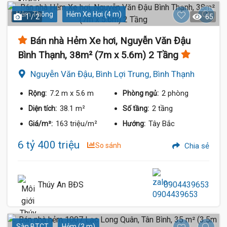
Hẻm Thông
Hẻm Xe Hơi (4 m)
1 / 2
65
Bán nhà Hẻm Xe hơi, Nguyễn Văn Đậu
Bình Thạnh, 38m² (7m x 5.6m) 2 Tầng
Nguyễn Văn Đậu, Bình Lợi Trung, Bình Thạnh
7.2 m
x 5.6 m
2 phòng
Rộng:
Phòng ngủ:
38.1 m²
2 tầng
Diện tích:
Số tầng:
163 triệu/m²
Tây Bắc
Giá/m²:
Hướng:
6 tỷ 400 triệu
So sánh
Chia sẻ
Thúy An BĐS
0904439653
Sàn BTCT
Hẻm (3 m)