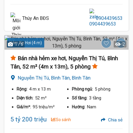
Thúy An BĐS
0904439653
Hẻm Xe Hơi (4 m)
1 / 6
2
Bán nhà hẻm xe hơi, Nguyễn Thị Tú, Bình
Tân, 52 m² (4m x 13m), 5 phòng
Nguyễn Thị Tú, Bình Tân, Bình Tân
4 m
x 13 m
5 phòng
Rộng:
Phòng ngủ:
52 m²
3 tầng
Diện tích:
Số tầng:
95 triệu/m²
Nam
Giá/m²:
Hướng:
5 tỷ 200 triệu
So sánh
Chia sẻ