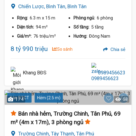
Chiến Lược, Bình Tân, Bình Tân
6.3 m
x 15 m
6 phòng
Rộng:
Phòng ngủ:
94 m²
5 tầng
Diện tích:
Số tầng:
76 triệu/m²
Đông Nam
Giá/m²:
Hướng:
8 tỷ 990 triệu
So sánh
Chia sẻ
Khang BĐS
0989456623
Sàn BTCT
Hẻm (2.5 m)
1 / 4
58
Bán nhà hẻm, Trường Chinh, Tân Phú, 69
m² (4m x 17m), 3 phòng ngủ
Trường Chinh, Tây Thạnh, Tân Phú