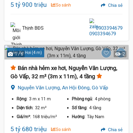
5 tỷ 900 triệu
So sánh
Chia sẻ
Thịnh BĐS
0903394679
Hẻm Xe Hơi (4 m)
1 / 6
2
Bán nhà hẻm xe hơi, Nguyễn Văn Lượng,
Gò Vấp, 32 m² (3m x 11m), 4 tầng
Nguyễn Văn Lượng, An Hội Đông, Gò Vấp
3 m
x 11 m
4 phòng
Rộng:
Phòng ngủ:
32 m²
4 tầng
Diện tích:
Số tầng:
168 triệu/m²
Tây Nam
Giá/m²:
Hướng:
5 tỷ 680 triệu
So sánh
Chia sẻ