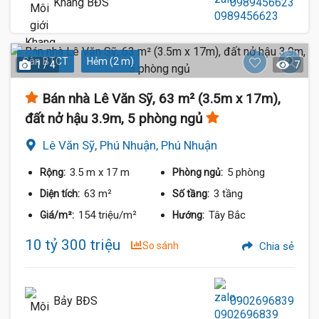
Khang BĐS
0989456623
Sàn BTCT
Hẻm (2 m)
1 / 4
7
Bán nhà Lê Văn Sỹ, 63 m² (3.5m x 17m),
đất nở hậu 3.9m, 5 phòng ngủ
Lê Văn Sỹ, Phú Nhuận, Phú Nhuận
3.5 m
x 17 m
5 phòng
Rộng:
Phòng ngủ:
63 m²
3 tầng
Diện tích:
Số tầng:
154 triệu/m²
Tây Bắc
Giá/m²:
Hướng:
10 tỷ 300 triệu
So sánh
Chia sẻ
Bảy BĐS
0902696839