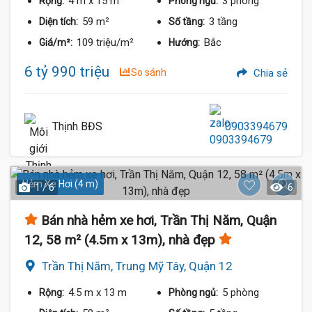
4 m
x 15 m
3 phòng
Rộng:
Phòng ngủ:
59 m²
3 tầng
Diện tích:
Số tầng:
109 triệu/m²
Bắc
Giá/m²:
Hướng:
6 tỷ 990 triệu
So sánh
Chia sẻ
Thịnh BĐS
0903394679
Hẻm Xe Hơi (4 m)
1 / 6
6
Bán nhà hẻm xe hơi, Trần Thị Năm, Quận
12, 58 m² (4.5m x 13m), nhà đẹp
Trần Thị Năm, Trung Mỹ Tây, Quận 12
4.5 m
x 13 m
5 phòng
Rộng:
Phòng ngủ: