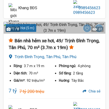
Khang BĐS
0989456623
Hẻm Xe Hơi (5 m)
1 / 8
31
Bán nhà hẻm xe hơi, 49/ Trịnh Đình Trọng,
Tân Phú, 70 m² (3.7m x 19m)
Trịnh Đình Trọng, Tân Phú, Tân Phú
3.7 m
x 19 m
4 phòng
Rộng:
Phòng ngủ:
70 m²
2 tầng
Diện tích:
Số tầng:
92 triệu/m²
Tây Bắc
Giá/m²:
Hướng:
7 tỷ
7 tỷ 200 triệu
Chia sẻ