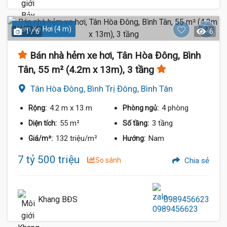
Hẻm Xe Hơi (4 m)
1 / 6
6
Bán nhà hẻm xe hơi, Tân Hòa Đông, Bình
Tân, 55 m² (4.2m x 13m), 3 tầng
Tân Hòa Đông, Bình Trị Đông, Bình Tân
4.2 m
x 13 m
4 phòng
Rộng:
Phòng ngủ:
55 m²
3 tầng
Diện tích:
Số tầng:
132 triệu/m²
Nam
Giá/m²:
Hướng:
7 tỷ 500 triệu
So sánh
Chia sẻ
Khang BĐS
0989456623