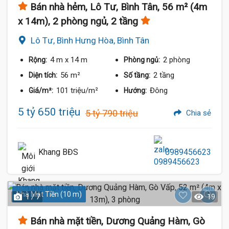
Bán nhà hẻm, Lô Tư, Bình Tân, 56 m² (4m
x 14m), 2 phòng ngủ, 2 tầng
Lô Tư, Bình Hưng Hòa, Bình Tân
4 m
x 14 m
2 phòng
Rộng:
Phòng ngủ:
56 m²
2 tầng
Diện tích:
Số tầng:
101 triệu/m²
Đông
Giá/m²:
Hướng:
5 tỷ 650 triệu
5 tỷ 790 triệu
Chia sẻ
Khang BĐS
0989456623
Nhà Mặt Tiền (10 m)
1 / 7
19
Bán nhà mặt tiền, Dương Quảng Hàm, Gò