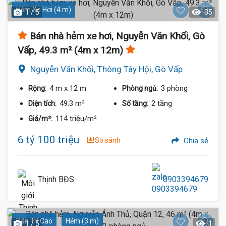
Hẻm Xe Hơi (4 m)
1 / 5
35
Bán nhà hẻm xe hơi, Nguyễn Văn Khối, Gò
Vấp, 49.3 m² (4m x 12m)
Nguyễn Văn Khối, Thông Tây Hội, Gò Vấp
4 m
x 12 m
3 phòng
Rộng:
Phòng ngủ:
49.3 m²
2 tầng
Diện tích:
Số tầng:
114 triệu/m²
Giá/m²:
6 tỷ 100 triệu
So sánh
Chia sẻ
Thịnh BĐS
0903394679
Dân Trí Cao
Hẻm (3 m)
1 / 5
1