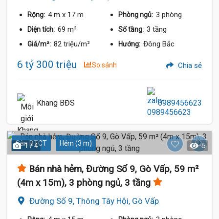
4 m
x 17 m
3 phòng
Rộng:
Phòng ngủ:
69 m²
3 tầng
Diện tích:
Số tầng:
82 triệu/m²
Đông Bắc
Giá/m²:
Hướng:
6 tỷ 300 triệu
So sánh
Chia sẻ
Khang BĐS
0989456623
Sàn BTCT
Hẻm (3 m)
1 / 4
5
Bán nhà hẻm, Đường Số 9, Gò Vấp, 59 m²
(4m x 15m), 3 phòng ngủ, 3 tầng
Đường Số 9, Thông Tây Hội, Gò Vấp