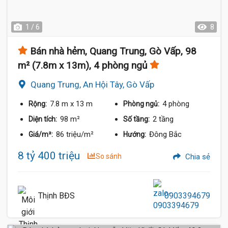
1 / 6
8
Bán nhà hẻm, Quang Trung, Gò Vấp, 98
m² (7.8m x 13m), 4 phòng ngủ
Quang Trung, An Hội Tây, Gò Vấp
7.8 m
x 13 m
4 phòng
Rộng:
Phòng ngủ:
98 m²
2 tầng
Diện tích:
Số tầng:
86 triệu/m²
Đông Bắc
Giá/m²:
Hướng:
8 tỷ 400 triệu
So sánh
Chia sẻ
Thịnh BĐS
0903394679