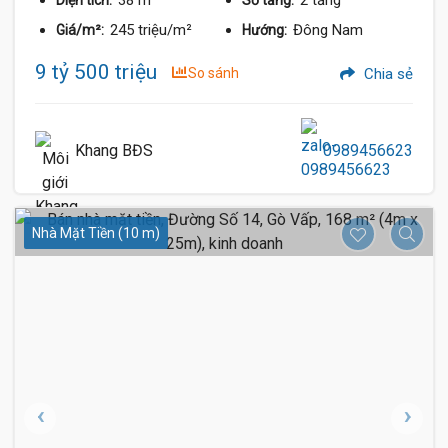
38 m²
2 tầng
Diện tích:
Số tầng:
245 triệu/m²
Đông Nam
Giá/m²:
Hướng:
9 tỷ 500 triệu
So sánh
Chia sẻ
Khang BĐS
0989456623
Nhà Mặt Tiền (10 m)