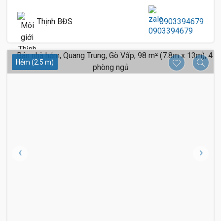
Thịnh BĐS
0903394679
Hẻm (2.5 m)