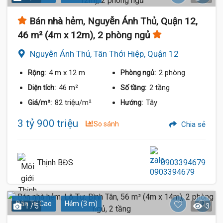
Bán nhà hẻm, Nguyễn Ánh Thủ, Quận 12,
46 m² (4m x 12m), 2 phòng ngủ
Nguyễn Ánh Thủ, Tân Thới Hiệp, Quận 12
4 m
x 12 m
2 phòng
Rộng:
Phòng ngủ:
46 m²
2 tầng
Diện tích:
Số tầng:
82 triệu/m²
Tây
Giá/m²:
Hướng:
3 tỷ 900 triệu
So sánh
Chia sẻ
Thịnh BĐS
0903394679
Dân Trí Cao
Hẻm (3 m)
1 / 5
3