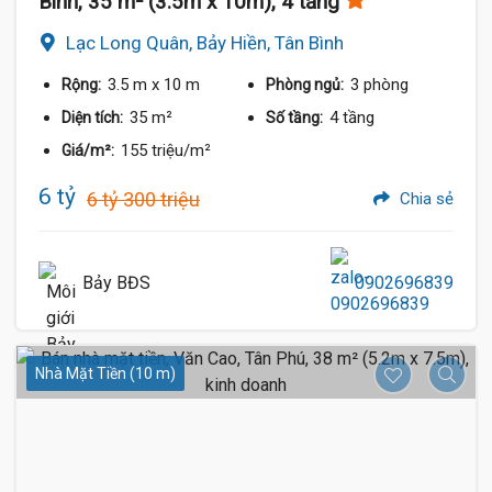
Bình, 35 m² (3.5m x 10m), 4 tầng
Lạc Long Quân, Bảy Hiền, Tân Bình
3.5 m
x 10 m
3 phòng
Rộng:
Phòng ngủ:
35 m²
4 tầng
Diện tích:
Số tầng:
155 triệu/m²
Giá/m²:
6 tỷ
6 tỷ 300 triệu
Chia sẻ
Bảy BĐS
0902696839
Nhà Mặt Tiền (10 m)