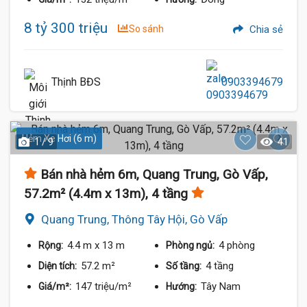
8 tỷ 300 triệu
So sánh
Chia sẻ
Thịnh BĐS
0903394679
Hẻm Xe Hơi (6 m)
1 / 9
41
Bán nhà hẻm 6m, Quang Trung, Gò Vấp,
57.2m² (4.4m x 13m), 4 tầng
Quang Trung, Thông Tây Hội, Gò Vấp
4.4 m
x 13 m
4 phòng
Rộng:
Phòng ngủ:
57.2 m²
4 tầng
Diện tích:
Số tầng:
147 triệu/m²
Tây Nam
Giá/m²:
Hướng: