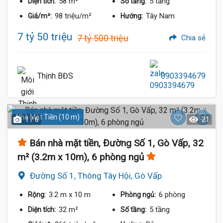
58 m²
5 tầng
Diện tích:
Số tầng:
98 triệu/m²
Tây Nam
Giá/m²:
Hướng:
7 tỷ 50 triệu
7 tỷ 500 triệu
Chia sẻ
Thịnh BĐS
0903394679
Nhà Mặt Tiền (10 m)
1 / 6
21
Bán nhà mặt tiền, Đường Số 1, Gò Vấp, 32
m² (3.2m x 10m), 6 phòng ngủ
Đường Số 1, Thông Tây Hội, Gò Vấp
3.2 m
x 10 m
6 phòng
Rộng:
Phòng ngủ:
32 m²
5 tầng
Diện tích:
Số tầng: