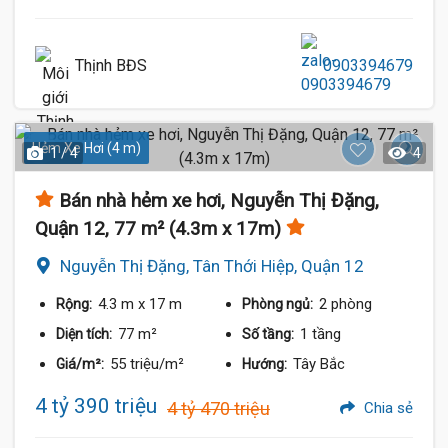
Thịnh BĐS
0903394679
Hẻm Xe Hơi (4 m)
1 / 4
4
Bán nhà hẻm xe hơi, Nguyễn Thị Đặng,
Quận 12, 77 m² (4.3m x 17m)
Nguyễn Thị Đặng, Tân Thới Hiệp, Quận 12
4.3 m
x 17 m
2 phòng
Rộng:
Phòng ngủ:
77 m²
1 tầng
Diện tích:
Số tầng:
55 triệu/m²
Tây Bắc
Giá/m²:
Hướng:
4 tỷ 390 triệu
4 tỷ 470 triệu
Chia sẻ