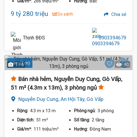
266 triệu/m²
Bắc
Giá/m²:
Hướng:
9 tỷ 280 triệu
So sánh
Chia sẻ
Thịnh BĐS
0903394679
Hẻm (3 m)
1 / 6
10
Bán nhà hẻm, Nguyễn Duy Cung, Gò Vấp,
51 m² (4.3m x 13m), 3 phòng ngủ
Nguyễn Duy Cung, An Hội Tây, Gò Vấp
4.3 m
x 13 m
3 phòng
Rộng:
Phòng ngủ:
51 m²
2 tầng
Diện tích:
Số tầng:
111 triệu/m²
Đông Nam
Giá/m²:
Hướng: