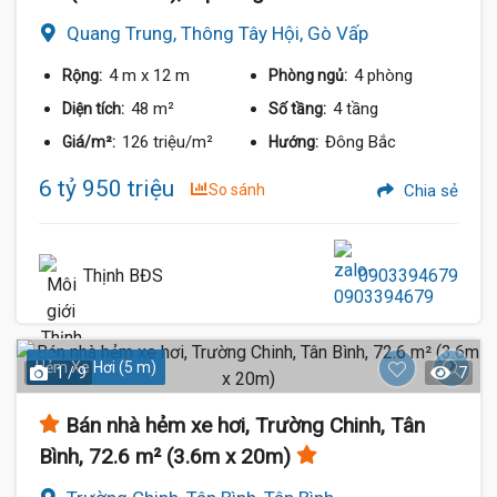
Quang Trung, Thông Tây Hội, Gò Vấp
4 m
x 12 m
4 phòng
Rộng:
Phòng ngủ:
48 m²
4 tầng
Diện tích:
Số tầng:
126 triệu/m²
Đông Bắc
Giá/m²:
Hướng:
6 tỷ 950 triệu
So sánh
Chia sẻ
Thịnh BĐS
0903394679
Hẻm Xe Hơi (5 m)
1 / 9
7
Bán nhà hẻm xe hơi, Trường Chinh, Tân
Bình, 72.6 m² (3.6m x 20m)