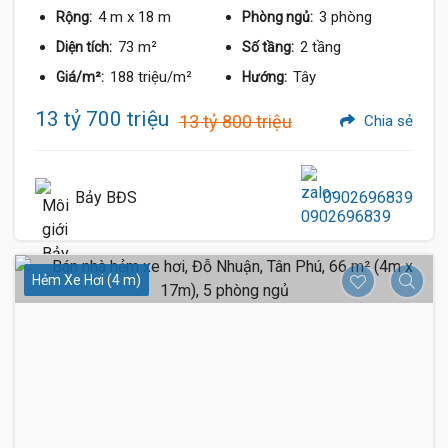
4 m
x 18 m
3 phòng
Rộng:
Phòng ngủ:
73 m²
2 tầng
Diện tích:
Số tầng:
188 triệu/m²
Tây
Giá/m²:
Hướng:
13 tỷ 700 triệu
13 tỷ 800 triệu
Chia sẻ
Bảy BĐS
0902696839
Hẻm Xe Hơi (4 m)