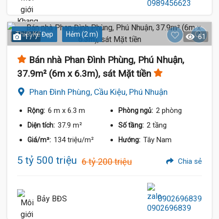
Thiết Kế Đẹp
Hẻm (2 m)
1 / 7
61
Bán nhà Phan Đình Phùng, Phú Nhuận,
37.9m² (6m x 6.3m), sát Mặt tiền
Phan Đình Phùng, Cầu Kiệu, Phú Nhuận
6 m
x 6.3 m
2 phòng
Rộng:
Phòng ngủ:
37.9 m²
2 tầng
Diện tích:
Số tầng:
134 triệu/m²
Tây Nam
Giá/m²:
Hướng:
5 tỷ 500 triệu
6 tỷ 200 triệu
Chia sẻ
Bảy BĐS
0902696839