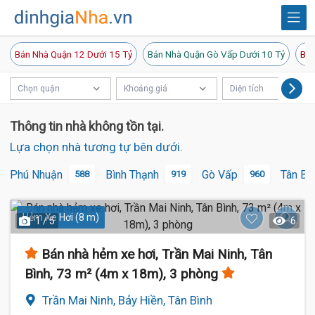
Bán Nhà Quận 12 Dưới 15 Tỷ
Bán Nhà Quận Gò Vấp Dưới 10 Tỷ
Bán
Chọn quận
Khoảng giá
Diện tích
Thông tin nhà không tồn tại.
Lựa chọn nhà tương tự bên dưới.
Phú Nhuận
Bình Thạnh
Gò Vấp
Tân Bì
588
919
960
Hẻm Xe Hơi (8 m)
1 / 5
6
Bán nhà hẻm xe hơi, Trần Mai Ninh, Tân
Bình, 73 m² (4m x 18m), 3 phòng
Trần Mai Ninh, Bảy Hiền, Tân Bình