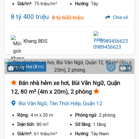
75 triệu/m²
Tây
Giá/m²:
Hướng:
8 tỷ 400 triệu
8 tỷ 600 triệu
Chia sẻ
Khang BĐS
0989456623
Hẻm Xe Hơi (8 m)
1 / 5
4
Bán nhà hẻm xe hơi, Bùi Văn Ngữ, Quận
12, 80 m² (4m x 20m), 2 phòng
Bùi Văn Ngữ, Tân Thới Hiệp, Quận 12
4 m
x 20 m
2 phòng
Rộng:
Phòng ngủ:
80 m²
1 tầng
Diện tích:
Số tầng:
61 triệu/m²
Tây Nam
Giá/m²:
Hướng: