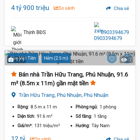
4 tỷ 900 triệu
So sánh
Chia sẻ
Thịnh BĐS
0903394679
Gần Mặt Tiền
Hẻm (2.5 m)
1 / 1
7
Bán nhà Trần Hữu Trang, Phú Nhuận, 91.6
m² (8.5m x 11m) gần mặt tiền
Trần Hữu Trang, Phú Nhuận, Phú Nhuận
8.5 m
x 11 m
1 phòng
Rộng:
Phòng ngủ:
91.6 m²
1 tầng
Diện tích:
Số tầng:
131 triệu/m²
Tây Nam
Giá/m²:
Hướng:
12 tỷ
So sánh
Chia sẻ