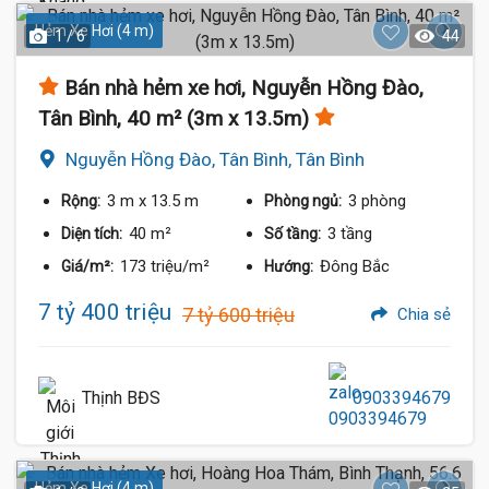
Hẻm Xe Hơi (4 m)
1 / 6
44
Bán nhà hẻm xe hơi, Nguyễn Hồng Đào,
Tân Bình, 40 m² (3m x 13.5m)
Nguyễn Hồng Đào, Tân Bình, Tân Bình
3 m
x 13.5 m
3 phòng
Rộng:
Phòng ngủ:
40 m²
3 tầng
Diện tích:
Số tầng:
173 triệu/m²
Đông Bắc
Giá/m²:
Hướng:
7 tỷ 400 triệu
7 tỷ 600 triệu
Chia sẻ
Thịnh BĐS
0903394679
Hẻm Xe Hơi (4 m)