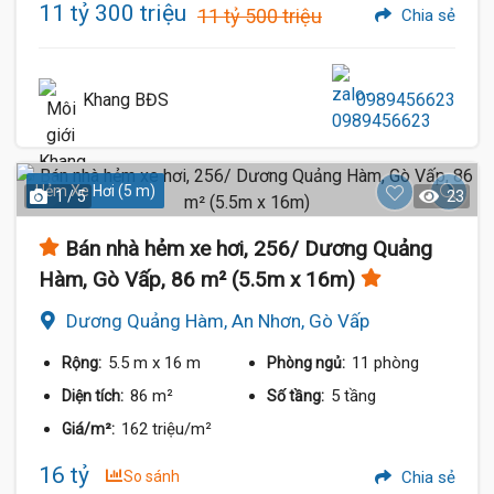
11 tỷ 300 triệu
11 tỷ 500 triệu
Chia sẻ
Khang BĐS
0989456623
Hẻm Xe Hơi (5 m)
1 / 5
23
Bán nhà hẻm xe hơi, 256/ Dương Quảng
Hàm, Gò Vấp, 86 m² (5.5m x 16m)
Dương Quảng Hàm, An Nhơn, Gò Vấp
5.5 m
x 16 m
11 phòng
Rộng:
Phòng ngủ:
86 m²
5 tầng
Diện tích:
Số tầng:
162 triệu/m²
Giá/m²:
16 tỷ
So sánh
Chia sẻ