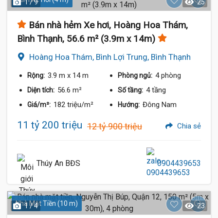
1 / 9
25
Bán nhà hẻm Xe hơi, Hoàng Hoa Thám,
Bình Thạnh, 56.6 m² (3.9m x 14m)
Hoàng Hoa Thám, Bình Lợi Trung, Bình Thạnh
3.9 m
x 14 m
4 phòng
Rộng:
Phòng ngủ:
56.6 m²
4 tầng
Diện tích:
Số tầng:
182 triệu/m²
Đông Nam
Giá/m²:
Hướng:
11 tỷ 200 triệu
12 tỷ 900 triệu
Chia sẻ
Thúy An BĐS
0904439653
Nhà Mặt Tiền (10 m)
1 / 4
23