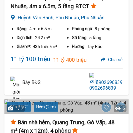
Nhuận, 4m x 6.5m, 5 tầng BTCT
Huỳnh Văn Bánh, Phú Nhuận, Phú Nhuận
4 m
x 6.5 m
8 phòng
Rộng:
Phòng ngủ:
24.2 m²
5 tầng
Diện tích:
Số tầng:
435 triệu/m²
Tây Bắc
Giá/m²:
Hướng:
11 tỷ 100 triệu
11 tỷ 400 triệu
Chia sẻ
Bảy BĐS
0902696839
Sàn BTCT
Hẻm (2 m)
1 / 7
5
Bán nhà hẻm, Quang Trung, Gò Vấp, 48
m² (4m x 12m), 4 phòng