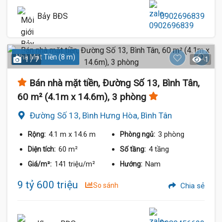
Bảy BĐS
0902696839
Nhà Mặt Tiền (8 m)
1 / 7
1
Bán nhà mặt tiền, Đường Số 13, Bình Tân,
60 m² (4.1m x 14.6m), 3 phòng
Đường Số 13, Bình Hưng Hòa, Bình Tân
4.1 m
x 14.6 m
3 phòng
Rộng:
Phòng ngủ:
60 m²
4 tầng
Diện tích:
Số tầng:
141 triệu/m²
Nam
Giá/m²:
Hướng:
9 tỷ 600 triệu
So sánh
Chia sẻ