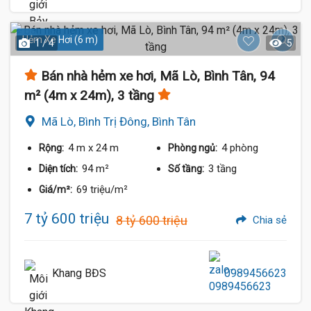
Hẻm Xe Hơi (6 m)
1 / 4
5
Bán nhà hẻm xe hơi, Mã Lò, Bình Tân, 94
m² (4m x 24m), 3 tầng
Mã Lò, Bình Trị Đông, Bình Tân
4 m
x 24 m
4 phòng
Rộng:
Phòng ngủ:
94 m²
3 tầng
Diện tích:
Số tầng:
69 triệu/m²
Giá/m²:
7 tỷ 600 triệu
8 tỷ 600 triệu
Chia sẻ
Khang BĐS
0989456623