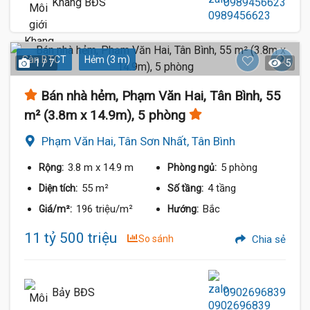
Khang BĐS
0989456623
Sàn BTCT
Hẻm (3 m)
1 / 7
5
Bán nhà hẻm, Phạm Văn Hai, Tân Bình, 55
m² (3.8m x 14.9m), 5 phòng
Phạm Văn Hai, Tân Sơn Nhất, Tân Bình
3.8 m
x 14.9 m
5 phòng
Rộng:
Phòng ngủ:
55 m²
4 tầng
Diện tích:
Số tầng:
196 triệu/m²
Bắc
Giá/m²:
Hướng:
11 tỷ 500 triệu
So sánh
Chia sẻ
Bảy BĐS
0902696839