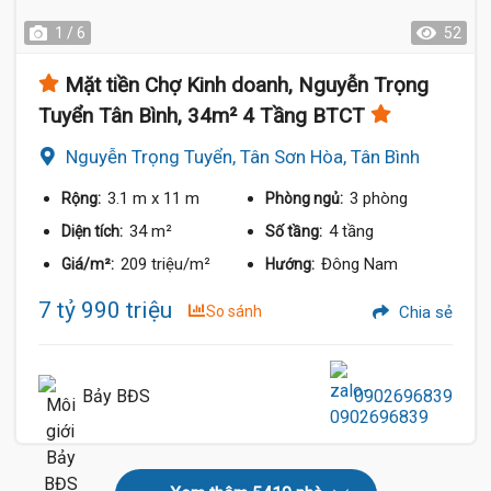
1 / 6
52
Mặt tiền Chợ Kinh doanh, Nguyễn Trọng
Tuyển Tân Bình, 34m² 4 Tầng BTCT
Nguyễn Trọng Tuyển, Tân Sơn Hòa, Tân Bình
3.1 m
x 11 m
3 phòng
Rộng:
Phòng ngủ:
34 m²
4 tầng
Diện tích:
Số tầng:
209 triệu/m²
Đông Nam
Giá/m²:
Hướng:
7 tỷ 990 triệu
So sánh
Chia sẻ
Bảy BĐS
0902696839