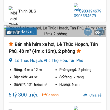
Thịnh BĐS
0903394679
Hẻm Xe Hơi (6 m)
1 / 3
5
Bán nhà hẻm xe hơi, Lê Thúc Hoạch, Tân
Phú, 48 m² (4m x 12m), 2 phòng
Lê Thúc Hoạch, Phú Thọ Hòa, Tân Phú
4 m
x 12 m
2 phòng
Rộng:
Phòng ngủ:
48 m²
2 tầng
Diện tích:
Số tầng:
131 triệu/m²
Nam
Giá/m²:
Hướng:
6 tỷ 300 triệu
So sánh
Chia sẻ