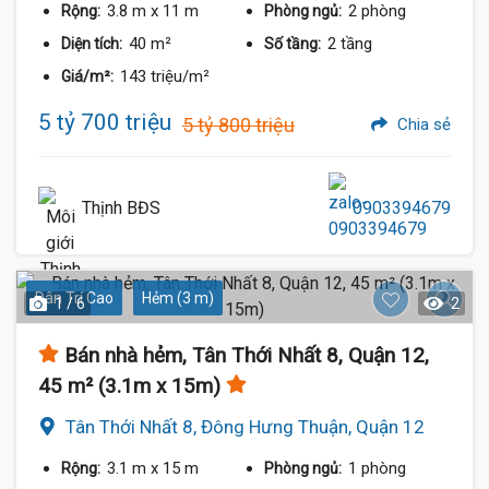
3.8 m
x 11 m
2 phòng
Rộng:
Phòng ngủ:
40 m²
2 tầng
Diện tích:
Số tầng:
143 triệu/m²
Giá/m²:
5 tỷ 700 triệu
5 tỷ 800 triệu
Chia sẻ
Thịnh BĐS
0903394679
Dân Trí Cao
Hẻm (3 m)
1 / 6
2
Bán nhà hẻm, Tân Thới Nhất 8, Quận 12,
45 m² (3.1m x 15m)
Tân Thới Nhất 8, Đông Hưng Thuận, Quận 12
3.1 m
x 15 m
1 phòng
Rộng:
Phòng ngủ: