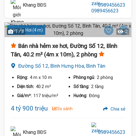
Khang BĐS
0989456623
Hẻm Xe Hơi (4 m)
1 / 3
2
Bán nhà hẻm xe hơi, Đường Số 12, Bình
Tân, 40.2 m² (4m x 10m), 2 phòng
Đường Số 12, Bình Hưng Hòa, Bình Tân
4 m
x 10 m
2 phòng
Rộng:
Phòng ngủ:
40.2 m²
2 tầng
Diện tích:
Số tầng:
117 triệu/m²
Đông
Giá/m²:
Hướng:
4 tỷ 900 triệu
So sánh
Chia sẻ
Khang BĐS
0989456623