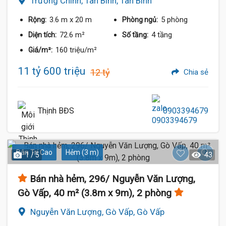
Trường Chinh, Tân Bình, Tân Bình
3.6 m
x 20 m
5 phòng
Rộng:
Phòng ngủ:
72.6 m²
4 tầng
Diện tích:
Số tầng:
160 triệu/m²
Giá/m²:
11 tỷ 600 triệu
12 tỷ
Chia sẻ
Thịnh BĐS
0903394679
Dân Trí Cao
Hẻm (3 m)
1 / 5
43
Bán nhà hẻm, 296/ Nguyễn Văn Lượng,
Gò Vấp, 40 m² (3.8m x 9m), 2 phòng
Nguyễn Văn Lượng, Gò Vấp, Gò Vấp