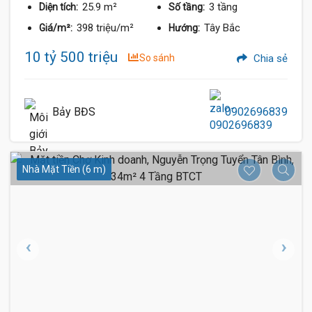
25.9 m²
3 tầng
Diện tích:
Số tầng:
398 triệu/m²
Tây Bắc
Giá/m²:
Hướng:
10 tỷ 500 triệu
So sánh
Chia sẻ
Bảy BĐS
0902696839
Nhà Mặt Tiền (6 m)