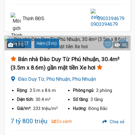
Thịnh BĐS
0903394679
Sàn BTCT
Hẻm (3 m)
1 / 5
55
Bán nhà Đào Duy Từ Phú Nhuận, 30.4m²
(3.5m x 8.6m) gần mặt tiền Xe hơi
Đào Duy Từ, Phú Nhuận, Phú Nhuận
3.5 m
x 8.6 m
2 phòng
Rộng:
Phòng ngủ:
30.4 m²
3 tầng
Diện tích:
Số tầng:
233 triệu/m²
Đông Bắc
Giá/m²:
Hướng:
7 tỷ 800 triệu
So sánh
Chia sẻ