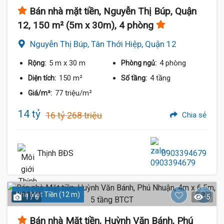
Bán nhà mặt tiền, Nguyễn Thị Búp, Quận
12, 150 m² (5m x 30m), 4 phòng
Nguyễn Thị Búp, Tân Thới Hiệp, Quận 12
5 m
x 30 m
4 phòng
Rộng:
Phòng ngủ:
150 m²
4 tầng
Diện tích:
Số tầng:
77 triệu/m²
Giá/m²:
14 tỷ
16 tỷ 268 triệu
Chia sẻ
Thịnh BĐS
0903394679
Nhà Mặt Tiền (12 m)
1 / 6
5
Bán nhà Mặt tiền, Huỳnh Văn Bánh, Phú