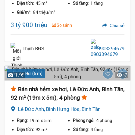
45 m²
1 tầng
Diện tích:
Số tầng:
84 triệu/m²
Giá/m²:
3 tỷ 900 triệu
So sánh
Chia sẻ
Thịnh BĐS
0903394679
Hẻm Xe Hơi (6 m)
1 / 6
7
Bán nhà hẻm xe hơi, Lê Đức Anh, Bình Tân,
92 m² (19m x 5m), 4 phòng
Lê Đức Anh, Bình Hưng Hòa, Bình Tân
19 m
x 5 m
4 phòng
Rộng:
Phòng ngủ:
92 m²
4 tầng
Diện tích:
Số tầng: