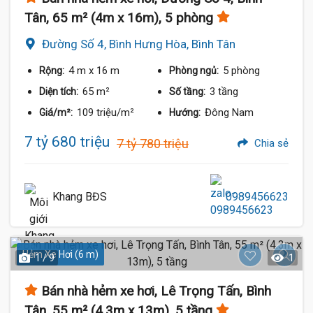
Tân, 65 m² (4m x 16m), 5 phòng
Đường Số 4, Bình Hưng Hòa, Bình Tân
4 m
x 16 m
5 phòng
Rộng:
Phòng ngủ:
65 m²
3 tầng
Diện tích:
Số tầng:
109 triệu/m²
Đông Nam
Giá/m²:
Hướng:
7 tỷ 680 triệu
7 tỷ 780 triệu
Chia sẻ
Khang BĐS
0989456623
Hẻm Xe Hơi (6 m)
1 / 9
1
Bán nhà hẻm xe hơi, Lê Trọng Tấn, Bình
Tân, 55 m² (4.3m x 13m), 5 tầng