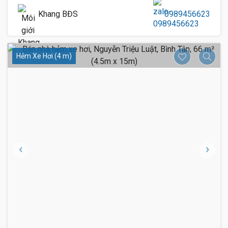
Khang BĐS
0989456623
Hẻm Xe Hơi (4 m)