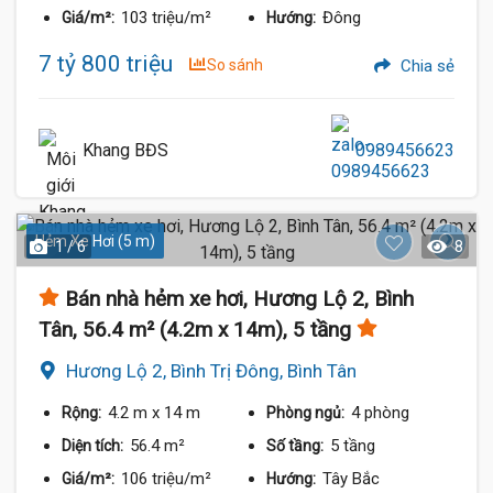
103 triệu/m²
Đông
Giá/m²:
Hướng:
7 tỷ 800 triệu
So sánh
Chia sẻ
Khang BĐS
0989456623
Hẻm Xe Hơi (5 m)
1 / 6
8
Bán nhà hẻm xe hơi, Hương Lộ 2, Bình
Tân, 56.4 m² (4.2m x 14m), 5 tầng
Hương Lộ 2, Bình Trị Đông, Bình Tân
4.2 m
x 14 m
4 phòng
Rộng:
Phòng ngủ:
56.4 m²
5 tầng
Diện tích:
Số tầng:
106 triệu/m²
Tây Bắc
Giá/m²:
Hướng: