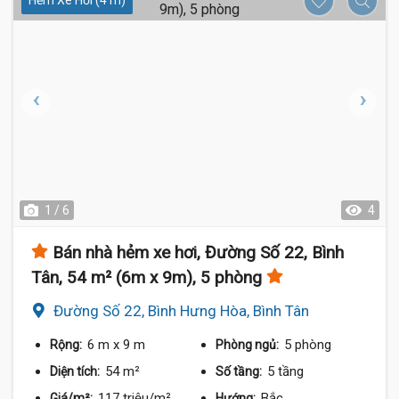
Hẻm Xe Hơi (4 m)
1 / 6
4
Bán nhà hẻm xe hơi, Đường Số 22, Bình
Tân, 54 m² (6m x 9m), 5 phòng
Đường Số 22, Bình Hưng Hòa, Bình Tân
6 m
x 9 m
5 phòng
Rộng:
Phòng ngủ:
54 m²
5 tầng
Diện tích:
Số tầng:
117 triệu/m²
Bắc
Giá/m²:
Hướng: