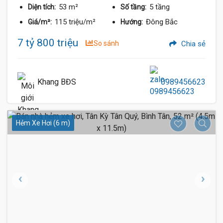
53 m²
5 tầng
Diện tích:
Số tầng:
115 triệu/m²
Đông Bắc
Giá/m²:
Hướng:
7 tỷ 800 triệu
So sánh
Chia sẻ
Khang BĐS
0989456623
Hẻm Xe Hơi (6 m)