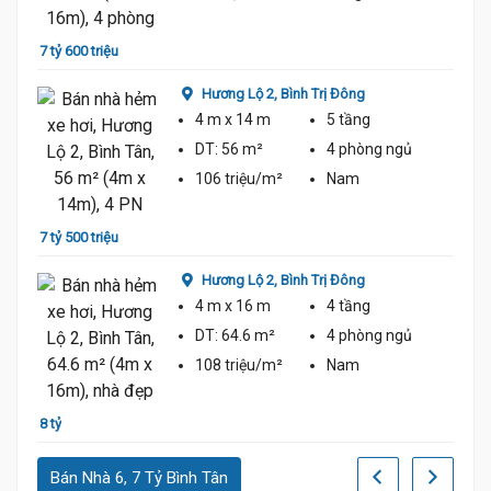
7 tỷ 600 triệu
7 tỷ 3
Hương Lộ 2,
Bình Trị Đông
4 m
x 14 m
5 tầng
DT:
56 m²
4 phòng
ngủ
106 triệu/m²
Nam
7 tỷ 500 triệu
8 tỷ 1
Hương Lộ 2,
Bình Trị Đông
4 m
x 16 m
4 tầng
DT:
64.6 m²
4 phòng
ngủ
108 triệu/m²
Nam
8 tỷ
8 tỷ 2
Bán Nhà 6, 7 Tỷ Bình Tân