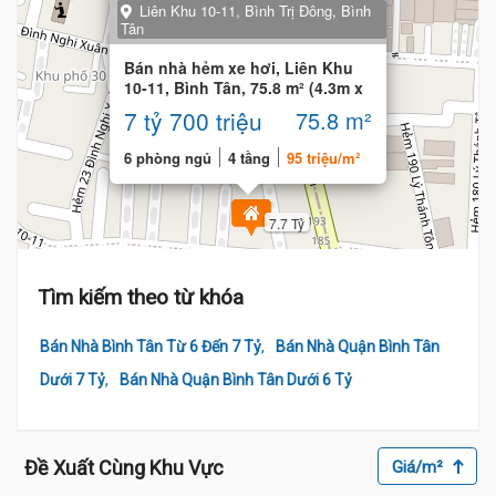
Liên Khu 10-11, Bình Trị Đông, Bình
Tân
Bán nhà hẻm xe hơi, Liên Khu
10-11, Bình Tân, 75.8 m² (4.3m x
18m)
7 tỷ 700 triệu
75.8 m²
6 phòng ngủ
4 tầng
95 triệu/m²
7.7 Tỷ
Tìm kiếm theo từ khóa
,
Bán Nhà Bình Tân Từ 6 Đến 7 Tỷ
Bán Nhà Quận Bình Tân
,
Dưới 7 Tỷ
Bán Nhà Quận Bình Tân Dưới 6 Tỷ
Đề Xuất Cùng Khu Vực
Giá/m²