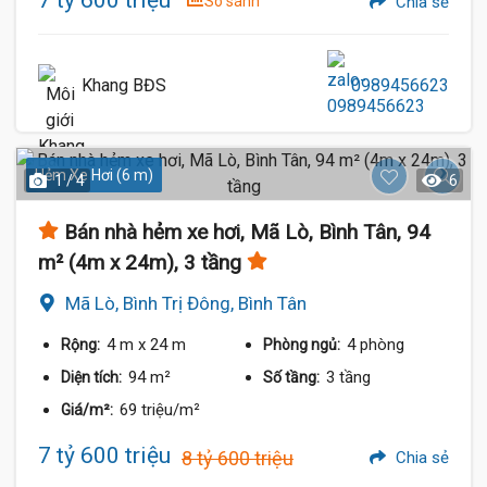
7 tỷ 600 triệu
So sánh
Chia sẻ
Khang BĐS
0989456623
Hẻm Xe Hơi (6 m)
1 / 4
6
Bán nhà hẻm xe hơi, Mã Lò, Bình Tân, 94
m² (4m x 24m), 3 tầng
Mã Lò, Bình Trị Đông, Bình Tân
4 m
x 24 m
4 phòng
Rộng:
Phòng ngủ:
94 m²
3 tầng
Diện tích:
Số tầng:
69 triệu/m²
Giá/m²:
7 tỷ 600 triệu
8 tỷ 600 triệu
Chia sẻ