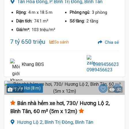
Tân Hòa Đông, P. Bình Trị Đông, Bình Tân
4 m
x 18.5 m
3 phòng
Rộng:
Phòng ngủ:
74.1 m²
2 tầng
Diện tích:
Số tầng:
103 triệu/m²
Giá/m²:
7 tỷ 650 triệu
So sánh
Chia sẻ
Khang BĐS
0989456623
Hẻm Xe Hơi (8 m)
1 / 7
30
Bán nhà hẻm xe hơi, 730/ Hương Lộ 2,
Bình Tân, 60 m² (5m x 12m)
Hương Lộ 2, Bình Trị Đông, Bình Tân