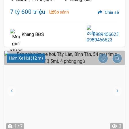
7 tỷ 600 triệu
So sánh
Chia sẻ
Khang BĐS
0989456623
Hẻm Xe Hơi (12 m)
1 / 7
3