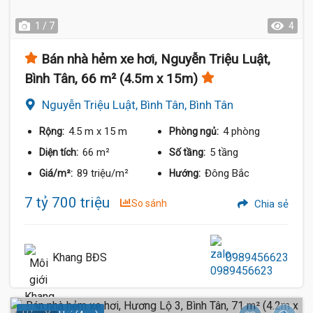
1 / 7
4
Bán nhà hẻm xe hơi, Nguyễn Triệu Luật,
Bình Tân, 66 m² (4.5m x 15m)
Nguyễn Triệu Luật, Bình Tân, Bình Tân
4.5 m
x 15 m
4 phòng
Rộng:
Phòng ngủ:
66 m²
5 tầng
Diện tích:
Số tầng:
89 triệu/m²
Đông Bắc
Giá/m²:
Hướng:
7 tỷ 700 triệu
So sánh
Chia sẻ
Khang BĐS
0989456623