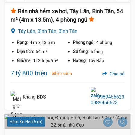
Bán nhà hẻm xe hơi, Tây Lân, Bình Tân, 54
m² (4m x 13.5m), 4 phòng ngủ
Tây Lân, Bình Tân, Bình Tân
4 m
x 13.5 m
4 phòng
Rộng:
Phòng ngủ:
54 m²
5 tầng
Diện tích:
Số tầng:
112 triệu/m²
Tây Bắc
Giá/m²:
Hướng:
7 tỷ 800 triệu
So sánh
Chia sẻ
Khang BĐS
0989456623
Hẻm Xe Hơi (6 m)