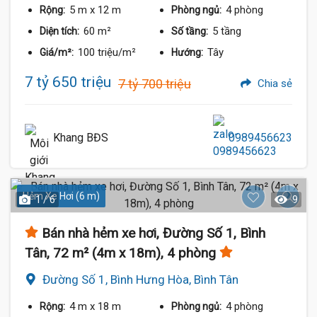
5 m
x 12 m
4 phòng
Rộng:
Phòng ngủ:
60 m²
5 tầng
Diện tích:
Số tầng:
100 triệu/m²
Tây
Giá/m²:
Hướng:
7 tỷ 650 triệu
7 tỷ 700 triệu
Chia sẻ
Khang BĐS
0989456623
Hẻm Xe Hơi (6 m)
1 / 6
9
Bán nhà hẻm xe hơi, Đường Số 1, Bình
Tân, 72 m² (4m x 18m), 4 phòng
Đường Số 1, Bình Hưng Hòa, Bình Tân
4 m
x 18 m
4 phòng
Rộng:
Phòng ngủ: