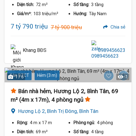
72 m²
3 tầng
Diện tích:
Số tầng:
103 triệu/m²
Tây Nam
Giá/m²:
Hướng:
7 tỷ 790 triệu
7 tỷ 900 triệu
Chia sẻ
Khang BĐS
0989456623
Sàn BTCT
Hẻm (3 m)
1 / 6
1
Bán nhà hẻm, Hương Lộ 2, Bình Tân, 69
m² (4m x 17m), 4 phòng ngủ
Hương Lộ 2, Bình Trị Đông, Bình Tân
4 m
x 17 m
4 phòng
Rộng:
Phòng ngủ:
69 m²
4 tầng
Diện tích:
Số tầng: