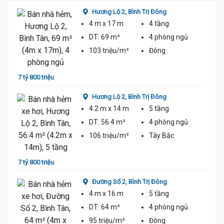
Hương Lộ 2,
Bình Trị Đông
4 m
x 17 m
4 tầng
DT:
69 m²
4 phòng
ngủ
103 triệu/m²
Đông
7 tỷ 800 triệu
8 tỷ 5
Hương Lộ 2,
Bình Trị Đông
4.2 m
x 14 m
5 tầng
DT:
56.4 m²
4 phòng
ngủ
7.65 Tỷ
106 triệu/m²
Tây Bắc
7 tỷ 800 triệu
7 tỷ 3
Đường Số 2,
Bình Trị Đông
4 m
x 16 m
5 tầng
DT:
64 m²
4 phòng
ngủ
95 triệu/m²
Đông