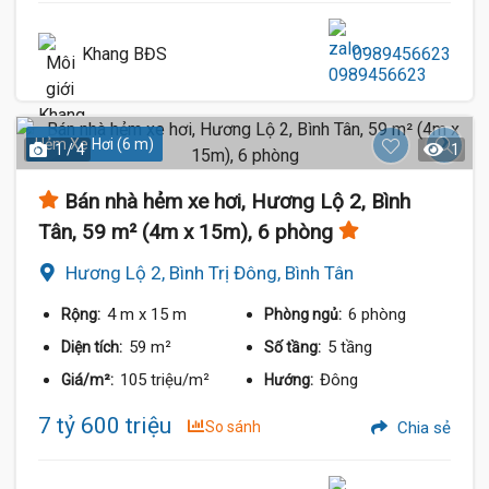
Khang BĐS
0989456623
Hẻm Xe Hơi (6 m)
1 / 4
1
Bán nhà hẻm xe hơi, Hương Lộ 2, Bình
Tân, 59 m² (4m x 15m), 6 phòng
Hương Lộ 2, Bình Trị Đông, Bình Tân
4 m
x 15 m
6 phòng
Rộng:
Phòng ngủ:
59 m²
5 tầng
Diện tích:
Số tầng:
105 triệu/m²
Đông
Giá/m²:
Hướng:
7 tỷ 600 triệu
So sánh
Chia sẻ