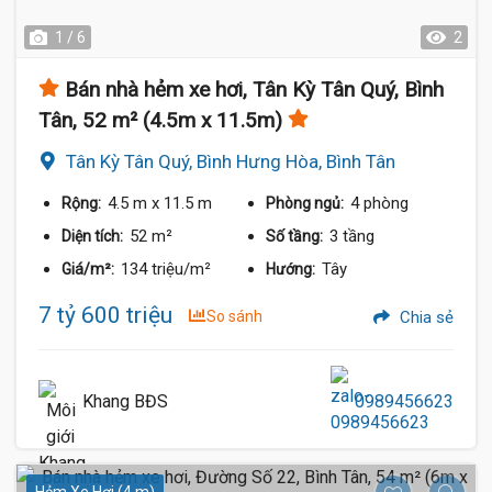
1 / 6
2
Bán nhà hẻm xe hơi, Tân Kỳ Tân Quý, Bình
Tân, 52 m² (4.5m x 11.5m)
Tân Kỳ Tân Quý, Bình Hưng Hòa, Bình Tân
4.5 m
x 11.5 m
4 phòng
Rộng:
Phòng ngủ:
52 m²
3 tầng
Diện tích:
Số tầng:
134 triệu/m²
Tây
Giá/m²:
Hướng:
7 tỷ 600 triệu
So sánh
Chia sẻ
Khang BĐS
0989456623