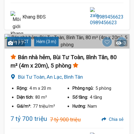
Khang BĐS
0989456623
Sàn BTCT
Hẻm (3 m)
1 / 7
3
Bán nhà hẻm, Bùi Tư Toàn, Bình Tân, 80
m² (4m x 20m), 5 phòng
Bùi Tư Toàn, An Lạc, Bình Tân
4 m
x 20 m
5 phòng
Rộng:
Phòng ngủ:
80 m²
4 tầng
Diện tích:
Số tầng:
77 triệu/m²
Nam
Giá/m²:
Hướng:
7 tỷ 700 triệu
7 tỷ 900 triệu
Chia sẻ