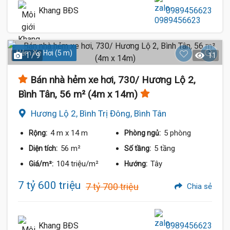
Khang BĐS
0989456623
Hẻm Xe Hơi (5 m)
1 / 9
11
Bán nhà hẻm xe hơi, 730/ Hương Lộ 2,
Bình Tân, 56 m² (4m x 14m)
Hương Lộ 2, Bình Trị Đông, Bình Tân
4 m
x 14 m
5 phòng
Rộng:
Phòng ngủ:
56 m²
5 tầng
Diện tích:
Số tầng:
104 triệu/m²
Tây
Giá/m²:
Hướng:
7 tỷ 600 triệu
7 tỷ 700 triệu
Chia sẻ
Khang BĐS
0989456623