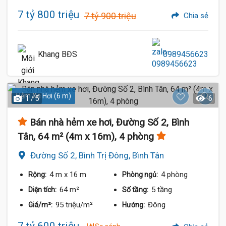
7 tỷ 800 triệu
7 tỷ 900 triệu
Chia sẻ
Khang BĐS
0989456623
Hẻm Xe Hơi (6 m)
1 / 5
6
Bán nhà hẻm xe hơi, Đường Số 2, Bình
Tân, 64 m² (4m x 16m), 4 phòng
Đường Số 2, Bình Trị Đông, Bình Tân
4 m
x 16 m
4 phòng
Rộng:
Phòng ngủ:
64 m²
5 tầng
Diện tích:
Số tầng:
95 triệu/m²
Đông
Giá/m²:
Hướng: