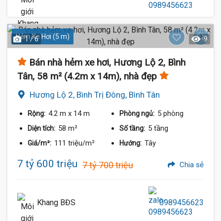
Hẻm Xe Hơi (5 m)
1 / 6
9
Bán nhà hẻm xe hơi, Hương Lộ 2, Bình
Tân, 58 m² (4.2m x 14m), nhà đẹp
Hương Lộ 2, Bình Trị Đông, Bình Tân
4.2 m
x 14 m
5 phòng
Rộng:
Phòng ngủ:
58 m²
5 tầng
Diện tích:
Số tầng:
111 triệu/m²
Tây
Giá/m²:
Hướng:
7 tỷ 600 triệu
7 tỷ 700 triệu
Chia sẻ
Khang BĐS
0989456623