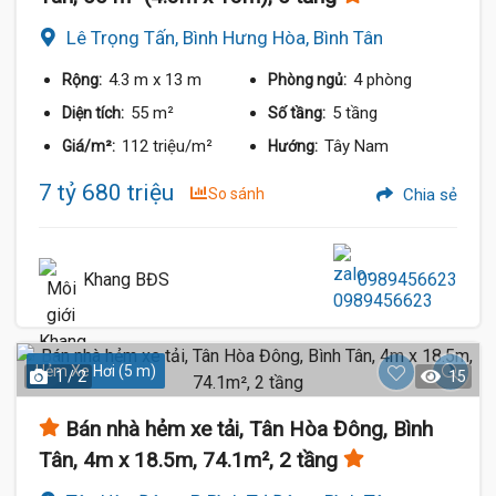
Lê Trọng Tấn, Bình Hưng Hòa, Bình Tân
4.3 m
x 13 m
4 phòng
Rộng:
Phòng ngủ:
55 m²
5 tầng
Diện tích:
Số tầng:
112 triệu/m²
Tây Nam
Giá/m²:
Hướng:
7 tỷ 680 triệu
So sánh
Chia sẻ
Khang BĐS
0989456623
Hẻm Xe Hơi (5 m)
1 / 2
15
Bán nhà hẻm xe tải, Tân Hòa Đông, Bình
Tân, 4m x 18.5m, 74.1m², 2 tầng