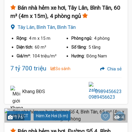
Bán nhà hẻm xe hơi, Tây Lân, Bình Tân, 60
m² (4m x 15m), 4 phòng ngủ
Tây Lân, Bình Tân, Bình Tân
4 m
x 15 m
4 phòng
Rộng:
Phòng ngủ:
60 m²
5 tầng
Diện tích:
Số tầng:
104 triệu/m²
Đông Nam
Giá/m²:
Hướng:
7 tỷ 700 triệu
So sánh
Chia sẻ
Khang BĐS
0989456623
Sàn BTCT
Hẻm Xe Hơi (6 m)
1 / 6
4
Bán nhà hẻm xe hơi, Đường Số 4, Bình