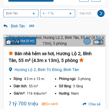
Bình Tân
6 – 7 Tỷ
Diện tích
Bình Tân
265
Hẻm Xe Hơi (6 m)
1 / 4
4
Bán nhà hẻm xe hơi, Hương Lộ 2, Bình
Tân, 55 m² (4.3m x 13m), 5 phòng
Hương Lộ 2, Bình Trị Đông, Bình Tân
4.3 m
x 13 m
5 phòng
Rộng:
Phòng ngủ:
55 m²
5 tầng
Diện tích:
Số tầng:
116 triệu/m²
Nam
Giá/m²:
Hướng:
7 tỷ 700 triệu
So sánh
Chia sẻ