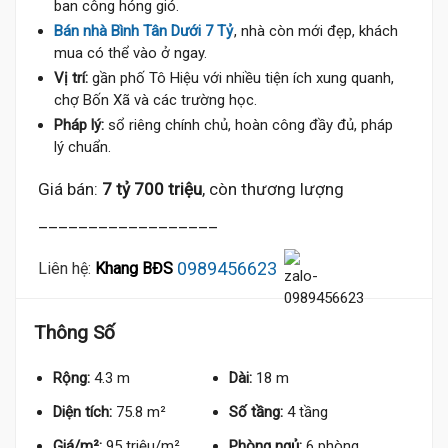
ban công hóng gió.
Bán nhà Bình Tân Dưới 7 Tỷ
, nhà còn mới đẹp, khách
mua có thể vào ở ngay.
Vị trí:
gần phố Tô Hiệu với nhiều tiện ích xung quanh,
chợ Bốn Xã và các trường học.
Pháp lý:
sổ riêng chính chủ, hoàn công đầy đủ, pháp
lý chuẩn.
Giá bán:
7 tỷ 700 triệu
, còn thương lượng
__________________
0989456623
Liên hệ:
Khang BĐS
Thông Số
Rộng:
4.3 m
Dài:
18 m
Diện tích:
75.8 m²
Số tầng:
4 tầng
Giá/m²:
95 triệu/m²
Phòng ngủ:
6 phòng