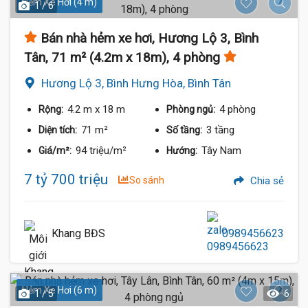
Hẻm Xe Hơi (4 m)
1 / 6
Bán nhà hẻm xe hơi, Hương Lộ 3, Bình
Tân, 71 m² (4.2m x 18m), 4 phòng
Hương Lộ 3, Bình Hưng Hòa, Bình Tân
4.2 m
x 18 m
4 phòng
Rộng:
Phòng ngủ:
71 m²
3 tầng
Diện tích:
Số tầng:
94 triệu/m²
Tây Nam
Giá/m²:
Hướng:
7 tỷ 700 triệu
So sánh
Chia sẻ
Khang BĐS
0989456623
Hẻm Xe Hơi (6 m)
1 / 5
6