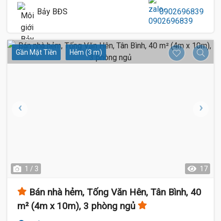
Bảy BĐS
0902696839
Gần Mặt Tiền
Hẻm (3 m)
1 / 3
17
Bán nhà hẻm, Tống Văn Hên, Tân Bình, 40
m² (4m x 10m), 3 phòng ngủ