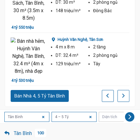
DT:
30 m²
2 phòng
ngủ
148 triệu/m²
Đông Bắc
4 tỷ 550 triệu
4 tỷ 8
Huỳnh Văn Nghệ,
Tân Sơn
4 m
x 8 m
2 tầng
DT:
32.4 m²
2 phòng
ngủ
129 triệu/m²
Tây
4 tỷ 530 triệu
4 tỷ 8
Bán Nhà 4, 5 Tỷ Tân Bình
Tân Bình
4 – 5 Tỷ
Diện tích
Tân Bình
100