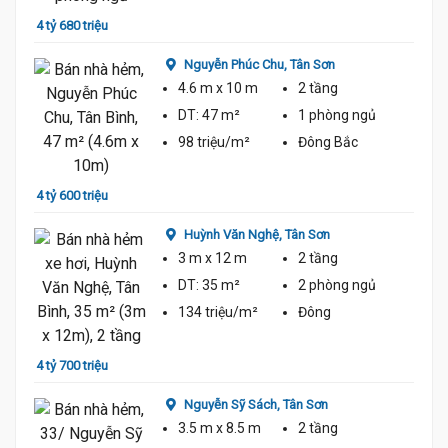
4 tỷ 680 triệu
4 tỷ 5
Nguyễn Phúc Chu,
Tân Sơn
4.6 m
x 10 m
2 tầng
DT:
47 m²
1 phòng
ngủ
98 triệu/m²
Đông Bắc
4 tỷ 600 triệu
4 tỷ 8
Huỳnh Văn Nghệ,
Tân Sơn
3 m
x 12 m
2 tầng
DT:
35 m²
2 phòng
ngủ
134 triệu/m²
Đông
4 tỷ 700 triệu
4 tỷ 4
Nguyễn Sỹ Sách,
Tân Sơn
3.5 m
x 8.5 m
2 tầng