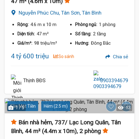
47 m² (4.6m x 10m)
Nguyễn Phúc Chu, Tân Sơn, Tân Bình
4.6 m
x 10 m
1 phòng
Rộng:
Phòng ngủ:
47 m²
2 tầng
Diện tích:
Số tầng:
98 triệu/m²
Đông Bắc
Giá/m²:
Hướng:
4 tỷ 600 triệu
So sánh
Chia sẻ
Thịnh BĐS
0903394679
Gần Mặt Tiền
Hẻm (2.5 m)
1 / 5
13
Bán nhà hẻm, 737/ Lạc Long Quân, Tân
Bình, 44 m² (4.4m x 10m), 2 phòng