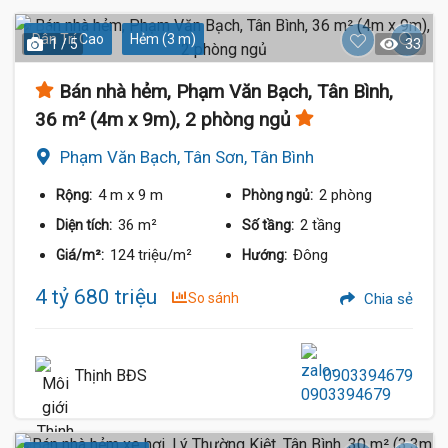
Dân Trí Cao
Hẻm (3 m)
1 / 5
33
Bán nhà hẻm, Phạm Văn Bạch, Tân Bình,
36 m² (4m x 9m), 2 phòng ngủ
Phạm Văn Bạch, Tân Sơn, Tân Bình
4 m
x 9 m
2 phòng
Rộng:
Phòng ngủ:
36 m²
2 tầng
Diện tích:
Số tầng:
124 triệu/m²
Đông
Giá/m²:
Hướng:
4 tỷ 680 triệu
So sánh
Chia sẻ
Thịnh BĐS
0903394679