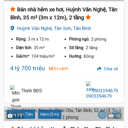
Bán nhà hẻm xe hơi, Huỳnh Văn Nghệ, Tân
Bình, 35 m² (3m x 12m), 2 tầng
Huỳnh Văn Nghệ, Tân Sơn, Tân Bình
3 m
x 12 m
2 phòng
Rộng:
Phòng ngủ:
35 m²
2 tầng
Diện tích:
Số tầng:
134 triệu/m²
Đông
Giá/m²:
Hướng:
4 tỷ 700 triệu
So sánh
Chia sẻ
Thịnh BĐS
0903394679
Gần Mặt Tiền
Hẻm (3 m)
1 / 2
12