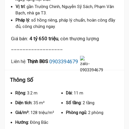
Vị trí:
gần Trường Chinh, Nguyễn Sỹ Sách, Phạm Văn
Bạch, nhà ga T3.
Pháp lý:
sổ hồng riêng, pháp lý chuẩn, hoàn công đầy
đủ, công chứng ngay.
Giá bán:
4 tỷ 650 triệu
, còn thương lượng
__________________
0903394679
Liên hệ:
Thịnh BĐS
Thông Số
Rộng:
3.2 m
Dài:
11 m
Diện tích:
35 m²
Số tầng:
2 tầng
Giá/m²:
128 triệu/m²
Phòng ngủ:
2 phòng
Hướng:
Đông Bắc