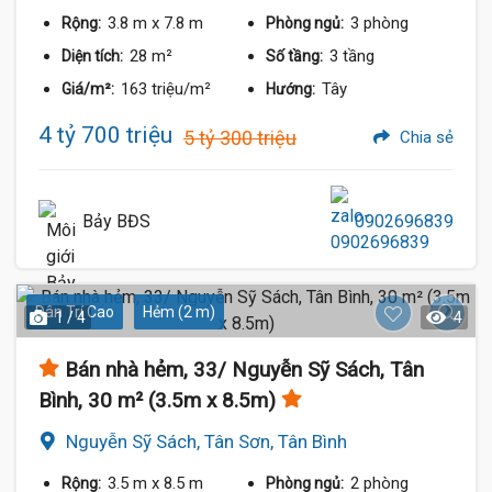
3.8 m
x 7.8 m
3 phòng
Rộng:
Phòng ngủ:
28 m²
3 tầng
Diện tích:
Số tầng:
163 triệu/m²
Tây
Giá/m²:
Hướng:
4 tỷ 700 triệu
5 tỷ 300 triệu
Chia sẻ
Bảy BĐS
0902696839
Dân Trí Cao
Hẻm (2 m)
1 / 4
4
Bán nhà hẻm, 33/ Nguyễn Sỹ Sách, Tân
Bình, 30 m² (3.5m x 8.5m)
Nguyễn Sỹ Sách, Tân Sơn, Tân Bình
3.5 m
x 8.5 m
2 phòng
Rộng:
Phòng ngủ: