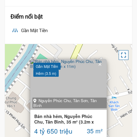
Điểm nổi bật
Gần Mặt Tiền
×
Gần Mặt Tiền
Hẻm (3.5 m)
Nguyễn Phúc Chu, Tân Sơn, Tân
Bình
Bán nhà hẻm, Nguyễn Phúc
Chu, Tân Bình, 35 m² (3.2m x
11m)
4 tỷ 650 triệu
35 m²