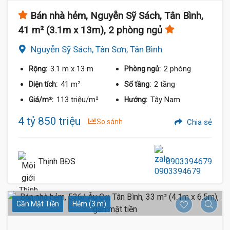
Bán nhà hẻm, Nguyễn Sỹ Sách, Tân Bình,
41 m² (3.1m x 13m), 2 phòng ngủ
Nguyễn Sỹ Sách, Tân Sơn, Tân Bình
3.1 m
x 13 m
2 phòng
Rộng:
Phòng ngủ:
41 m²
2 tầng
Diện tích:
Số tầng:
113 triệu/m²
Tây Nam
Giá/m²:
Hướng:
4 tỷ 850 triệu
So sánh
Chia sẻ
Thịnh BĐS
0903394679
Gần Mặt Tiền
Hẻm (3 m)