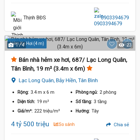
Thịnh BĐS
0903394679
Hẻm Xe Hơi (4 m)
1 / 4
23
Bán nhà hẻm xe hơi, 687/ Lạc Long Quân,
Tân Bình, 19 m² (3.4m x 6m)
Lạc Long Quân, Bảy Hiền, Tân Bình
3.4 m
x 6 m
2 phòng
Rộng:
Phòng ngủ:
19 m²
3 tầng
Diện tích:
Số tầng:
222 triệu/m²
Tây
Giá/m²:
Hướng:
4 tỷ 500 triệu
So sánh
Chia sẻ