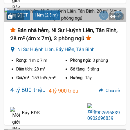
Sàn BTCT
Hẻm (2.5 m)
1 / 5
11
Bán nhà hẻm, Ni Sư Huỳnh Liên, Tân Bình,
28 m² (4m x 7m), 3 phòng ngủ
Ni Sư Huỳnh Liên, Bảy Hiền, Tân Bình
4 m
x 7 m
3 phòng
Rộng:
Phòng ngủ:
28 m²
5 tầng
Diện tích:
Số tầng:
159 triệu/m²
Tây
Giá/m²:
Hướng:
4 tỷ 800 triệu
4 tỷ 900 triệu
Chia sẻ
Bảy BĐS
0902696839