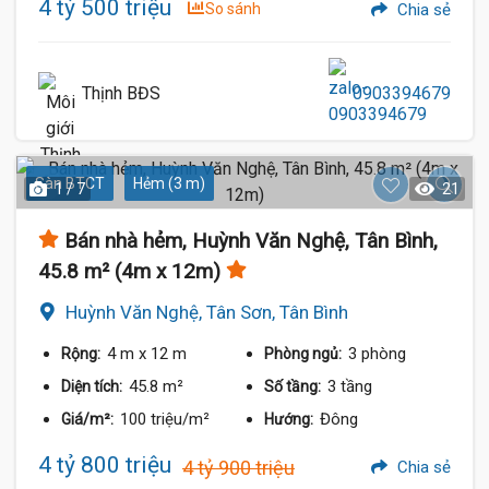
4 tỷ 500 triệu
So sánh
Chia sẻ
Thịnh BĐS
0903394679
Sàn BTCT
Hẻm (3 m)
1 / 7
21
Bán nhà hẻm, Huỳnh Văn Nghệ, Tân Bình,
45.8 m² (4m x 12m)
Huỳnh Văn Nghệ, Tân Sơn, Tân Bình
4 m
x 12 m
3 phòng
Rộng:
Phòng ngủ:
45.8 m²
3 tầng
Diện tích:
Số tầng:
100 triệu/m²
Đông
Giá/m²:
Hướng:
4 tỷ 800 triệu
4 tỷ 900 triệu
Chia sẻ