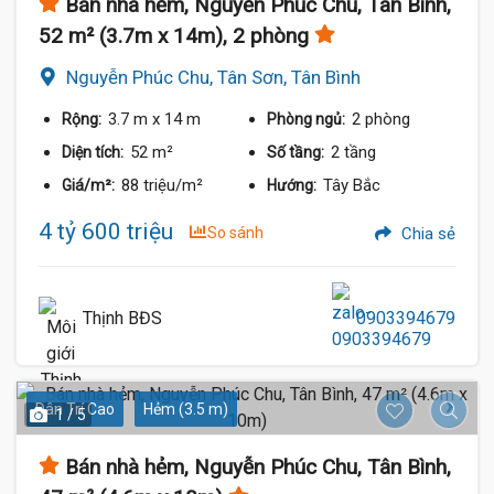
Bán nhà hẻm, Nguyễn Phúc Chu, Tân Bình,
52 m² (3.7m x 14m), 2 phòng
Nguyễn Phúc Chu, Tân Sơn, Tân Bình
3.7 m
x 14 m
2 phòng
Rộng:
Phòng ngủ:
52 m²
2 tầng
Diện tích:
Số tầng:
88 triệu/m²
Tây Bắc
Giá/m²:
Hướng:
4 tỷ 600 triệu
So sánh
Chia sẻ
Thịnh BĐS
0903394679
Dân Trí Cao
Hẻm (3.5 m)
1 / 5
Bán nhà hẻm, Nguyễn Phúc Chu, Tân Bình,