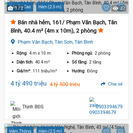
Dân Trí Cao
Hẻm (2.5 m)
1 / 2
27
Bán nhà hẻm, 161/ Phạm Văn Bạch, Tân
Bình, 40.4 m² (4m x 10m), 2 phòng
Phạm Văn Bạch, Tân Sơn, Tân Bình
4 m
x 10 m
2 phòng
Rộng:
Phòng ngủ:
40.4 m²
2 tầng
Diện tích:
Số tầng:
111 triệu/m²
Đông
Giá/m²:
Hướng:
4 tỷ 490 triệu
4 tỷ 500 triệu
Chia sẻ
Thịnh BĐS
0903394679
Hẻm Thông
Hẻm (2.5 m)