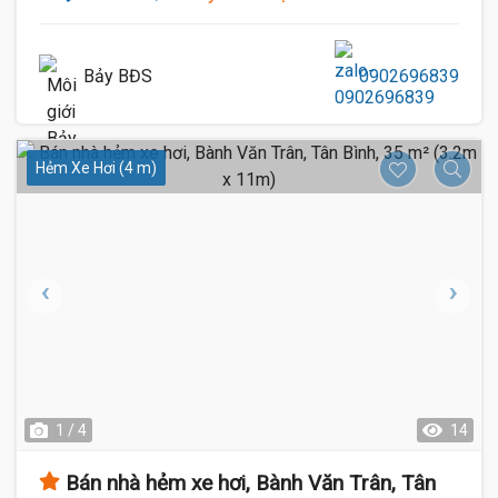
Bảy BĐS
0902696839
Hẻm Xe Hơi (4 m)
1 / 4
14
Bán nhà hẻm xe hơi, Bành Văn Trân, Tân