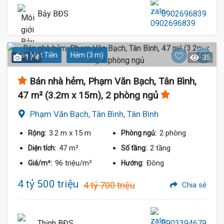
Bảy BĐS
0902696839
Gần Mặt Tiền
Hẻm (3 m)
1 / 4
35
Bán nhà hẻm, Phạm Văn Bạch, Tân Bình,
47 m² (3.2m x 15m), 2 phòng ngủ
Phạm Văn Bạch, Tân Bình, Tân Bình
3.2 m
x 15 m
2 phòng
Rộng:
Phòng ngủ:
47 m²
2 tầng
Diện tích:
Số tầng:
96 triệu/m²
Đông
Giá/m²:
Hướng:
4 tỷ 500 triệu
4 tỷ 700 triệu
Chia sẻ
Thịnh BĐS
0903394679