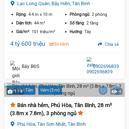
Lạc Long Quân, Bảy Hiền, Tân Bình
4.4 m
x 10 m
2 phòng
Rộng:
Phòng ngủ:
44 m²
2 tầng
Diện tích:
Số tầng:
101 triệu/m²
Tây
Giá/m²:
Hướng:
4 tỷ 600 triệu
So sánh
Chia sẻ
Bảy BĐS
0902696839
Gần Mặt Tiền
Hẻm (3 m)
1 / 4
4
Bán nhà hẻm, Phú Hòa, Tân Bình, 28 m²
(3.8m x 7.8m), 3 phòng ngủ
Phú Hòa, Tân Sơn Nhất, Tân Bình