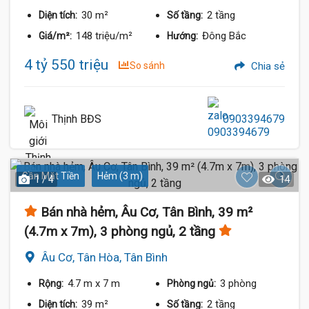
30 m²
2 tầng
Diện tích:
Số tầng:
148 triệu/m²
Đông Bắc
Giá/m²:
Hướng:
4 tỷ 550 triệu
So sánh
Chia sẻ
Thịnh BĐS
0903394679
Gần Mặt Tiền
Hẻm (3 m)
1 / 4
14
Bán nhà hẻm, Âu Cơ, Tân Bình, 39 m²
(4.7m x 7m), 3 phòng ngủ, 2 tầng
Âu Cơ, Tân Hòa, Tân Bình
4.7 m
x 7 m
3 phòng
Rộng:
Phòng ngủ:
39 m²
2 tầng
Diện tích:
Số tầng: