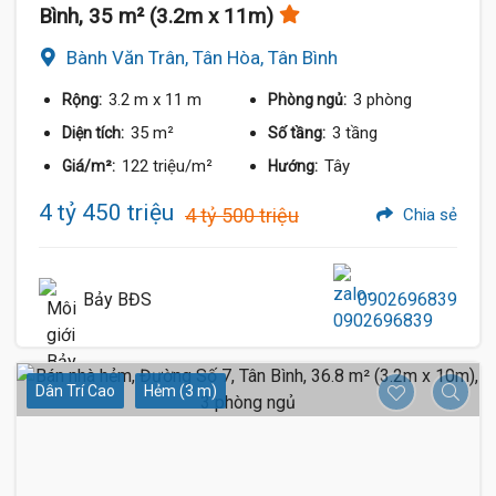
Bình, 35 m² (3.2m x 11m)
Bành Văn Trân, Tân Hòa, Tân Bình
3.2 m
x 11 m
3 phòng
Rộng:
Phòng ngủ:
35 m²
3 tầng
Diện tích:
Số tầng:
122 triệu/m²
Tây
Giá/m²:
Hướng:
4 tỷ 450 triệu
4 tỷ 500 triệu
Chia sẻ
Bảy BĐS
0902696839
Dân Trí Cao
Hẻm (3 m)