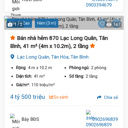
Dân Trí Cao
Hẻm (3 m)
1 / 2
167
Bán nhà hẻm 870 Lạc Long Quân, Tân
Bình, 41 m² (4m x 10.2m), 2 tầng
Lạc Long Quân, Tân Hòa, Tân Bình
4 m
x 10.2 m
2 phòng
Rộng:
Phòng ngủ:
41 m²
2 tầng
Diện tích:
Số tầng:
110 triệu/m²
Giá/m²:
4 tỷ 500 triệu
So sánh
Chia sẻ
Bảy BĐS
0902696839