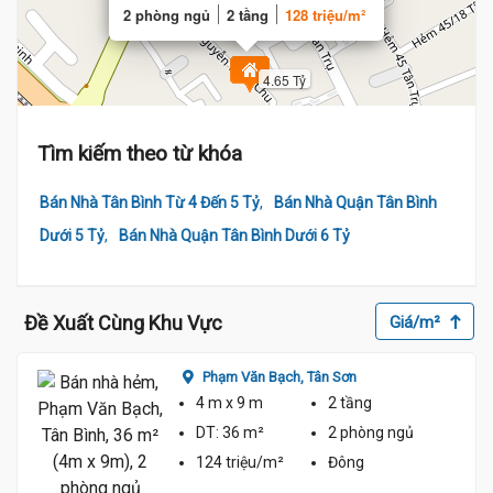
2 phòng ngủ
2 tầng
128 triệu/m²
4.65 Tỷ
4.6 Tỷ
Tìm kiếm theo từ khóa
4.6 Tỷ
,
Bán Nhà Tân Bình Từ 4 Đến 5 Tỷ
Bán Nhà Quận Tân Bình
,
Dưới 5 Tỷ
Bán Nhà Quận Tân Bình Dưới 6 Tỷ
Đề Xuất Cùng Khu Vực
Giá/m²
Phạm Văn Bạch,
Tân Sơn
4 m
x 9 m
2 tầng
DT:
36 m²
2 phòng
ngủ
124 triệu/m²
Đông