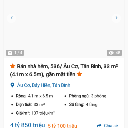
1 / 4
48
Bán nhà hẻm, 536/ Âu Cơ, Tân Bình, 33 m²
(4.1m x 6.5m), gần mặt tiền
Âu Cơ, Bảy Hiền, Tân Bình
4.1 m
x 6.5 m
3 phòng
Rộng:
Phòng ngủ:
33 m²
4 tầng
Diện tích:
Số tầng:
137 triệu/m²
Giá/m²:
4 tỷ 850 triệu
5 tỷ 100 triệu
Chia sẻ