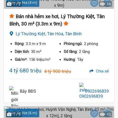
Hẻm Xe Hơi (4 m)
1 / 2
14
Bán nhà hẻm xe hơi, Lý Thường Kiệt, Tân
Bình, 30 m² (3.3m x 9m)
Lý Thường Kiệt, Tân Hòa, Tân Bình
3.3 m
x 9 m
2 phòng
Rộng:
Phòng ngủ:
30 m²
2 tầng
Diện tích:
Số tầng:
156 triệu/m²
Tây
Giá/m²:
Hướng:
4 tỷ 680 triệu
4 tỷ 900 triệu
Chia sẻ
Bảy BĐS
0902696839
Hẻm Xe Hơi (6 m)
1 / 5
13