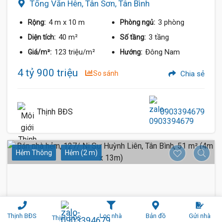
Tống Văn Hên, Tân Sơn, Tân Bình
4 m
x 10 m
3 phòng
Rộng:
Phòng ngủ:
40 m²
3 tầng
Diện tích:
Số tầng:
123 triệu/m²
Đông Nam
Giá/m²:
Hướng:
4 tỷ 900 triệu
So sánh
Chia sẻ
Thịnh BĐS
0903394679
Hẻm Thông
Hẻm (2 m)
Thịnh BĐS
Lọc nhà
Bản đồ
Gửi nhà
Thịnh BĐS