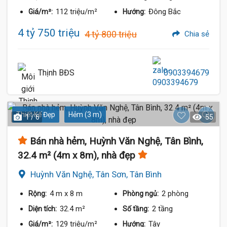
112 triệu/m²
Đông Bắc
Giá/m²:
Hướng:
4 tỷ 750 triệu
4 tỷ 800 triệu
Chia sẻ
Thịnh BĐS
0903394679
Thiết Kế Đẹp
Hẻm (3 m)
1 / 6
55
Bán nhà hẻm, Huỳnh Văn Nghệ, Tân Bình,
32.4 m² (4m x 8m), nhà đẹp
Huỳnh Văn Nghệ, Tân Sơn, Tân Bình
4 m
x 8 m
2 phòng
Rộng:
Phòng ngủ:
32.4 m²
2 tầng
Diện tích:
Số tầng:
129 triệu/m²
Tây
Giá/m²:
Hướng: