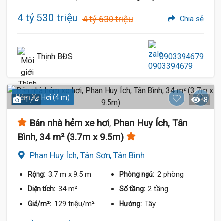
4 tỷ 530 triệu
4 tỷ 630 triệu
Chia sẻ
Thịnh BĐS
0903394679
Hẻm Xe Hơi (4 m)
1 / 4
8
Bán nhà hẻm xe hơi, Phan Huy Ích, Tân
Bình, 34 m² (3.7m x 9.5m)
Phan Huy Ích, Tân Sơn, Tân Bình
3.7 m
x 9.5 m
2 phòng
Rộng:
Phòng ngủ:
34 m²
2 tầng
Diện tích:
Số tầng:
129 triệu/m²
Tây
Giá/m²:
Hướng: