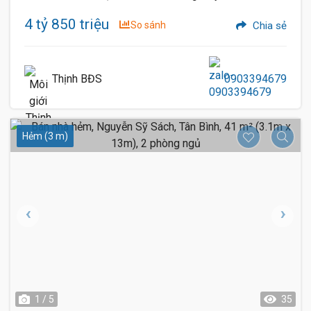
4 tỷ 850 triệu
So sánh
Chia sẻ
Thịnh BĐS
0903394679
Hẻm (3 m)
1 / 5
35