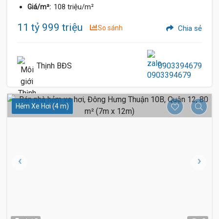
108 triệu/m²
Giá/m²:
11 tỷ 999 triệu
So sánh
Chia sẻ
Thịnh BĐS
0903394679
Hẻm Xe Hơi (4 m)