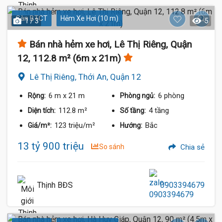
Sàn BTCT
Hẻm Xe Hơi (10 m)
1 / 3
5
Bán nhà hẻm xe hơi, Lê Thị Riêng, Quận
12, 112.8 m² (6m x 21m)
Lê Thị Riêng, Thới An, Quận 12
6 m
x 21 m
6 phòng
Rộng:
Phòng ngủ:
112.8 m²
4 tầng
Diện tích:
Số tầng:
123 triệu/m²
Bắc
Giá/m²:
Hướng:
13 tỷ 900 triệu
So sánh
Chia sẻ
Thịnh BĐS
0903394679