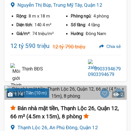
Nguyễn Thị Búp, Trung Mỹ Tây, Quận 12
8 m
x 18 m
4 phòng
Rộng:
Phòng ngủ:
140.4 m²
4 tầng
Diện tích:
Số tầng:
74 triệu/m²
Đông Nam
Giá/m²:
Hướng:
12 tỷ 590 triệu
12 tỷ 790 triệu
Chia sẻ
Thịnh BĐS
0903394679
Nhà Mặt Tiền (10 m)
1 / 4
2
Bán nhà mặt tiền, Thạnh Lộc 26, Quận 12,
66 m² (4.5m x 15m), 8 phòng
Thạnh Lộc 26, An Phú Đông, Quận 12