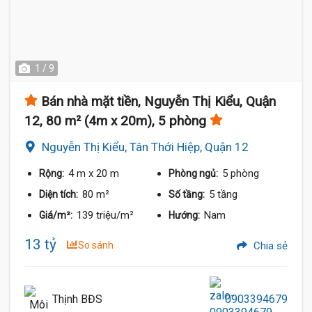
1 / 9
Bán nhà mặt tiền, Nguyễn Thị Kiểu, Quận
12, 80 m² (4m x 20m), 5 phòng
Nguyễn Thị Kiểu, Tân Thới Hiệp, Quận 12
4 m
x 20 m
5 phòng
Rộng:
Phòng ngủ:
80 m²
5 tầng
Diện tích:
Số tầng:
139 triệu/m²
Nam
Giá/m²:
Hướng:
13 tỷ
So sánh
Chia sẻ
Thịnh BĐS
0903394679