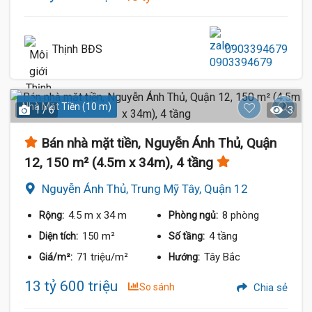
Thịnh BĐS
0903394679
Nhà Mặt Tiền (10 m)
1 / 6
3
Bán nhà mặt tiền, Nguyễn Ánh Thủ, Quận
12, 150 m² (4.5m x 34m), 4 tầng
Nguyễn Ánh Thủ, Trung Mỹ Tây, Quận 12
4.5 m
x 34 m
8 phòng
Rộng:
Phòng ngủ:
150 m²
4 tầng
Diện tích:
Số tầng:
71 triệu/m²
Tây Bắc
Giá/m²:
Hướng:
13 tỷ 600 triệu
So sánh
Chia sẻ