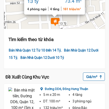
13 tỷ
73.4 m²
4 phòng ngủ
4 tầng
161 triệu/m²
13 Tỷ
Tìm kiếm theo từ khóa
,
Bán Nhà Quận 12 Từ 10 Đến 14 Tỷ
Bán Nhà Quận 12 Dưới
,
15 Tỷ
Bán Nhà Quận 12 Dưới 10 Tỷ
Đề Xuất Cùng Khu Vực
Giá/m²
Đường DD6,
Đông Hưng Thuận
5 m
x 20 m
4 tầng
DT:
100 m²
3 phòng
ngủ
132 triệu/m²
Đông Bắc