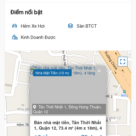
Điểm nổi bật
Hẻm Xe Hơi
Sàn BTCT
Kinh Doanh Được
×
Nhà Mặt Tiền (10 m)
Tân Thới Nhất 1, Đông Hưng Thuận,
Quận 12
Bán nhà mặt tiền, Tân Thới Nhất
1, Quận 12, 73.4 m² (4m x 18m), 4
tầng