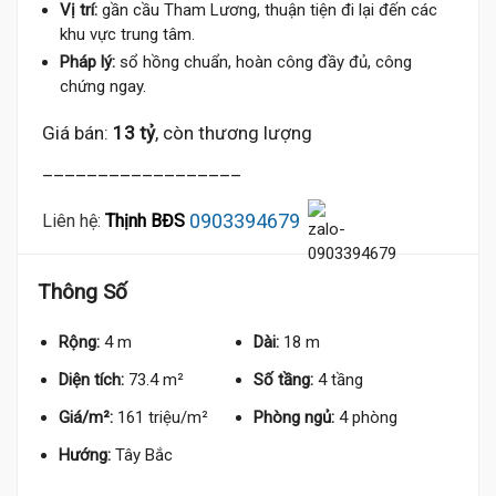
Vị trí:
gần cầu Tham Lương, thuận tiện đi lại đến các
khu vực trung tâm.
Pháp lý:
sổ hồng chuẩn, hoàn công đầy đủ, công
chứng ngay.
Giá bán:
13 tỷ
, còn thương lượng
__________________
0903394679
Liên hệ:
Thịnh BĐS
Thông Số
Rộng:
4 m
Dài:
18 m
Diện tích:
73.4 m²
Số tầng:
4 tầng
Giá/m²:
161 triệu/m²
Phòng ngủ:
4 phòng
Hướng:
Tây Bắc