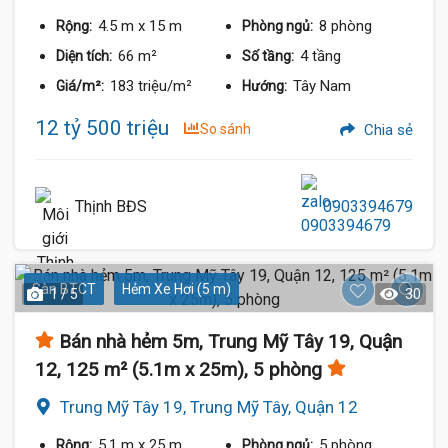
4.5 m
x 15 m
8 phòng
Rộng:
Phòng ngủ:
66 m²
4 tầng
Diện tích:
Số tầng:
183 triệu/m²
Tây Nam
Giá/m²:
Hướng:
12 tỷ 500 triệu
So sánh
Chia sẻ
Thịnh BĐS
0903394679
Sàn BTCT
Hẻm Xe Hơi (5 m)
1 / 5
30
Bán nhà hẻm 5m, Trung Mỹ Tây 19, Quận
12, 125 m² (5.1m x 25m), 5 phòng
Trung Mỹ Tây 19, Trung Mỹ Tây, Quận 12
5.1 m
x 25 m
5 phòng
Rộng:
Phòng ngủ: