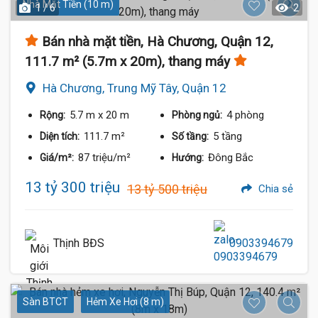
Nhà Mặt Tiền (10 m)
1 / 6
2
Bán nhà mặt tiền, Hà Chương, Quận 12,
111.7 m² (5.7m x 20m), thang máy
Hà Chương, Trung Mỹ Tây, Quận 12
5.7 m
x 20 m
4 phòng
Rộng:
Phòng ngủ:
111.7 m²
5 tầng
Diện tích:
Số tầng:
87 triệu/m²
Đông Bắc
Giá/m²:
Hướng:
13 tỷ 300 triệu
13 tỷ 500 triệu
Chia sẻ
Thịnh BĐS
0903394679
Sàn BTCT
Hẻm Xe Hơi (8 m)