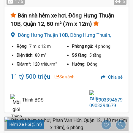
1 / 5
5
Bán nhà hẻm xe hơi, Đông Hưng Thuận
10B, Quận 12, 80 m² (7m x 12m)
Đông Hưng Thuận 10B, Đông Hưng Thuận,
Quận 12
7 m
x 12 m
4 phòng
Rộng:
Phòng ngủ:
80 m²
5 tầng
Diện tích:
Số tầng:
120 triệu/m²
Đông
Giá/m²:
Hướng:
11 tỷ 500 triệu
So sánh
Chia sẻ
Thịnh BĐS
0903394679
Hẻm Xe Hơi (5 m)