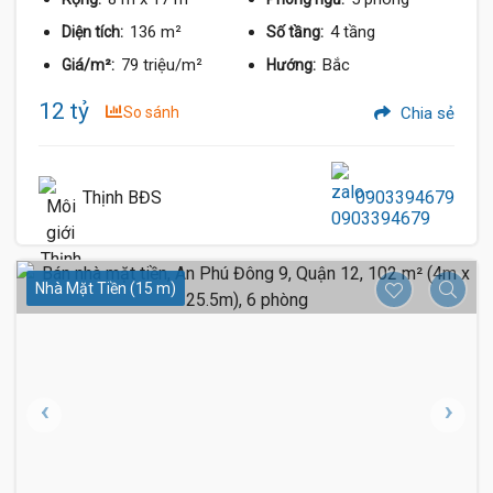
136 m²
4 tầng
Diện tích:
Số tầng:
79 triệu/m²
Bắc
Giá/m²:
Hướng:
12 tỷ
So sánh
Chia sẻ
Thịnh BĐS
0903394679
Nhà Mặt Tiền (15 m)