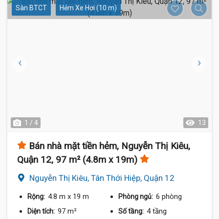
Sàn BTCT
Hẻm Xe Hơi (10 m)
1 / 4
13
Bán nhà mặt tiền hẻm, Nguyễn Thị Kiêu,
Quận 12, 97 m² (4.8m x 19m)
Nguyễn Thị Kiêu, Tân Thới Hiệp, Quận 12
4.8 m
x 19 m
6 phòng
Rộng:
Phòng ngủ:
97 m²
4 tầng
Diện tích:
Số tầng: