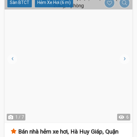
Sàn BTCT
Hẻm Xe Hơi (6 m)
1 / 7
6
Bán nhà hẻm xe hơi, Hà Huy Giáp, Quận