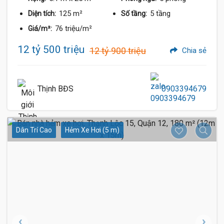
125 m²
5 tầng
Diện tích:
Số tầng:
76 triệu/m²
Giá/m²:
12 tỷ 500 triệu
12 tỷ 900 triệu
Chia sẻ
Thịnh BĐS
0903394679
Dân Trí Cao
Hẻm Xe Hơi (5 m)