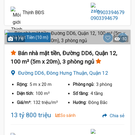
Thịnh BĐS
0903394679
Nhà Mặt Tiền (10 m)
1 / 6
10
Bán nhà mặt tiền, Đường DD6, Quận 12,
100 m² (5m x 20m), 3 phòng ngủ
Đường DD6, Đông Hưng Thuận, Quận 12
5 m
x 20 m
3 phòng
Rộng:
Phòng ngủ:
100 m²
4 tầng
Diện tích:
Số tầng:
132 triệu/m²
Đông Bắc
Giá/m²:
Hướng:
13 tỷ 800 triệu
So sánh
Chia sẻ