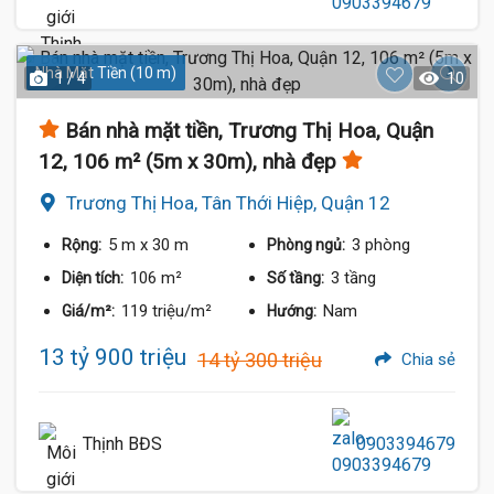
Nhà Mặt Tiền (10 m)
1 / 4
10
Bán nhà mặt tiền, Trương Thị Hoa, Quận
12, 106 m² (5m x 30m), nhà đẹp
Trương Thị Hoa, Tân Thới Hiệp, Quận 12
5 m
x 30 m
3 phòng
Rộng:
Phòng ngủ:
106 m²
3 tầng
Diện tích:
Số tầng:
119 triệu/m²
Nam
Giá/m²:
Hướng:
13 tỷ 900 triệu
14 tỷ 300 triệu
Chia sẻ
Thịnh BĐS
0903394679