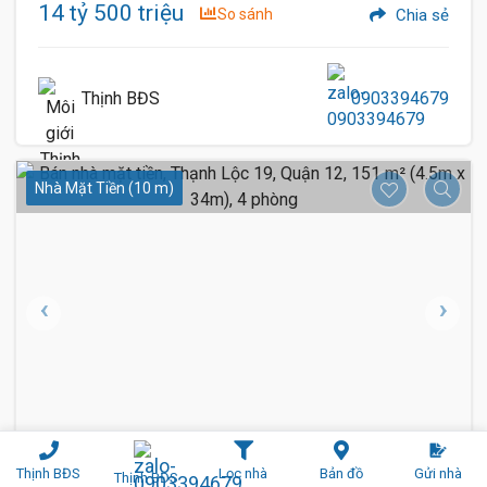
14 tỷ 500 triệu
So sánh
Chia sẻ
Thịnh BĐS
0903394679
Nhà Mặt Tiền (10 m)
1 / 8
11
Thịnh BĐS
Lọc nhà
Bản đồ
Gửi nhà
Thịnh BĐS