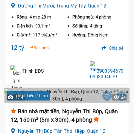
Dương Thị Mười, Trung Mỹ Tây, Quận 12
4 m
x 28 m
4 phòng
Rộng:
Phòng ngủ:
90.1 m²
4 tầng
Diện tích:
Số tầng:
117 triệu/m²
Đông Nam
Giá/m²:
Hướng:
12 tỷ
So sánh
Chia sẻ
Thịnh BĐS
0903394679
Nhà Mặt Tiền (10 m)
1 / 4
24
Bán nhà mặt tiền, Nguyễn Thị Búp, Quận
12, 150 m² (5m x 30m), 4 phòng
Nguyễn Thị Búp, Tân Thới Hiệp, Quận 12