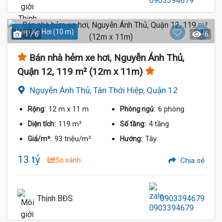
Hẻm Xe Hơi (10 m)
1 / 6
6
Bán nhà hẻm xe hơi, Nguyễn Ánh Thủ,
Quận 12, 119 m² (12m x 11m)
Nguyễn Ánh Thủ, Tân Thới Hiệp, Quận 12
12 m
x 11 m
6 phòng
Rộng:
Phòng ngủ:
119 m²
4 tầng
Diện tích:
Số tầng:
93 triệu/m²
Tây
Giá/m²:
Hướng:
13 tỷ
So sánh
Chia sẻ
Thịnh BĐS
0903394679