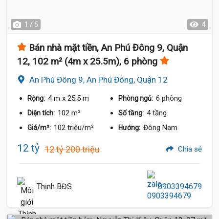
1 / 5
4
Bán nhà mặt tiền, An Phú Đông 9, Quận
12, 102 m² (4m x 25.5m), 6 phòng
An Phú Đông 9, An Phú Đông, Quận 12
4 m
x 25.5 m
6 phòng
Rộng:
Phòng ngủ:
102 m²
4 tầng
Diện tích:
Số tầng:
102 triệu/m²
Đông Nam
Giá/m²:
Hướng:
12 tỷ
12 tỷ 200 triệu
Chia sẻ
Thịnh BĐS
0903394679