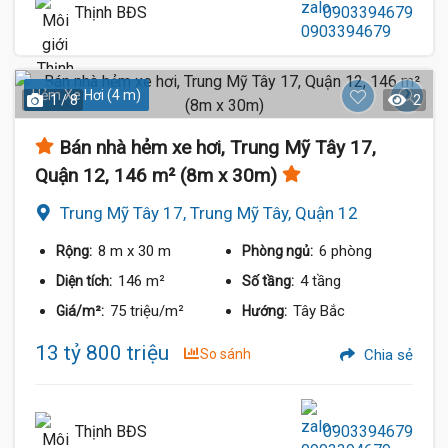
Thịnh BĐS
0903394679
Hẻm Xe Hơi (4 m)
1 / 8
2
Bán nhà hẻm xe hơi, Trung Mỹ Tây 17,
Quận 12, 146 m² (8m x 30m)
Trung Mỹ Tây 17, Trung Mỹ Tây, Quận 12
8 m
x 30 m
6 phòng
Rộng:
Phòng ngủ:
146 m²
4 tầng
Diện tích:
Số tầng:
75 triệu/m²
Tây Bắc
Giá/m²:
Hướng:
13 tỷ 800 triệu
So sánh
Chia sẻ
Thịnh BĐS
0903394679