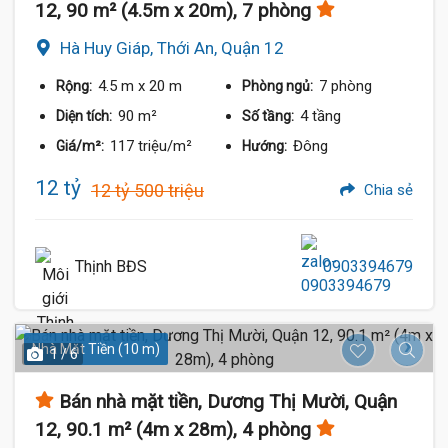
12, 90 m² (4.5m x 20m), 7 phòng
Hà Huy Giáp, Thới An, Quận 12
4.5 m
x 20 m
7 phòng
Rộng:
Phòng ngủ:
90 m²
4 tầng
Diện tích:
Số tầng:
117 triệu/m²
Đông
Giá/m²:
Hướng:
12 tỷ
12 tỷ 500 triệu
Chia sẻ
Thịnh BĐS
0903394679
Nhà Mặt Tiền (10 m)
1 / 6
Bán nhà mặt tiền, Dương Thị Mười, Quận
12, 90.1 m² (4m x 28m), 4 phòng