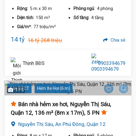
5 m
x 30 m
4 phòng
Rộng:
Phòng ngủ:
150 m²
4 tầng
Diện tích:
Số tầng:
77 triệu/m²
Giá/m²:
14 tỷ
16 tỷ 268 triệu
Chia sẻ
Thịnh BĐS
0903394679
Sàn BTCT
Hẻm Xe Hơi (6 m)
1 / 5
Bán nhà hẻm xe hơi, Nguyễn Thị Sáu,
Quận 12, 136 m² (8m x 17m), 5 PN
Nguyễn Thị Sáu, An Phú Đông, Quận 12
8 m
x 17 m
5 phòng
Rộng:
Phòng ngủ: