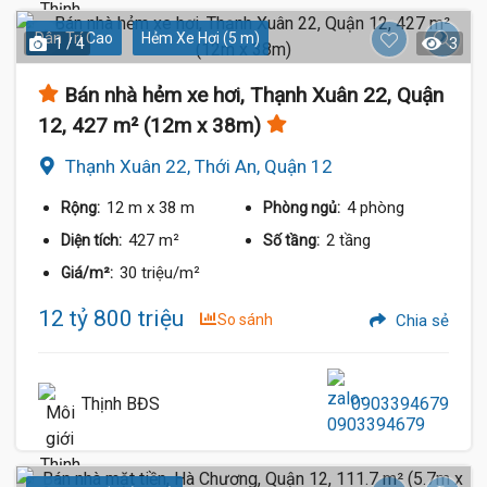
Dân Trí Cao
Hẻm Xe Hơi (5 m)
1 / 4
3
Bán nhà hẻm xe hơi, Thạnh Xuân 22, Quận
12, 427 m² (12m x 38m)
Thạnh Xuân 22, Thới An, Quận 12
12 m
x 38 m
4 phòng
Rộng:
Phòng ngủ:
427 m²
2 tầng
Diện tích:
Số tầng:
30 triệu/m²
Giá/m²:
12 tỷ 800 triệu
So sánh
Chia sẻ
Thịnh BĐS
0903394679