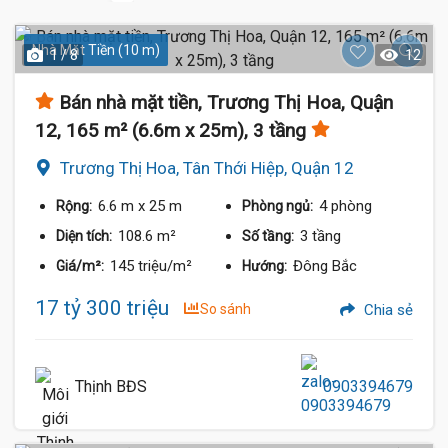
Nhà Mặt Tiền (10 m)
1 / 8
12
Bán nhà mặt tiền, Trương Thị Hoa, Quận
12, 165 m² (6.6m x 25m), 3 tầng
Trương Thị Hoa, Tân Thới Hiệp, Quận 12
6.6 m
x 25 m
4 phòng
Rộng:
Phòng ngủ:
108.6 m²
3 tầng
Diện tích:
Số tầng:
145 triệu/m²
Đông Bắc
Giá/m²:
Hướng:
17 tỷ 300 triệu
So sánh
Chia sẻ
Thịnh BĐS
0903394679