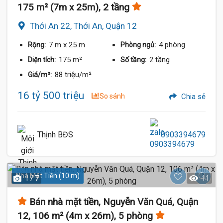
175 m² (7m x 25m), 2 tầng
Thới An 22, Thới An, Quận 12
7 m
x 25 m
4 phòng
Rộng:
Phòng ngủ:
175 m²
2 tầng
Diện tích:
Số tầng:
88 triệu/m²
Giá/m²:
16 tỷ 500 triệu
So sánh
Chia sẻ
Thịnh BĐS
0903394679
Nhà Mặt Tiền (10 m)
1 / 7
11
Bán nhà mặt tiền, Nguyễn Văn Quá, Quận
12, 106 m² (4m x 26m), 5 phòng