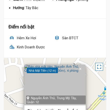
Hướng:
Tây Bắc
Điểm nổi bật
Hẻm Xe Hơi
Sàn BTCT
Kinh Doanh Được
×
Nhà Mặt Tiền (12 m)
Nguyễn Ánh Thủ, Trung Mỹ Tây,
Quận 12