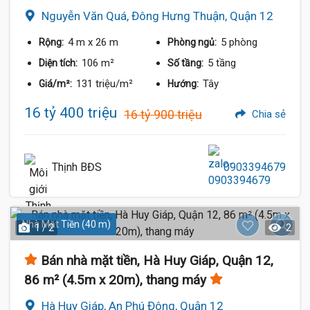
Nguyễn Văn Quá, Đông Hưng Thuận, Quận 12
4 m
x 26 m
5 phòng
Rộng:
Phòng ngủ:
106 m²
5 tầng
Diện tích:
Số tầng:
131 triệu/m²
Tây
Giá/m²:
Hướng:
16 tỷ 400 triệu
16 tỷ 900 triệu
Chia sẻ
Thịnh BĐS
0903394679
Nhà Mặt Tiền (40 m)
1 / 2
2
Bán nhà mặt tiền, Hà Huy Giáp, Quận 12,
86 m² (4.5m x 20m), thang máy
Hà Huy Giáp, An Phú Đông, Quận 12