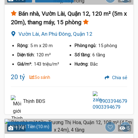
Bán nhà, Vườn Lài, Quận 12, 120 m² (5m x
20m), thang máy, 15 phòng
Vườn Lài, An Phú Đông, Quận 12
5 m
x 20 m
15 phòng
Rộng:
Phòng ngủ:
120 m²
6 tầng
Diện tích:
Số tầng:
143 triệu/m²
Bắc
Giá/m²:
Hướng:
20 tỷ
So sánh
Chia sẻ
Thịnh BĐS
0903394679
Nhà Mặt Tiền (10 m)
1 / 4
5