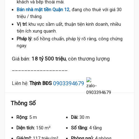
khách và bếp thoải mái.
Bán nhà mặt tiền Quận 12
, đang cho thuê với giá 30
triệu / tháng.
Vị trí:
khu vực sầm uất, thuận tiện kinh doanh, nhiều
tiện ích xung quanh.
Pháp lý:
sổ hồng chuẩn, pháp lý rõ ràng, công chứng
ngay.
Giá bán:
18 tỷ 500 triệu
, còn thương lượng
__________________
0903394679
Liên hệ:
Thịnh BĐS
Thông Số
Rộng:
5 m
Dài:
30 m
Diện tích:
150 m²
Số tầng:
4 tầng
Giá/m²:
117 triệu/m²
Phòng ngủ:
4 phòng