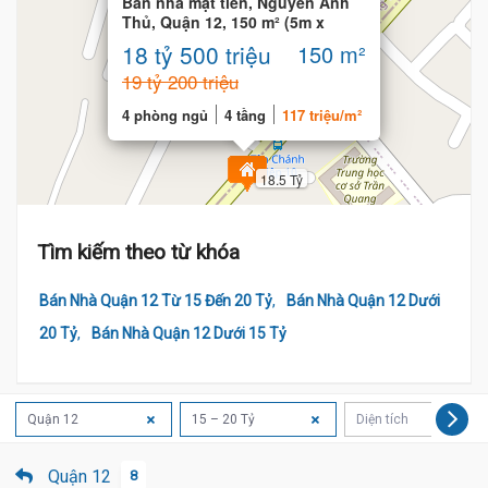
Bán nhà mặt tiền, Nguyễn Ánh
Thủ, Quận 12, 150 m² (5m x
30m), 4 phòng
18 tỷ 500 triệu
150 m²
19 tỷ 200 triệu
4 phòng ngủ
4 tầng
117 triệu/m²
18.5 Tỷ
Tìm kiếm theo từ khóa
,
Bán Nhà Quận 12 Từ 15 Đến 20 Tỷ
Bán Nhà Quận 12 Dưới
,
20 Tỷ
Bán Nhà Quận 12 Dưới 15 Tỷ
Quận 12
15 – 20 Tỷ
Diện tích
Quận 12
8