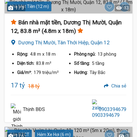
Nhà Mặt Tiền (12 m)
1 / 3
13
Bán nhà mặt tiền, Dương Thị Mười, Quận
12, 83.8 m² (4.8m x 18m)
Dương Thị Mười, Tân Thới Hiệp, Quận 12
4.8 m
x 18 m
13 phòng
Rộng:
Phòng ngủ:
83.8 m²
5 tầng
Diện tích:
Số tầng:
179 triệu/m²
Tây Bắc
Giá/m²:
Hướng:
17 tỷ
18 tỷ
Chia sẻ
Thịnh BĐS
0903394679
Sàn BTCT
Hẻm Xe Hơi (6 m)
1 / 6
3