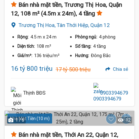
Bán nhà mặt tiền, Trương Thị Hoa, Quận
12, 108 m² (4.5m x 24m), 4 tầng
Trương Thị Hoa, Tân Thới Hiệp, Quận 12
4.5 m
x 24 m
4 phòng
Rộng:
Phòng ngủ:
108 m²
4 tầng
Diện tích:
Số tầng:
136 triệu/m²
Đông Bắc
Giá/m²:
Hướng:
16 tỷ 800 triệu
17 tỷ 500 triệu
Chia sẻ
Thịnh BĐS
0903394679
Nhà Mặt Tiền (10 m)
1 / 6
12
Bán nhà mặt tiền, Thới An 22, Quận 12,