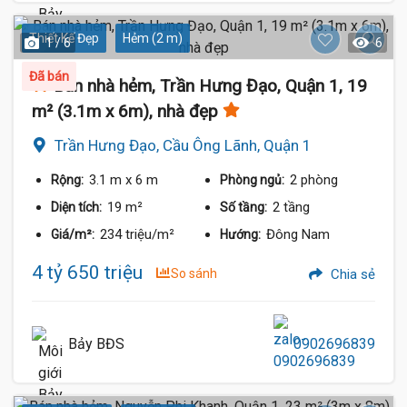
Thiết Kế Đẹp
Hẻm (2 m)
1 / 6
6
Đã bán
Bán nhà hẻm, Trần Hưng Đạo, Quận 1, 19
m² (3.1m x 6m), nhà đẹp
Trần Hưng Đạo, Cầu Ông Lãnh, Quận 1
3.1 m
x 6 m
2 phòng
Rộng:
Phòng ngủ:
19 m²
2 tầng
Diện tích:
Số tầng:
234 triệu/m²
Đông Nam
Giá/m²:
Hướng:
4 tỷ 650 triệu
So sánh
Chia sẻ
Bảy BĐS
0902696839