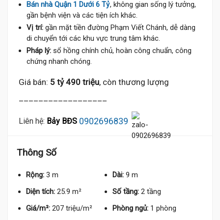
Bán nhà Quận 1 Dưới 6 Tỷ
, không gian sống lý tưởng,
gần bệnh viện và các tiện ích khác.
Vị trí:
gần mặt tiền đường Phạm Viết Chánh, dễ dàng
di chuyển tới các khu vực trung tâm khác.
Pháp lý:
sổ hồng chính chủ, hoàn công chuẩn, công
chứng nhanh chóng.
Giá bán:
5 tỷ 490 triệu
, còn thương lượng
__________________
0902696839
Liên hệ:
Bảy BĐS
Thông Số
Rộng:
3 m
Dài:
9 m
Diện tích:
25.9 m²
Số tầng:
2 tầng
Giá/m²:
207 triệu/m²
Phòng ngủ:
1 phòng