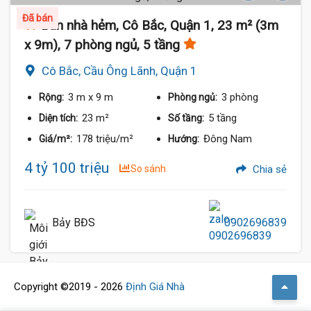
Đã bán
Bán nhà hẻm, Cô Bắc, Quận 1, 23 m² (3m
x 9m), 7 phòng ngủ, 5 tầng
Cô Bắc, Cầu Ông Lãnh, Quận 1
3 m
x 9 m
3 phòng
Rộng:
Phòng ngủ:
23 m²
5 tầng
Diện tích:
Số tầng:
178 triệu/m²
Đông Nam
Giá/m²:
Hướng:
4 tỷ 100 triệu
So sánh
Chia sẻ
Bảy BĐS
0902696839
Copyright ©2019 - 2026
Định Giá Nhà