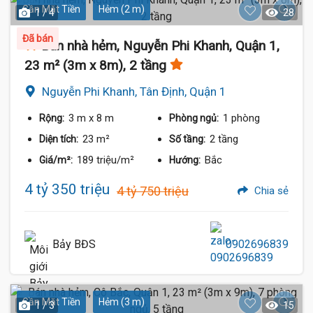
Gần Mặt Tiền
Hẻm (2 m)
1 / 4
28
Đã bán
Bán nhà hẻm, Nguyễn Phi Khanh, Quận 1,
23 m² (3m x 8m), 2 tầng
Nguyễn Phi Khanh, Tân Định, Quận 1
3 m
x 8 m
1 phòng
Rộng:
Phòng ngủ:
23 m²
2 tầng
Diện tích:
Số tầng:
189 triệu/m²
Bắc
Giá/m²:
Hướng:
4 tỷ 350 triệu
4 tỷ 750 triệu
Chia sẻ
Bảy BĐS
0902696839
Gần Mặt Tiền
Hẻm (3 m)
1 / 3
15