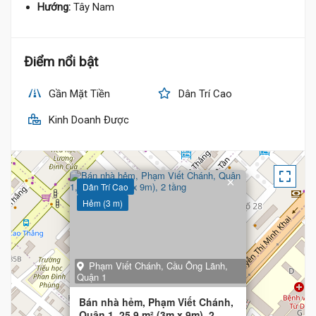
Hướng:
Tây Nam
Điểm nổi bật
Gần Mặt Tiền
Dân Trí Cao
Kinh Doanh Được
×
Dân Trí Cao
Hẻm (3 m)
Phạm Viết Chánh, Cầu Ông Lãnh,
Quận 1
Bán nhà hẻm, Phạm Viết Chánh,
Quận 1, 25.9 m² (3m x 9m), 2