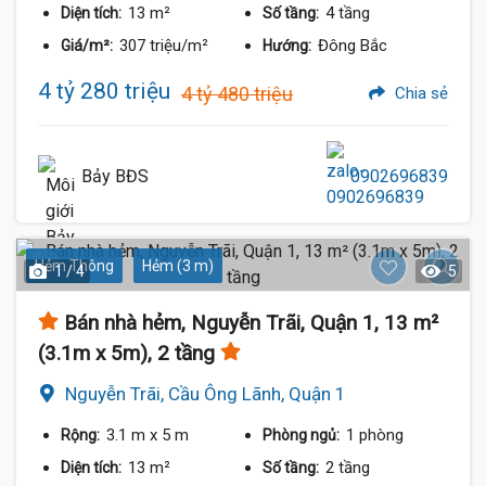
13 m²
4 tầng
Diện tích:
Số tầng:
307 triệu/m²
Đông Bắc
Giá/m²:
Hướng:
4 tỷ 280 triệu
4 tỷ 480 triệu
Chia sẻ
Bảy BĐS
0902696839
Hẻm Thông
Hẻm (3 m)
1 / 4
5
Bán nhà hẻm, Nguyễn Trãi, Quận 1, 13 m²
(3.1m x 5m), 2 tầng
Nguyễn Trãi, Cầu Ông Lãnh, Quận 1
3.1 m
x 5 m
1 phòng
Rộng:
Phòng ngủ:
13 m²
2 tầng
Diện tích:
Số tầng: