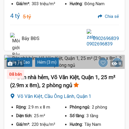
303 triệu/m²
Đông Nam
Giá/m²:
Hướng:
4 tỷ
5 tỷ
Chia sẻ
Bảy BĐS
0902696839
Dân Trí Cao
Hẻm (3 m)
1 / 5
8
Đã bán
Bán nhà hẻm, Võ Văn Kiệt, Quận 1, 25 m²
(2.9m x 8m), 2 phòng ngủ
Võ Văn Kiệt, Cầu Ông Lãnh, Quận 1
2.9 m
x 8 m
2 phòng
Rộng:
Phòng ngủ:
25 m²
3 tầng
Diện tích:
Số tầng:
220 triệu/m²
Tây Nam
Giá/m²:
Hướng: