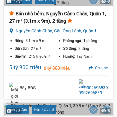
Gần Mặt Tiền
Hẻm (3 m)
1 / 3
8
Bán nhà hẻm, Nguyễn Cảnh Chân, Quận 1,
27 m² (3.1m x 9m), 2 tầng
Nguyễn Cảnh Chân, Cầu Ông Lãnh, Quận 1
3.1 m
x 9 m
1 phòng
Rộng:
Phòng ngủ:
27 m²
2 tầng
Diện tích:
Số tầng:
215 triệu/m²
Tây Nam
Giá/m²:
Hướng:
5 tỷ 800 triệu
6 tỷ 300 triệu
Chia sẻ
Bảy BĐS
0902696839
Dân Trí Cao
Hẻm (2.5 m)
1 / 5
8