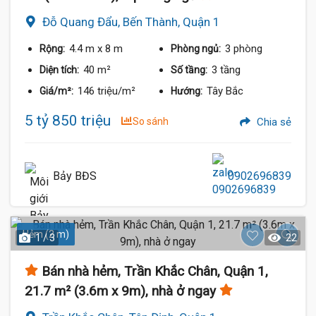
Đỗ Quang Đẩu, Bến Thành, Quận 1
4.4 m
x 8 m
3 phòng
Rộng:
Phòng ngủ:
40 m²
3 tầng
Diện tích:
Số tầng:
146 triệu/m²
Tây Bắc
Giá/m²:
Hướng:
5 tỷ 850 triệu
So sánh
Chia sẻ
Bảy BĐS
0902696839
Hẻm (2 m)
1 / 3
22
Bán nhà hẻm, Trần Khắc Chân, Quận 1,
21.7 m² (3.6m x 9m), nhà ở ngay