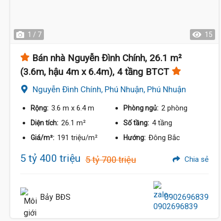
1 / 7
15
Bán nhà Nguyễn Đình Chính, 26.1 m²
(3.6m, hậu 4m x 6.4m), 4 tầng BTCT
Nguyễn Đình Chính, Phú Nhuận, Phú Nhuận
3.6 m
x 6.4 m
2 phòng
Rộng:
Phòng ngủ:
26.1 m²
4 tầng
Diện tích:
Số tầng:
191 triệu/m²
Đông Bắc
Giá/m²:
Hướng:
5 tỷ 400 triệu
5 tỷ 700 triệu
Chia sẻ
Bảy BĐS
0902696839
5.3 Tỷ