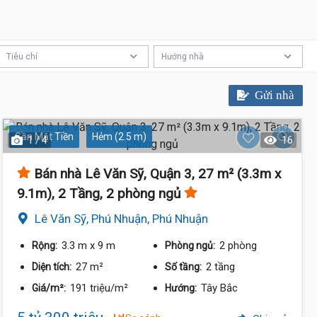
Tiêu chí
Hướng nhà
Gửi nhà
Gần Mặt Tiền
Hẻm (2.5 m)
1 / 4
16
Bán nhà Lê Văn Sỹ, Quận 3, 27 m² (3.3m x
Tỷ
9.1m), 2 Tầng, 2 phòng ngủ
Lê Văn Sỹ, Phú Nhuận, Phú Nhuận
3.3 m
x 9 m
2 phòng
Rộng:
Phòng ngủ:
27 m²
2 tầng
Diện tích:
Số tầng:
191 triệu/m²
Tây Bắc
Giá/m²:
Hướng: