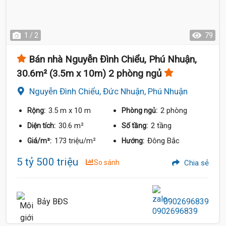
1 / 2
79
Bán nhà Nguyễn Đình Chiểu, Phú Nhuận,
30.6m² (3.5m x 10m) 2 phòng ngủ
Nguyễn Đình Chiểu, Đức Nhuận, Phú Nhuận
3.5 m
x 10 m
2 phòng
Rộng:
Phòng ngủ:
30.6 m²
2 tầng
Diện tích:
Số tầng:
173 triệu/m²
Đông Bắc
Giá/m²:
Hướng:
5 tỷ 500 triệu
So sánh
Chia sẻ
Bảy BĐS
0902696839