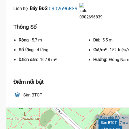
0902696839
Liên hệ:
Bảy BĐS
Thông Số
Rộng:
5.7 m
Dài:
5.5 m
Số tầng:
4 tầng
Giá/m²:
152 triệu
D.tích sàn:
107.8 m²
Hướng:
Đông Na
Điểm nổi bật
Sàn BTCT
Sàn BTCT
Hẻm (2.5 m)