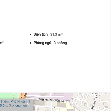
156 triệu/m²
Đông Bắc
6 tỷ 300 triệu
Nguyễn Kiệm,
Đức Nhuận
3.6 m
x 6 m
3 tầng
Diện tích:
31.3 m²
DT:
20.1 m²
2 phòng
ng
/m²
Phòng ngủ:
3 phòng
244 triệu/m²
Đông Nam
m
5 tỷ 300 triệu
Nguyễn Thượng Hiền,
Đức Nh
4.2 m
x 7.1 m
2 tầng
DT:
39.1 m²
3 phòng
ng
131 triệu/m²
Tây Nam
×