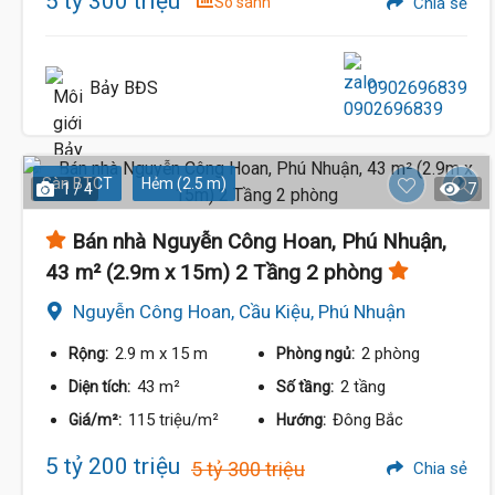
5 tỷ 300 triệu
So sánh
Chia sẻ
Bảy BĐS
0902696839
Sàn BTCT
Hẻm (2.5 m)
1 / 4
7
Bán nhà Nguyễn Công Hoan, Phú Nhuận,
43 m² (2.9m x 15m) 2 Tầng 2 phòng
Nguyễn Công Hoan, Cầu Kiệu, Phú Nhuận
2.9 m
x 15 m
2 phòng
Rộng:
Phòng ngủ:
43 m²
2 tầng
Diện tích:
Số tầng:
115 triệu/m²
Đông Bắc
Giá/m²:
Hướng:
5 tỷ 200 triệu
5 tỷ 300 triệu
Chia sẻ