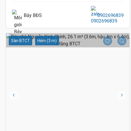
Bảy BĐS
0902696839
Sàn BTCT
Hẻm (3 m)