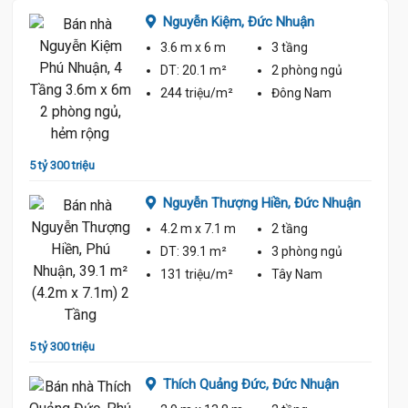
Nguyễn Kiệm,
Đức Nhuận
3.6 m
x 6 m
3 tầng
ủ
DT:
20.1 m²
2 phòng
ngủ
244 triệu/m²
Đông Nam
5 tỷ 300 triệu
4 tỷ 95
Nguyễn Thượng Hiền,
Đức Nhuận
4.2 m
x 7.1 m
2 tầng
ủ
DT:
39.1 m²
3 phòng
ngủ
131 triệu/m²
Tây Nam
5 tỷ 59
5 tỷ 300 triệu
Thích Quảng Đức,
Đức Nhuận
ủ