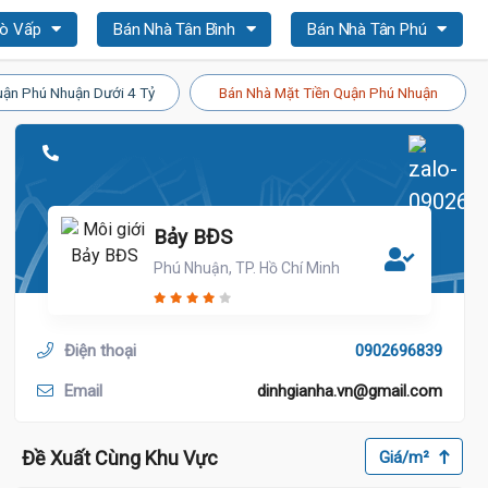
Gò Vấp
Bán Nhà Tân Bình
Bán Nhà Tân Phú
ận Phú Nhuận Dưới 4 Tỷ
Bán Nhà Mặt Tiền Quận Phú Nhuận
Bảy BĐS
Phú Nhuận, TP. Hồ Chí Minh
Điện thoại
0902696839
Email
dinhgianha.vn@gmail.com
Đề Xuất Cùng Khu Vực
Giá/m²