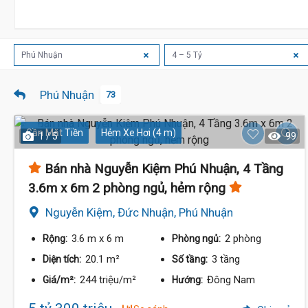
Phú Nhuận
4 – 5 Tỷ
Phú Nhuận
73
Gần Mặt Tiền
Hẻm Xe Hơi (4 m)
1 / 5
99
Bán nhà Nguyễn Kiệm Phú Nhuận, 4 Tầng
3.6m x 6m 2 phòng ngủ, hẻm rộng
Nguyễn Kiệm, Đức Nhuận, Phú Nhuận
3.6 m
x 6 m
2 phòng
Rộng:
Phòng ngủ:
20.1 m²
3 tầng
Diện tích:
Số tầng:
244 triệu/m²
Đông Nam
Giá/m²:
Hướng: