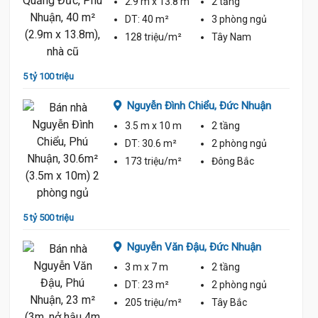
2.9 m
x 13.8 m
2 tầng
DT:
40 m²
3 phòng
ngủ
128 triệu/m²
Tây Nam
5 tỷ 100 triệu
5 tỷ 59
Nguyễn Đình Chiểu,
Đức Nhuận
ủ
3.5 m
x 10 m
2 tầng
DT:
30.6 m²
2 phòng
ngủ
173 triệu/m²
Đông Bắc
uận
5 tỷ 500 triệu
5 tỷ 90
Nguyễn Văn Đậu,
Đức Nhuận
ủ
3 m
x 7 m
2 tầng
DT:
23 m²
2 phòng
ngủ
205 triệu/m²
Tây Bắc