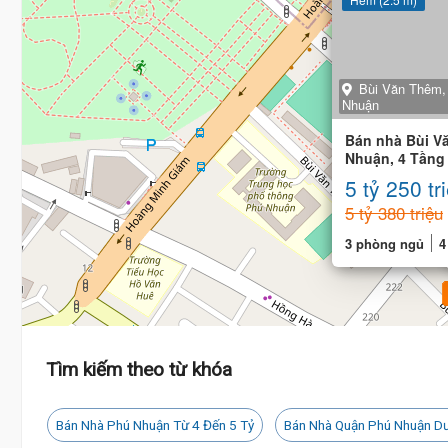
Bùi Văn Thêm,
Nhuận
Bán nhà Bùi V
Nhuận, 4 Tầng
5.5m, 3 phòng
5 tỷ 250 tr
5 tỷ 380 triệu
3 phòng ngủ
4
Tìm kiếm theo từ khóa
Bán Nhà Phú Nhuận Từ 4 Đến 5 Tỷ
Bán Nhà Quận Phú Nhuận Dư