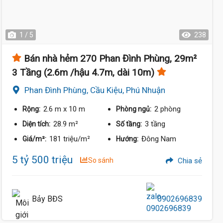
1 / 5
238
Bán nhà hẻm 270 Phan Đình Phùng, 29m²
3 Tầng (2.6m /hậu 4.7m, dài 10m)
Phan Đình Phùng, Cầu Kiệu, Phú Nhuận
2.6 m
x 10 m
2 phòng
Rộng:
Phòng ngủ:
28.9 m²
3 tầng
Diện tích:
Số tầng:
181 triệu/m²
Đông Nam
Giá/m²:
Hướng:
5 tỷ 500 triệu
So sánh
Chia sẻ
Bảy BĐS
0902696839