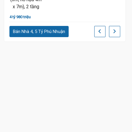
4 tỷ 980 triệu
5 tỷ 98
Bán Nhà 4, 5 Tỷ Phú Nhuận
.1 Tỷ
5.3 Tỷ