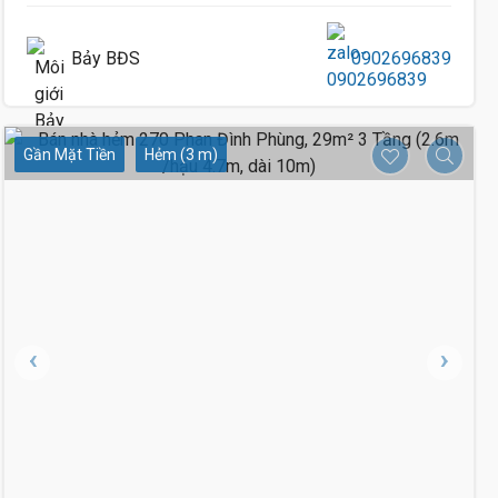
Bảy BĐS
0902696839
Gần Mặt Tiền
Hẻm (3 m)
5.5 Tỷ