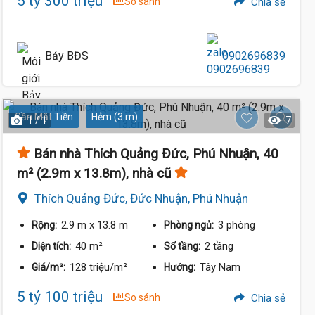
5 tỷ 300 triệu
So sánh
Chia sẻ
Bảy BĐS
0902696839
Gần Mặt Tiền
Hẻm (3 m)
1 / 1
7
Bán nhà Thích Quảng Đức, Phú Nhuận, 40
m² (2.9m x 13.8m), nhà cũ
Thích Quảng Đức, Đức Nhuận, Phú Nhuận
2.9 m
x 13.8 m
3 phòng
Rộng:
Phòng ngủ:
40 m²
2 tầng
Diện tích:
Số tầng:
128 triệu/m²
Tây Nam
Giá/m²:
Hướng:
5 tỷ 100 triệu
So sánh
Chia sẻ