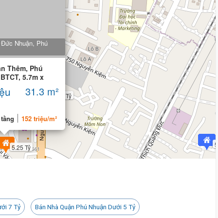
5 tỷ 300 triệu
 Đức Nhuận, Phú
ăn Thêm, Phú
 BTCT, 5.7m x
 ngủ
iệu
31.3 m²
5.3 Tỷ
 tầng
152 triệu/m²
5
5.25 Tỷ
ới 7 Tỷ
Bán Nhà Quận Phú Nhuận Dưới 5 Tỷ