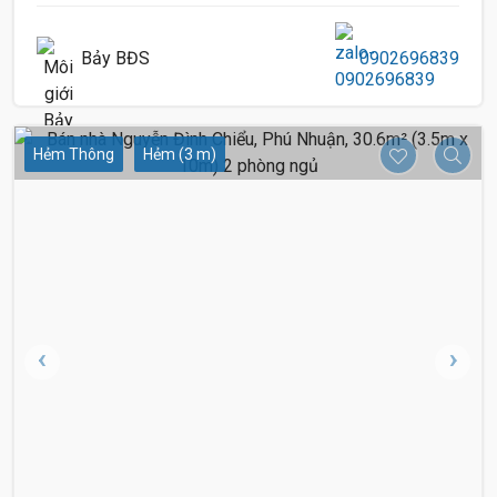
Bảy BĐS
0902696839
5.4 Tỷ
Hẻm Thông
Hẻm (3 m)
4.95 Tỷ