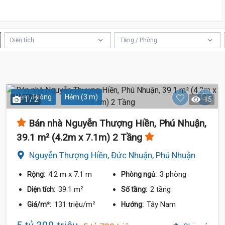
5.59 Tỷ
Diện tích
Tầng / Phòng
Hẻm Thông
Hẻm (3 m)
1 / 2
15
Bán nhà Nguyễn Thượng Hiền, Phú Nhuận,
5.5 
39.1 m² (4.2m x 7.1m) 2 Tầng
Nguyễn Thượng Hiền, Đức Nhuận, Phú Nhuận
5.4 Tỷ
4.2 m
x 7.1 m
3 phòng
Rộng:
Phòng ngủ:
39.1 m²
2 tầng
Diện tích:
Số tầng:
131 triệu/m²
Tây Nam
Giá/m²:
Hướng: