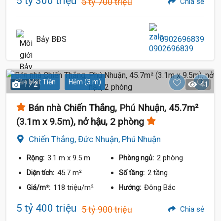
5 tỷ 300 triệu
5 tỷ 700 triệu
Chia sẻ
4.95 Tỷ
Bảy BĐS
0902696839
Gần Mặt Tiền
Hẻm (3 m)
1 / 2
41
Bán nhà Chiến Thắng, Phú Nhuận, 45.7m²
(3.1m x 9.5m), nở hậu, 2 phòng
Chiến Thắng, Đức Nhuận, Phú Nhuận
3.1 m
x 9.5 m
2 phòng
Rộng:
Phòng ngủ:
45.7 m²
2 tầng
Diện tích:
Số tầng:
118 triệu/m²
Đông Bắc
Giá/m²:
Hướng:
5.5 Tỷ
5 tỷ 400 triệu
5 tỷ 900 triệu
Chia sẻ