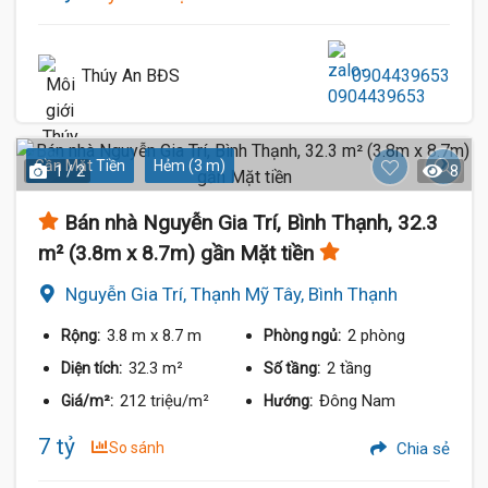
Thúy An BĐS
0904439653
Gần Mặt Tiền
Hẻm (3 m)
1 / 2
8
Bán nhà Nguyễn Gia Trí, Bình Thạnh, 32.3
m² (3.8m x 8.7m) gần Mặt tiền
Nguyễn Gia Trí, Thạnh Mỹ Tây, Bình Thạnh
3.8 m
x 8.7 m
2 phòng
Rộng:
Phòng ngủ:
32.3 m²
2 tầng
Diện tích:
Số tầng:
212 triệu/m²
Đông Nam
Giá/m²:
Hướng:
7 tỷ
So sánh
Chia sẻ