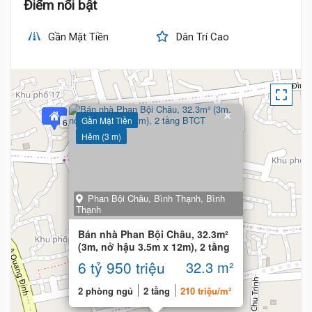
Điểm nổi bật
Gần Mặt Tiền
Dân Trí Cao
×
Gần Mặt Tiền
6.98 Tỷ
Hẻm (3 m)
7 Tỷ
Phan Bội Châu, Bình Thạnh, Bình
Thạnh
Bán nhà Phan Bội Châu, 32.3m²
(3m, nở hậu 3.5m x 12m), 2 tầng
BTCT
6 tỷ 950 triệu
32.3 m²
2 phòng ngủ
2 tầng
210 triệu/m²