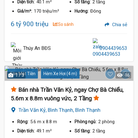
40.1 m²
2 tầng
Diện tích:
Số tầng:
170 triệu/m²
Đông
Giá/m²:
Hướng:
6 tỷ 900 triệu
So sánh
Chia sẻ
Thúy An BĐS
0904439653
Gần Mặt Tiền
Hẻm Xe Hơi (4 m)
1 / 3
16
Bán nhà Trần Văn Kỷ, ngay Chợ Bà Chiểu,
5.6m x 8.8m vuông vức, 2 Tầng
Trần Văn Kỷ, Bình Thạnh, Bình Thạnh
5.6 m
x 8.8 m
2 phòng
Rộng:
Phòng ngủ:
49.1 m²
2 tầng
Diện tích:
Số tầng: