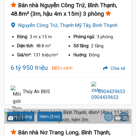
Bán nhà Nguyễn Công Trứ, Bình Thạnh,
48.8m² (3m, hậu 4m x 15m) 3 phòng
Nguyễn Công Trứ, Thạnh Mỹ Tây, Bình Thạnh
3 m
x 15 m
3 phòng
Rộng:
Phòng ngủ:
48.8 m²
2 tầng
Diện tích:
Số tầng:
131 triệu/m²
Đông
Giá/m²:
Hướng:
6 tỷ 950 triệu
So sánh
Chia sẻ
Thúy An BĐS
0904439653
Hẻm Thông
Hẻm (3 m)
1 / 1
25
Bán nhà Nơ Trang Long, Bình Thạnh,