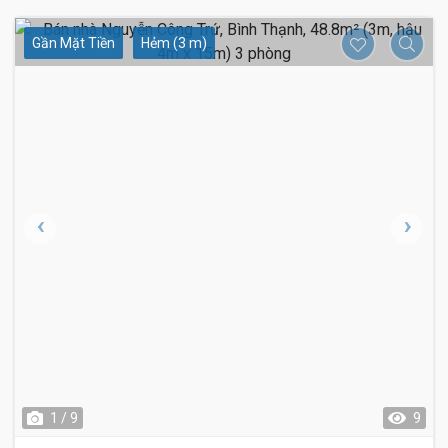
Gần Mặt Tiền
Hẻm (3 m)
1 / 9
9