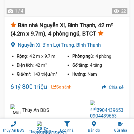
1 / 4
22
Bán nhà Nguyễn Xí, Bình Thạnh, 42 m²
(4.2m x 9.7m), 4 phòng ngủ, BTCT
Nguyễn Xí, Bình Lợi Trung, Bình Thạnh
4.2 m
x 9.7 m
4 phòng
Rộng:
Phòng ngủ:
42 m²
4 tầng
Diện tích:
Số tầng:
143 triệu/m²
Nam
Giá/m²:
Hướng:
6 tỷ 800 triệu
So sánh
Chia sẻ
Thúy An BĐS
0904439653
Thúy An BĐS
Lọc nhà
Bản đồ
Gửi nhà
Thúy An BĐS