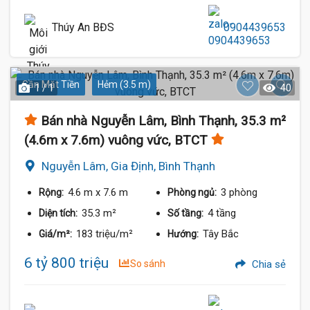
Thúy An BĐS
0904439653
Gần Mặt Tiền
Hẻm (3.5 m)
1 / 1
40
Bán nhà Nguyễn Lâm, Bình Thạnh, 35.3 m²
(4.6m x 7.6m) vuông vức, BTCT
Nguyễn Lâm, Gia Định, Bình Thạnh
4.6 m
x 7.6 m
3 phòng
Rộng:
Phòng ngủ:
35.3 m²
4 tầng
Diện tích:
Số tầng:
183 triệu/m²
Tây Bắc
Giá/m²:
Hướng:
6 tỷ 800 triệu
So sánh
Chia sẻ