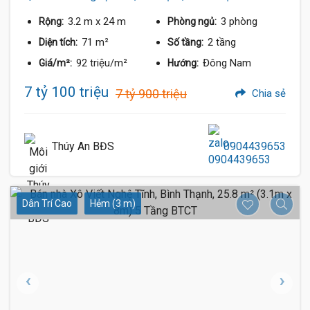
3.2 m
x 24 m
3 phòng
Rộng:
Phòng ngủ:
71 m²
2 tầng
Diện tích:
Số tầng:
92 triệu/m²
Đông Nam
Giá/m²:
Hướng:
7 tỷ 100 triệu
7 tỷ 900 triệu
Chia sẻ
Thúy An BĐS
0904439653
Dân Trí Cao
Hẻm (3 m)