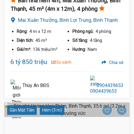
Bán nhà hẻm 4m, Mai Xuân Thưởng, Bình
Thạnh, 45 m² (4m x 12m), 4 phòng
Mai Xuân Thưởng, Bình Lợi Trung, Bình Thạnh
4 m
x 12 m
4 phòng
Rộng:
Phòng ngủ:
45 m²
4 tầng
Diện tích:
Số tầng:
136 triệu/m²
Nam
Giá/m²:
Hướng:
6 tỷ 850 triệu
So sánh
Chia sẻ
Thúy An BĐS
0904439653
Gần Mặt Tiền
Hẻm (3 m)