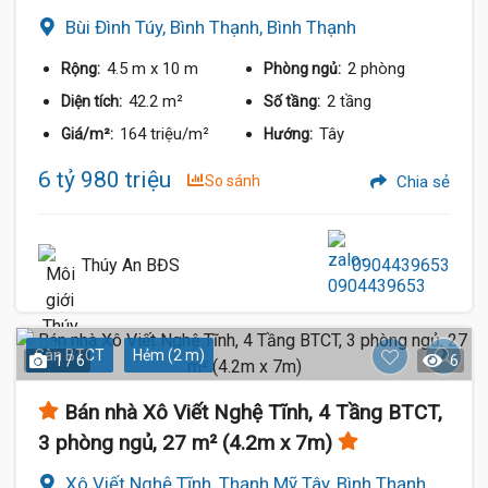
Bùi Đình Túy, Bình Thạnh, Bình Thạnh
4.5 m
x 10 m
2 phòng
Rộng:
Phòng ngủ:
42.2 m²
2 tầng
Diện tích:
Số tầng:
164 triệu/m²
Tây
Giá/m²:
Hướng:
6 tỷ 980 triệu
So sánh
Chia sẻ
Thúy An BĐS
0904439653
Sàn BTCT
Hẻm (2 m)
1 / 6
6
Bán nhà Xô Viết Nghệ Tĩnh, 4 Tầng BTCT,
3 phòng ngủ, 27 m² (4.2m x 7m)
Xô Viết Nghệ Tĩnh, Thạnh Mỹ Tây, Bình Thạnh