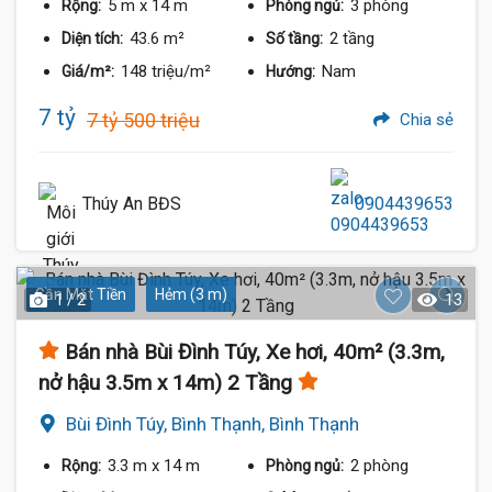
5 m
x 14 m
3 phòng
Rộng:
Phòng ngủ:
43.6 m²
2 tầng
Diện tích:
Số tầng:
148 triệu/m²
Nam
Giá/m²:
Hướng:
7 tỷ
7 tỷ 500 triệu
Chia sẻ
Thúy An BĐS
0904439653
Gần Mặt Tiền
Hẻm (3 m)
1 / 2
13
Bán nhà Bùi Đình Túy, Xe hơi, 40m² (3.3m,
nở hậu 3.5m x 14m) 2 Tầng
Bùi Đình Túy, Bình Thạnh, Bình Thạnh
3.3 m
x 14 m
2 phòng
Rộng:
Phòng ngủ: