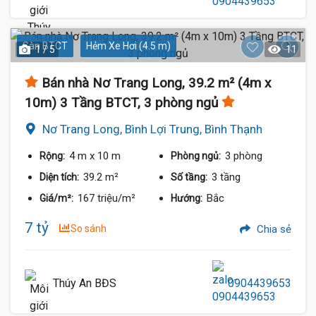
Sàn BTCT
Hẻm Xe Hơi (4.5 m)
1 / 5
11
Bán nhà Nơ Trang Long, 39.2 m² (4m x
10m) 3 Tầng BTCT, 3 phòng ngủ
Nơ Trang Long, Bình Lợi Trung, Bình Thạnh
4 m
x 10 m
3 phòng
Rộng:
Phòng ngủ:
39.2 m²
3 tầng
Diện tích:
Số tầng:
167 triệu/m²
Bắc
Giá/m²:
Hướng:
7 tỷ
So sánh
Chia sẻ
Thúy An BĐS
0904439653