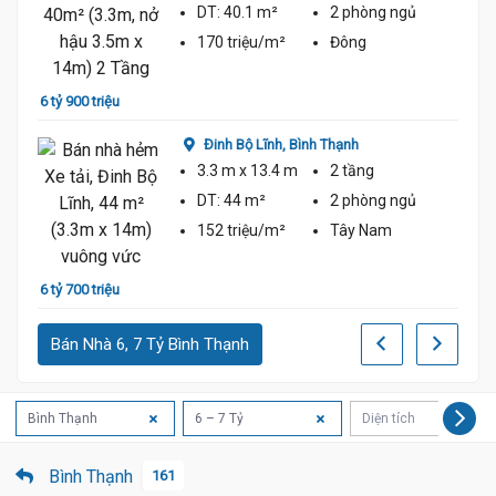
DT:
40.1 m²
2 phòng
ngủ
170 triệu/m²
Đông
6 tỷ 2
6 tỷ 900 triệu
Đinh Bộ Lĩnh,
Bình Thạnh
3.3 m
x 13.4 m
2 tầng
DT:
44 m²
2 phòng
ngủ
152 triệu/m²
Tây Nam
6 tỷ 700 triệu
6 tỷ 2
Bán Nhà 6, 7 Tỷ Bình Thạnh
Bình Thạnh
6 – 7 Tỷ
Diện tích
Bình Thạnh
161