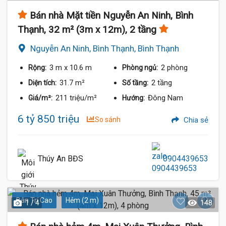
Bán nhà Mặt tiền Nguyễn An Ninh, Bình
Thạnh, 32 m² (3m x 12m), 2 tầng
Nguyễn An Ninh, Bình Thạnh, Bình Thạnh
3 m
x 10.6 m
2 phòng
Rộng:
Phòng ngủ:
31.7 m²
2 tầng
Diện tích:
Số tầng:
211 triệu/m²
Đông Nam
Giá/m²:
Hướng:
6 tỷ 850 triệu
So sánh
Chia sẻ
Thúy An BĐS
0904439653
Dân Trí Cao
Hẻm (2 m)
1 / 4
148