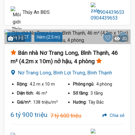
Thúy An BĐS
0904439653
Sàn BTCT
Hẻm (2.5 m)
1 / 5
20
Bán nhà Nơ Trang Long, Bình Thạnh, 46
m² (4.2m x 10m) nở hậu, 4 phòng
Nơ Trang Long, Bình Lợi Trung, Bình Thạnh
4.2 m
x 10 m
4 phòng
Rộng:
Phòng ngủ:
46 m²
3 tầng
Diện tích:
Số tầng:
138 triệu/m²
Tây Bắc
Giá/m²:
Hướng:
6 tỷ 900 triệu
7 tỷ 600 triệu
Chia sẻ