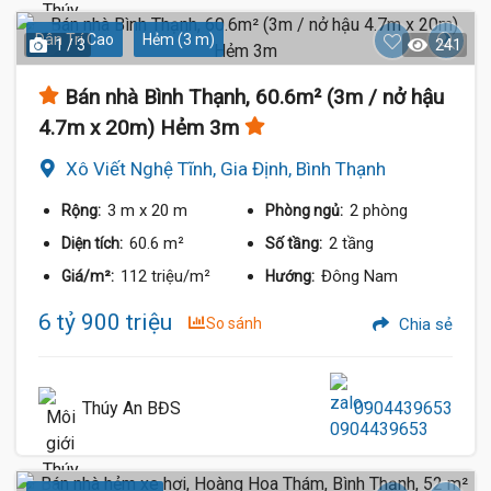
Dân Trí Cao
Hẻm (3 m)
1 / 3
241
Bán nhà Bình Thạnh, 60.6m² (3m / nở hậu
4.7m x 20m) Hẻm 3m
Xô Viết Nghệ Tĩnh, Gia Định, Bình Thạnh
3 m
x 20 m
2 phòng
Rộng:
Phòng ngủ:
60.6 m²
2 tầng
Diện tích:
Số tầng:
112 triệu/m²
Đông Nam
Giá/m²:
Hướng:
6 tỷ 900 triệu
So sánh
Chia sẻ
Thúy An BĐS
0904439653