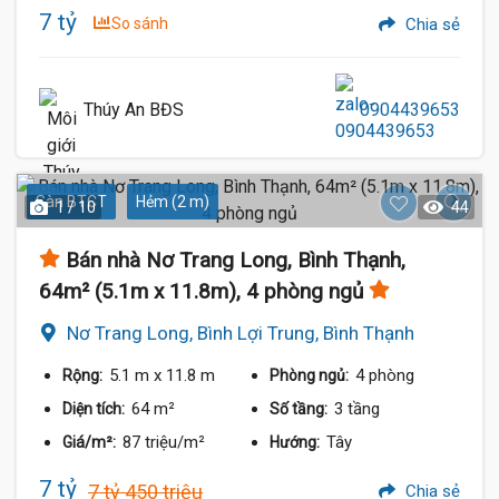
7 tỷ
So sánh
Chia sẻ
Thúy An BĐS
0904439653
Sàn BTCT
Hẻm (2 m)
1 / 10
44
Bán nhà Nơ Trang Long, Bình Thạnh,
64m² (5.1m x 11.8m), 4 phòng ngủ
Nơ Trang Long, Bình Lợi Trung, Bình Thạnh
5.1 m
x 11.8 m
4 phòng
Rộng:
Phòng ngủ:
64 m²
3 tầng
Diện tích:
Số tầng:
87 triệu/m²
Tây
Giá/m²:
Hướng:
7 tỷ
7 tỷ 450 triệu
Chia sẻ