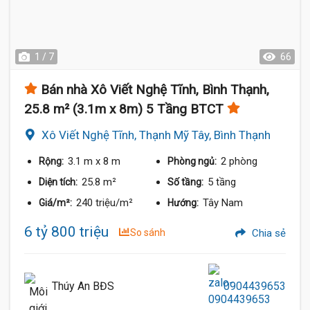
1 / 7
66
Bán nhà Xô Viết Nghệ Tĩnh, Bình Thạnh,
25.8 m² (3.1m x 8m) 5 Tầng BTCT
Xô Viết Nghệ Tĩnh, Thạnh Mỹ Tây, Bình Thạnh
3.1 m
x 8 m
2 phòng
Rộng:
Phòng ngủ:
25.8 m²
5 tầng
Diện tích:
Số tầng:
240 triệu/m²
Tây Nam
Giá/m²:
Hướng:
6 tỷ 800 triệu
So sánh
Chia sẻ
Thúy An BĐS
0904439653