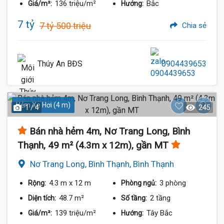
136 triệu/m²
Bắc
Giá/m²:
Hướng:
7 tỷ
7 tỷ 500 triệu
Chia sẻ
Thúy An BĐS
0904439653
Hẻm Xe Hơi (4 m)
1 / 4
245
Bán nhà hẻm 4m, Nơ Trang Long, Bình
Thạnh, 49 m² (4.3m x 12m), gần MT
Nơ Trang Long, Bình Thạnh, Bình Thạnh
4.3 m
x 12 m
3 phòng
Rộng:
Phòng ngủ:
48.7 m²
2 tầng
Diện tích:
Số tầng:
139 triệu/m²
Tây Bắc
Giá/m²:
Hướng: