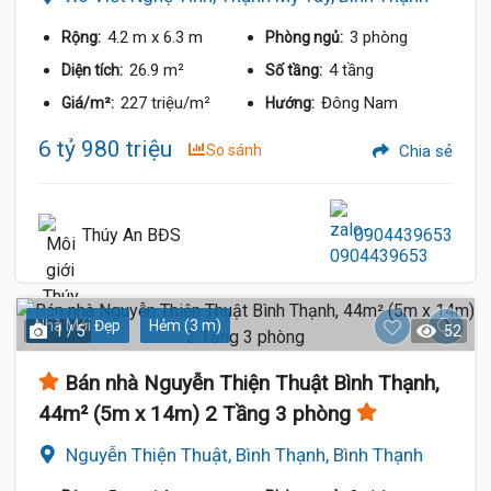
4.2 m
x 6.3 m
3 phòng
Rộng:
Phòng ngủ:
26.9 m²
4 tầng
Diện tích:
Số tầng:
227 triệu/m²
Đông Nam
Giá/m²:
Hướng:
6 tỷ 980 triệu
So sánh
Chia sẻ
Thúy An BĐS
0904439653
Nhà Mới Đẹp
Hẻm (3 m)
1 / 5
52
Bán nhà Nguyễn Thiện Thuật Bình Thạnh,
44m² (5m x 14m) 2 Tầng 3 phòng
Nguyễn Thiện Thuật, Bình Thạnh, Bình Thạnh