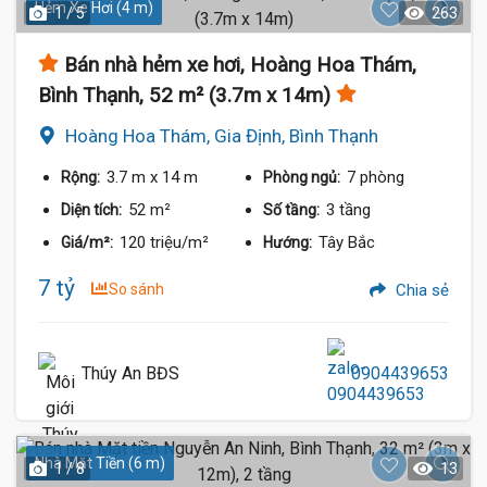
Hẻm Xe Hơi (4 m)
1 / 5
263
Bán nhà hẻm xe hơi, Hoàng Hoa Thám,
Bình Thạnh, 52 m² (3.7m x 14m)
Hoàng Hoa Thám, Gia Định, Bình Thạnh
3.7 m
x 14 m
7 phòng
Rộng:
Phòng ngủ:
52 m²
3 tầng
Diện tích:
Số tầng:
120 triệu/m²
Tây Bắc
Giá/m²:
Hướng:
7 tỷ
So sánh
Chia sẻ
Thúy An BĐS
0904439653
Nhà Mặt Tiền (6 m)
1 / 8
13