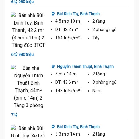
6 tỷ 980 triệu
7 tỷ 3
Bùi Đình Túy,
Bình Thạnh
4.5 m
x 10 m
2 tầng
DT:
42.2 m²
2 phòng
ngủ
164 triệu/m²
Tây
6 tỷ 980 triệu
7 tỷ 3
Nguyễn Thiện Thuật,
Bình Thạnh
5 m
x 14 m
2 tầng
DT:
43.6 m²
3 phòng
ngủ
148 triệu/m²
Nam
7 tỷ 4
7 tỷ
Bùi Đình Túy,
Bình Thạnh
3.3 m
x 14 m
2 tầng