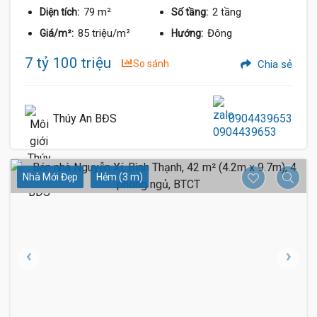
79 m²
2 tầng
Diện tích:
Số tầng:
85 triệu/m²
Đông
Giá/m²:
Hướng:
7 tỷ 100 triệu
So sánh
Chia sẻ
Thúy An BĐS
0904439653
Nhà Mới Đẹp
Hẻm (3 m)