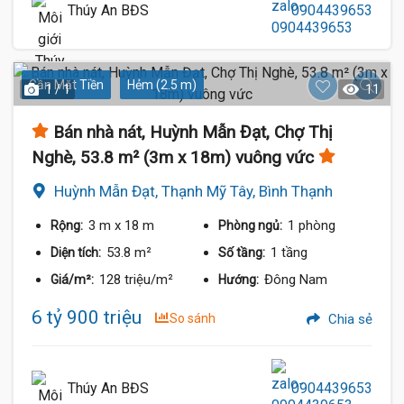
Thúy An BĐS
0904439653
Gần Mặt Tiền
Hẻm (2.5 m)
1 / 1
11
Bán nhà nát, Huỳnh Mẫn Đạt, Chợ Thị
Nghè, 53.8 m² (3m x 18m) vuông vức
Huỳnh Mẫn Đạt, Thạnh Mỹ Tây, Bình Thạnh
3 m
x 18 m
1 phòng
Rộng:
Phòng ngủ:
53.8 m²
1 tầng
Diện tích:
Số tầng:
128 triệu/m²
Đông Nam
Giá/m²:
Hướng:
6 tỷ 900 triệu
So sánh
Chia sẻ
Thúy An BĐS
0904439653