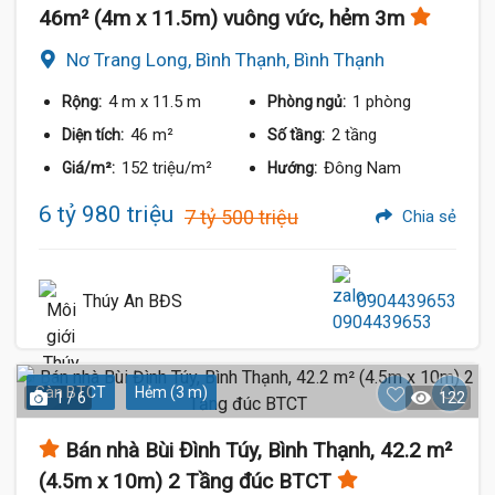
46m² (4m x 11.5m) vuông vức, hẻm 3m
Nơ Trang Long, Bình Thạnh, Bình Thạnh
4 m
x 11.5 m
1 phòng
Rộng:
Phòng ngủ:
46 m²
2 tầng
Diện tích:
Số tầng:
152 triệu/m²
Đông Nam
Giá/m²:
Hướng:
6 tỷ 980 triệu
7 tỷ 500 triệu
Chia sẻ
Thúy An BĐS
0904439653
Sàn BTCT
Hẻm (3 m)
1 / 6
122
Bán nhà Bùi Đình Túy, Bình Thạnh, 42.2 m²
(4.5m x 10m) 2 Tầng đúc BTCT