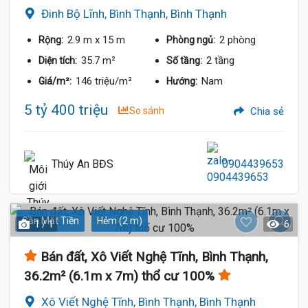
Đinh Bộ Lĩnh, Bình Thạnh, Bình Thạnh
2.9 m
x 15 m
2 phòng
Rộng:
Phòng ngủ:
35.7 m²
2 tầng
Diện tích:
Số tầng:
146 triệu/m²
Nam
Giá/m²:
Hướng:
5 tỷ 400 triệu
So sánh
Chia sẻ
Thúy An BĐS
0904439653
Gần Mặt Tiền
Hẻm (2 m)
1 / 1
6
Bán đất, Xô Viết Nghệ Tĩnh, Bình Thạnh,
36.2m² (6.1m x 7m) thổ cư 100%
Xô Viết Nghệ Tĩnh, Bình Thạnh, Bình Thạnh