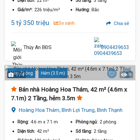
22 m²
3 tầng
Diện tích:
Số tầng:
226 triệu/m²
Bắc
Giá/m²:
Hướng:
5 tỷ 350 triệu
So sánh
Chia sẻ
Thúy An BĐS
0904439653
Hẻm Thông
Hẻm (3.5 m)
1 / 4
9
Bán nhà Hoàng Hoa Thám, 42 m² (4.6m x
7.1m) 2 Tầng, hẻm 3.5m
Hoàng Hoa Thám, Bình Lợi Trung, Bình Thạnh
4.6 m
x 7.1 m
2 phòng
Rộng:
Phòng ngủ:
42 m²
2 tầng
Diện tích:
Số tầng: