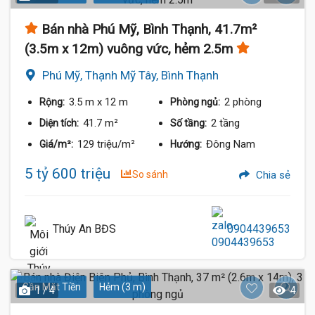
Bán nhà Phú Mỹ, Bình Thạnh, 41.7m²
(3.5m x 12m) vuông vức, hẻm 2.5m
Phú Mỹ, Thạnh Mỹ Tây, Bình Thạnh
3.5 m
x 12 m
2 phòng
Rộng:
Phòng ngủ:
41.7 m²
2 tầng
Diện tích:
Số tầng:
129 triệu/m²
Đông Nam
Giá/m²:
Hướng:
5 tỷ 600 triệu
So sánh
Chia sẻ
Thúy An BĐS
0904439653
Gần Mặt Tiền
Hẻm (3 m)
1 / 4
4