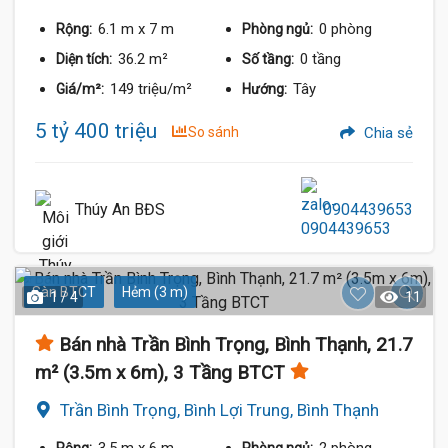
6.1 m
x 7 m
0 phòng
Rộng:
Phòng ngủ:
36.2 m²
0 tầng
Diện tích:
Số tầng:
149 triệu/m²
Tây
Giá/m²:
Hướng:
5 tỷ 400 triệu
So sánh
Chia sẻ
Thúy An BĐS
0904439653
Sàn BTCT
Hẻm (3 m)
1 / 4
11
Bán nhà Trần Bình Trọng, Bình Thạnh, 21.7
m² (3.5m x 6m), 3 Tầng BTCT
Trần Bình Trọng, Bình Lợi Trung, Bình Thạnh