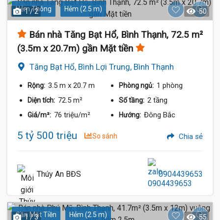
Hẻm Thông
Hẻm (2.5 m)
1 / 2
50
Bán nhà Tăng Bạt Hổ, Bình Thạnh, 72.5 m²
(3.5m x 20.7m) gần Mặt tiền
Tăng Bạt Hổ, Bình Lợi Trung, Bình Thạnh
3.5 m
x 20.7 m
1 phòng
Rộng:
Phòng ngủ:
72.5 m²
2 tầng
Diện tích:
Số tầng:
76 triệu/m²
Đông Bắc
Giá/m²:
Hướng:
5 tỷ 500 triệu
So sánh
Chia sẻ
Thúy An BĐS
0904439653
Gần Mặt Tiền
Hẻm (2.5 m)
1 / 3
55