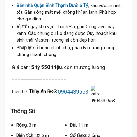
Bán nhà Quận Bình Thạnh Dưới 6 Tỷ
, khu vực an ninh
tốt. Gần sông mát mẻ, không khí an lành. Phù hợp
cho gia đình
Vị trí:
ngay khu vực Thanh Đa, gần Công viên, cây
xanh. Các chung cư Lô đang được Quy hoạch khu
sinh thái Masteri, tương lai còn đẹp hơn
Pháp lý:
sổ hồng chính chủ, pháp lý rõ ràng, công
chứng nhanh chóng.
Giá bán:
5 tỷ 550 triệu
, còn thương lượng
__________________
0904439653
Liên hệ:
Thúy An BĐS
Thông Số
Rộng:
3 m
Dài:
11 m
Diện tích:
32.5 m²
Số tầng:
2 tầng