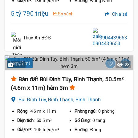
136 triệu/m²
Đông Nam
Giá/m²:
Hướng:
5 tỷ 790 triệu
So sánh
Chia sẻ
Thúy An BĐS
0904439653
Hẻm (3 m)
1 / 1
28
Bán đất Bùi Đình Túy, Bình Thạnh, 50.5m²
(4.6m x 11m) hẻm 3m
Bùi Đình Túy, Bình Thạnh, Bình Thạnh
4.6 m
x 11 m
0 phòng
Rộng:
Phòng ngủ:
50.5 m²
0 tầng
Diện tích:
Số tầng:
105 triệu/m²
Đông
Giá/m²:
Hướng: