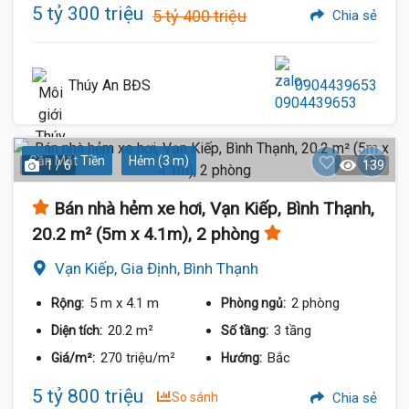
5 tỷ 300 triệu
5 tỷ 400 triệu
Chia sẻ
Thúy An BĐS
0904439653
Gần Mặt Tiền
Hẻm (3 m)
1 / 6
139
Bán nhà hẻm xe hơi, Vạn Kiếp, Bình Thạnh,
20.2 m² (5m x 4.1m), 2 phòng
Vạn Kiếp, Gia Định, Bình Thạnh
5 m
x 4.1 m
2 phòng
Rộng:
Phòng ngủ:
20.2 m²
3 tầng
Diện tích:
Số tầng:
270 triệu/m²
Bắc
Giá/m²:
Hướng:
5 tỷ 800 triệu
So sánh
Chia sẻ