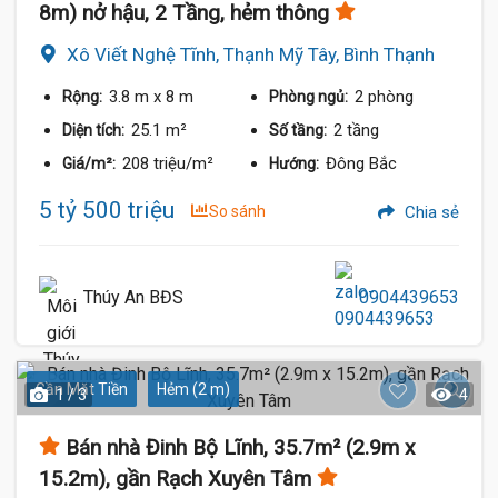
8m) nở hậu, 2 Tầng, hẻm thông
Xô Viết Nghệ Tĩnh, Thạnh Mỹ Tây, Bình Thạnh
3.8 m
x 8 m
2 phòng
Rộng:
Phòng ngủ:
25.1 m²
2 tầng
Diện tích:
Số tầng:
208 triệu/m²
Đông Bắc
Giá/m²:
Hướng:
5 tỷ 500 triệu
So sánh
Chia sẻ
Thúy An BĐS
0904439653
Gần Mặt Tiền
Hẻm (2 m)
1 / 3
4
Bán nhà Đinh Bộ Lĩnh, 35.7m² (2.9m x
15.2m), gần Rạch Xuyên Tâm