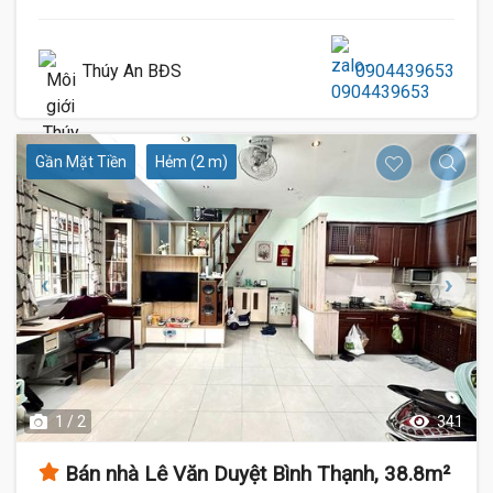
Thúy An BĐS
0904439653
Gần Mặt Tiền
Hẻm (2 m)
1 / 2
341
Bán nhà Lê Văn Duyệt Bình Thạnh, 38.8m²