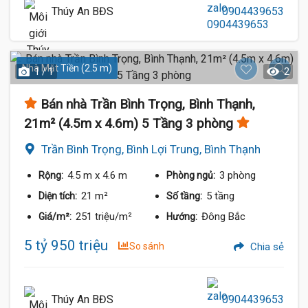
Thúy An BĐS
0904439653
Nhà Mặt Tiền (2.5 m)
1 / 1
2
Bán nhà Trần Bình Trọng, Bình Thạnh,
21m² (4.5m x 4.6m) 5 Tầng 3 phòng
Trần Bình Trọng, Bình Lợi Trung, Bình Thạnh
4.5 m
x 4.6 m
3 phòng
Rộng:
Phòng ngủ:
21 m²
5 tầng
Diện tích:
Số tầng:
251 triệu/m²
Đông Bắc
Giá/m²:
Hướng:
5 tỷ 950 triệu
So sánh
Chia sẻ
Thúy An BĐS
0904439653