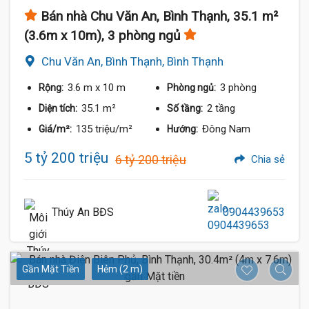
Bán nhà Chu Văn An, Bình Thạnh, 35.1 m²
(3.6m x 10m), 3 phòng ngủ
Chu Văn An, Bình Thạnh, Bình Thạnh
3.6 m
x 10 m
3 phòng
Rộng:
Phòng ngủ:
35.1 m²
2 tầng
Diện tích:
Số tầng:
135 triệu/m²
Đông Nam
Giá/m²:
Hướng:
5 tỷ 200 triệu
6 tỷ 200 triệu
Chia sẻ
Thúy An BĐS
0904439653
Gần Mặt Tiền
Hẻm (2 m)