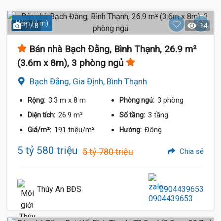
Hẻm (1 m)
1 / 8
14
Bán nhà Bạch Đằng, Bình Thạnh, 26.9 m²
(3.6m x 8m), 3 phòng ngủ
Bạch Đằng, Gia Định, Bình Thạnh
3.3 m
x 8 m
3 phòng
Rộng:
Phòng ngủ:
26.9 m²
3 tầng
Diện tích:
Số tầng:
191 triệu/m²
Đông
Giá/m²:
Hướng:
5 tỷ 580 triệu
5 tỷ 780 triệu
Chia sẻ
Thúy An BĐS
0904439653