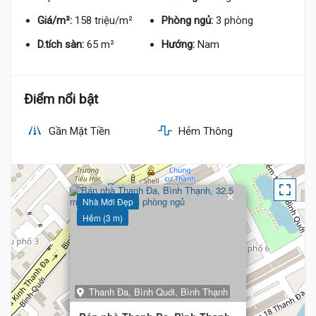
Giá/m²:
158 triệu/m²
Phòng ngủ:
3 phòng
D.tích sàn:
65 m²
Hướng:
Nam
Điểm nổi bật
Gần Mặt Tiền
Hẻm Thông
×
Nhà Mới Đẹp
Hẻm (3 m)
Thanh Đa, Bình Quới, Bình Thạnh