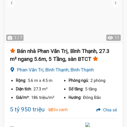
1 / 7
11
Bán nhà Phan Văn Trị, Bình Thạnh, 27.3
m² ngang 5.6m, 5 Tầng, sàn BTCT
Phan Văn Trị, Bình Thạnh, Bình Thạnh
5.6 m
x 4.5 m
2 phòng
Rộng:
Phòng ngủ:
27.3 m²
5 tầng
Diện tích:
Số tầng:
186 triệu/m²
Đông Bắc
Giá/m²:
Hướng:
5 tỷ 950 triệu
So sánh
Chia sẻ