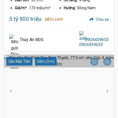
173 triệu/m²
Đông Nam
Giá/m²:
Hướng:
5 tỷ 900 triệu
So sánh
Chia sẻ
Thúy An BĐS
0904439653
Gần Mặt Tiền
Hẻm (3 m)