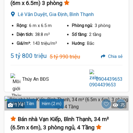
(6m x 6.5m) 3 phòng
Lê Văn Duyệt, Gia Định, Bình Thạnh
6 m
x 6.5 m
3 phòng
Rộng:
Phòng ngủ:
38.8 m²
2 tầng
Diện tích:
Số tầng:
143 triệu/m²
Bắc
Giá/m²:
Hướng:
5 tỷ 800 triệu
5 tỷ 990 triệu
Chia sẻ
Thúy An BĐS
0904439653
Gần Mặt Tiền
Hẻm (2 m)
1 / 4
75
Bán nhà Vạn Kiếp, Bình Thạnh, 34 m²
(6.5m x 6m), 3 phòng ngủ, 4 Tầng