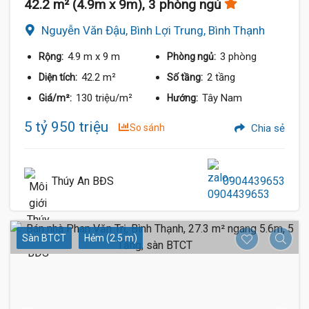
42.2 m² (4.9m x 9m), 3 phòng ngủ
Nguyễn Văn Đậu, Bình Lợi Trung, Bình Thạnh
4.9 m
x 9 m
3 phòng
Rộng:
Phòng ngủ:
42.2 m²
2 tầng
Diện tích:
Số tầng:
130 triệu/m²
Tây Nam
Giá/m²:
Hướng:
5 tỷ 950 triệu
So sánh
Chia sẻ
Thúy An BĐS
0904439653
Sàn BTCT
Hẻm (2.5 m)