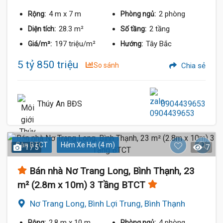
4 m
x 7 m
2 phòng
Rộng:
Phòng ngủ:
28.3 m²
2 tầng
Diện tích:
Số tầng:
197 triệu/m²
Tây Bắc
Giá/m²:
Hướng:
5 tỷ 850 triệu
So sánh
Chia sẻ
Thúy An BĐS
0904439653
Sàn BTCT
Hẻm Xe Hơi (4 m)
1 / 5
7
Bán nhà Nơ Trang Long, Bình Thạnh, 23
m² (2.8m x 10m) 3 Tầng BTCT
Nơ Trang Long, Bình Lợi Trung, Bình Thạnh
2.8 m
x 10 m
4 phòng
Rộng:
Phòng ngủ: