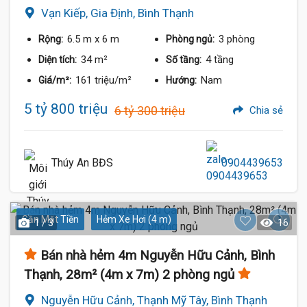
Vạn Kiếp, Gia Định, Bình Thạnh
6.5 m
x 6 m
3 phòng
Rộng:
Phòng ngủ:
34 m²
4 tầng
Diện tích:
Số tầng:
161 triệu/m²
Nam
Giá/m²:
Hướng:
5 tỷ 800 triệu
6 tỷ 300 triệu
Chia sẻ
Thúy An BĐS
0904439653
Gần Mặt Tiền
Hẻm Xe Hơi (4 m)
1 / 3
16
Bán nhà hẻm 4m Nguyễn Hữu Cảnh, Bình
Thạnh, 28m² (4m x 7m) 2 phòng ngủ
Nguyễn Hữu Cảnh, Thạnh Mỹ Tây, Bình Thạnh