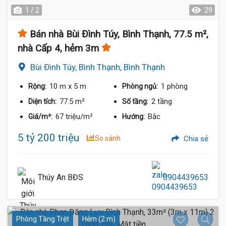
1 / 2
29
Bán nhà Bùi Đình Túy, Bình Thạnh, 77.5 m²,
nhà Cấp 4, hẻm 3m
Bùi Đình Túy, Bình Thạnh, Bình Thạnh
10 m
x 5 m
1 phòng
Rộng:
Phòng ngủ:
77.5 m²
2 tầng
Diện tích:
Số tầng:
67 triệu/m²
Bắc
Giá/m²:
Hướng:
5 tỷ 200 triệu
So sánh
Chia sẻ
Thúy An BĐS
0904439653
Phòng Tầng Trệt
Hẻm (2 m)