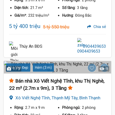
3.5 m
x 6 m
2 phòng
Rộng:
Phòng ngủ:
21.7 m²
3 tầng
Diện tích:
Số tầng:
232 triệu/m²
Đông Bắc
Giá/m²:
Hướng:
5 tỷ 400 triệu
5 tỷ 550 triệu
Chia sẻ
Thúy An BĐS
0904439653
Nhà Mới Đẹp
Hẻm (3 m)
1 / 3
9
Bán nhà Xô Viết Nghệ Tĩnh, khu Thị Nghè,
22 m² (2.7m x 9m), 3 Tầng
Xô Viết Nghệ Tĩnh, Thạnh Mỹ Tây, Bình Thạnh
2.7 m
x 9 m
2 phòng
Rộng:
Phòng ngủ: