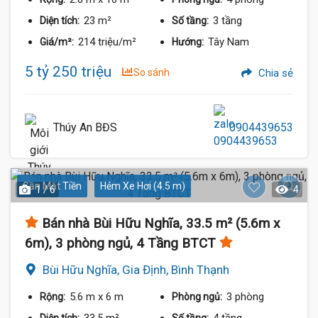
23 m²
3 tầng
Diện tích:
Số tầng:
214 triệu/m²
Tây Nam
Giá/m²:
Hướng:
5 tỷ 250 triệu
So sánh
Chia sẻ
Thúy An BĐS
0904439653
Gần Mặt Tiền
Hẻm Xe Hơi (4.5 m)
1 / 6
4
Bán nhà Bùi Hữu Nghĩa, 33.5 m² (5.6m x
6m), 3 phòng ngủ, 4 Tầng BTCT
Bùi Hữu Nghĩa, Gia Định, Bình Thạnh
5.6 m
x 6 m
3 phòng
Rộng:
Phòng ngủ:
33.5 m²
4 tầng
Diện tích:
Số tầng: