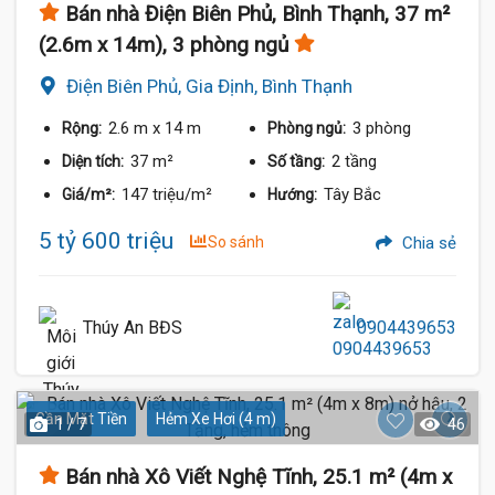
Bán nhà Điện Biên Phủ, Bình Thạnh, 37 m²
(2.6m x 14m), 3 phòng ngủ
Điện Biên Phủ, Gia Định, Bình Thạnh
2.6 m
x 14 m
3 phòng
Rộng:
Phòng ngủ:
37 m²
2 tầng
Diện tích:
Số tầng:
147 triệu/m²
Tây Bắc
Giá/m²:
Hướng:
5 tỷ 600 triệu
So sánh
Chia sẻ
Thúy An BĐS
0904439653
5 Tỷ
Gần Mặt Tiền
Hẻm Xe Hơi (4 m)
1 / 7
46
Bán nhà Xô Viết Nghệ Tĩnh, 25.1 m² (4m x