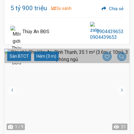
5 tỷ 900 triệu
So sánh
Chia sẻ
Thúy An BĐS
0904439653
Sàn BTCT
Hẻm (3 m)
1 / 9
51