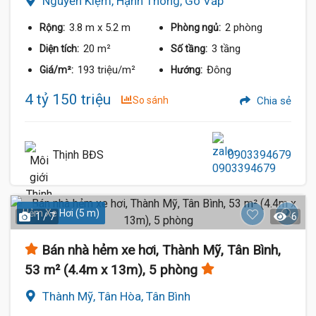
Nguyễn Kiệm, Hạnh Thông, Gò Vấp
3.8 m
x 5.2 m
2 phòng
Rộng:
Phòng ngủ:
20 m²
3 tầng
Diện tích:
Số tầng:
193 triệu/m²
Đông
Giá/m²:
Hướng:
4 tỷ 150 triệu
So sánh
Chia sẻ
Thịnh BĐS
0903394679
Hẻm Xe Hơi (5 m)
1 / 7
6
Bán nhà hẻm xe hơi, Thành Mỹ, Tân Bình,
53 m² (4.4m x 13m), 5 phòng
Thành Mỹ, Tân Hòa, Tân Bình