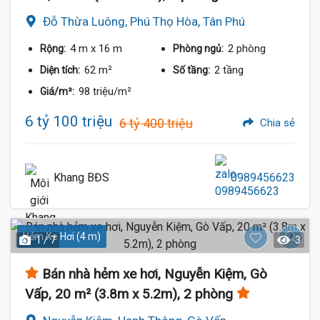
Đỗ Thừa Luông, Phú Thọ Hòa, Tân Phú
4 m
x 16 m
2 phòng
Rộng:
Phòng ngủ:
62 m²
2 tầng
Diện tích:
Số tầng:
98 triệu/m²
Giá/m²:
6 tỷ 100 triệu
6 tỷ 400 triệu
Chia sẻ
Khang BĐS
0989456623
Hẻm Xe Hơi (4 m)
1 / 7
3
Bán nhà hẻm xe hơi, Nguyễn Kiệm, Gò
Vấp, 20 m² (3.8m x 5.2m), 2 phòng