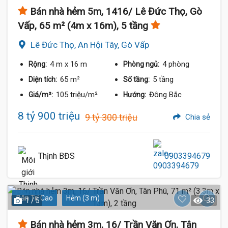
Bán nhà hẻm 5m, 1416/ Lê Đức Thọ, Gò
Vấp, 65 m² (4m x 16m), 5 tầng
Lê Đức Thọ, An Hội Tây, Gò Vấp
4 m
x 16 m
4 phòng
Rộng:
Phòng ngủ:
65 m²
5 tầng
Diện tích:
Số tầng:
105 triệu/m²
Đông Bắc
Giá/m²:
Hướng:
8 tỷ 900 triệu
9 tỷ 300 triệu
Chia sẻ
Thịnh BĐS
0903394679
Dân Trí Cao
Hẻm (3 m)
1 / 5
33
Bán nhà hẻm 3m, 16/ Trần Văn Ơn, Tân