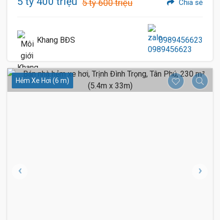
5 tỷ 400 triệu
5 tỷ 600 triệu
Chia sẻ
Khang BĐS
0989456623
Hẻm Xe Hơi (6 m)