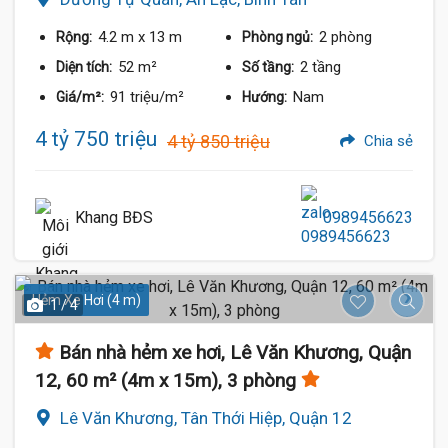
4.2 m
x 13 m
2 phòng
Rộng:
Phòng ngủ:
52 m²
2 tầng
Diện tích:
Số tầng:
91 triệu/m²
Nam
Giá/m²:
Hướng:
4 tỷ 750 triệu
4 tỷ 850 triệu
Chia sẻ
Khang BĐS
0989456623
Hẻm Xe Hơi (4 m)
1 / 4
Bán nhà hẻm xe hơi, Lê Văn Khương, Quận
12, 60 m² (4m x 15m), 3 phòng
Lê Văn Khương, Tân Thới Hiệp, Quận 12