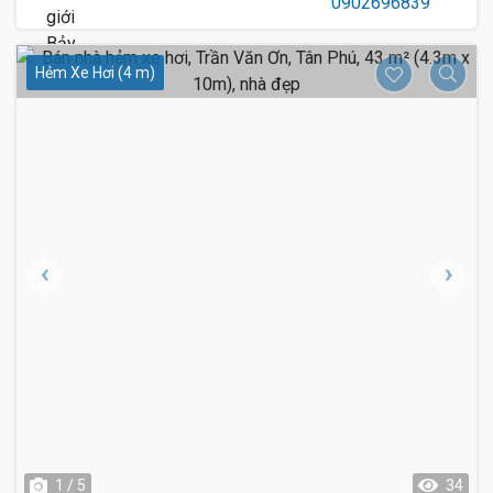
Hẻm Xe Hơi (4 m)
1 / 5
34