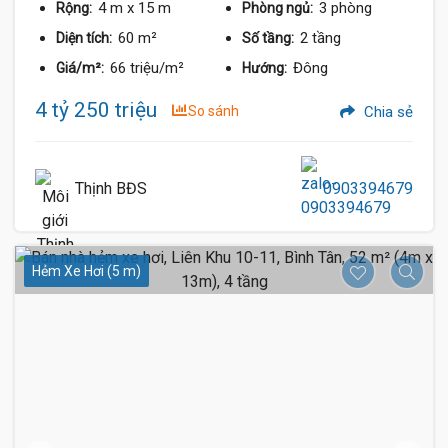
4 m
x 15 m
3 phòng
Rộng:
Phòng ngủ:
60 m²
2 tầng
Diện tích:
Số tầng:
66 triệu/m²
Đông
Giá/m²:
Hướng:
4 tỷ 250 triệu
So sánh
Chia sẻ
Thịnh BĐS
0903394679
Hẻm Xe Hơi (5 m)