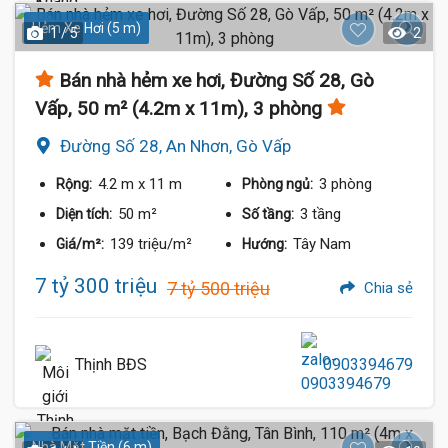
Hẻm Xe Hơi (5 m)
1 / 5
2
Bán nhà hẻm xe hơi, Đường Số 28, Gò
Vấp, 50 m² (4.2m x 11m), 3 phòng
Đường Số 28, An Nhơn, Gò Vấp
4.2 m
x 11 m
3 phòng
Rộng:
Phòng ngủ:
50 m²
3 tầng
Diện tích:
Số tầng:
139 triệu/m²
Tây Nam
Giá/m²:
Hướng:
7 tỷ 300 triệu
7 tỷ 500 triệu
Chia sẻ
Thịnh BĐS
0903394679
Nhà Mặt Tiền (6 m)