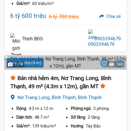
60 triệu/m²
Giá/m²:
6 tỷ 600 triệu
6 tỷ 700 triệu
Chia sẻ
Thịnh BĐS
0903394679
Hẻm Xe Hơi (4 m)
1 / 4
169
Bán nhà hẻm 4m, Nơ Trang Long, Bình
Thạnh, 49 m² (4.3m x 12m), gần MT
Nơ Trang Long, Bình Thạnh, Bình Thạnh
4.3 m
x 12 m
3 phòng
Rộng:
Phòng ngủ:
48.7 m²
2 tầng
Diện tích:
Số tầng:
139 triệu/m²
Tây Bắc
Giá/m²:
Hướng: