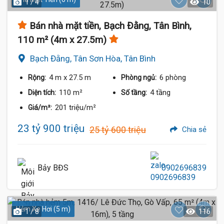
1 / 4
10
Bán nhà mặt tiền, Bạch Đằng, Tân Bình,
110 m² (4m x 27.5m)
Bạch Đằng, Tân Sơn Hòa, Tân Bình
4 m
x 27.5 m
6 phòng
Rộng:
Phòng ngủ:
110 m²
4 tầng
Diện tích:
Số tầng:
201 triệu/m²
Giá/m²:
23 tỷ 900 triệu
25 tỷ 600 triệu
Chia sẻ
Bảy BĐS
0902696839
Hẻm Xe Hơi (5 m)
1 / 8
116