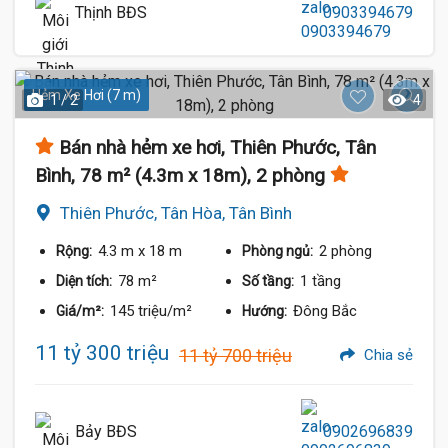
Thịnh BĐS
0903394679
Hẻm Xe Hơi (7 m)
1 / 2
4
Bán nhà hẻm xe hơi, Thiên Phước, Tân
Bình, 78 m² (4.3m x 18m), 2 phòng
Thiên Phước, Tân Hòa, Tân Bình
4.3 m
x 18 m
2 phòng
Rộng:
Phòng ngủ:
78 m²
1 tầng
Diện tích:
Số tầng:
145 triệu/m²
Đông Bắc
Giá/m²:
Hướng:
11 tỷ 300 triệu
11 tỷ 700 triệu
Chia sẻ
Bảy BĐS
0902696839