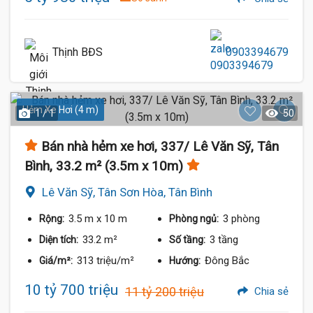
Thịnh BĐS
0903394679
Hẻm Xe Hơi (4 m)
1 / 1
50
Bán nhà hẻm xe hơi, 337/ Lê Văn Sỹ, Tân
Bình, 33.2 m² (3.5m x 10m)
Lê Văn Sỹ, Tân Sơn Hòa, Tân Bình
3.5 m
x 10 m
3 phòng
Rộng:
Phòng ngủ:
33.2 m²
3 tầng
Diện tích:
Số tầng:
313 triệu/m²
Đông Bắc
Giá/m²:
Hướng:
10 tỷ 700 triệu
11 tỷ 200 triệu
Chia sẻ