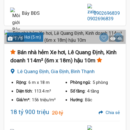
Bảy BĐS
0902696839
Hẻm Xe Hơi (5 m)
1 / 5
46
Bán nhà hẻm Xe hơi, Lê Quang Định, Kinh
doanh 114m² (6m x 18m) hậu 10m
Lê Quang Định, Gia Định, Bình Thạnh
6 m
x 18 m
5 phòng
Rộng:
Phòng ngủ:
113.4 m²
4 tầng
Diện tích:
Số tầng:
156 triệu/m²
Bắc
Giá/m²:
Hướng:
18 tỷ 900 triệu
20 tỷ
Chia sẻ