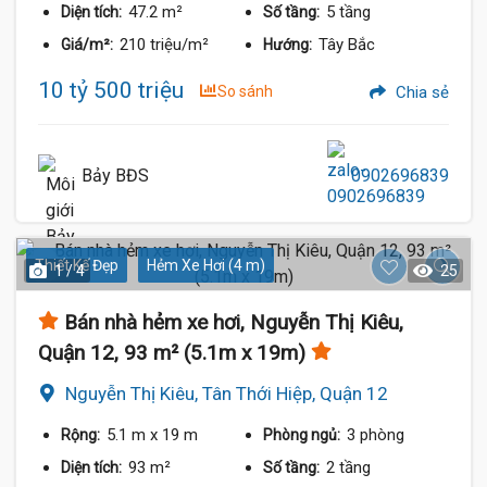
47.2 m²
5 tầng
Diện tích:
Số tầng:
210 triệu/m²
Tây Bắc
Giá/m²:
Hướng:
10 tỷ 500 triệu
So sánh
Chia sẻ
Bảy BĐS
0902696839
Thiết Kế Đẹp
Hẻm Xe Hơi (4 m)
1 / 4
25
Bán nhà hẻm xe hơi, Nguyễn Thị Kiêu,
Quận 12, 93 m² (5.1m x 19m)
Nguyễn Thị Kiêu, Tân Thới Hiệp, Quận 12
5.1 m
x 19 m
3 phòng
Rộng:
Phòng ngủ:
93 m²
2 tầng
Diện tích:
Số tầng: