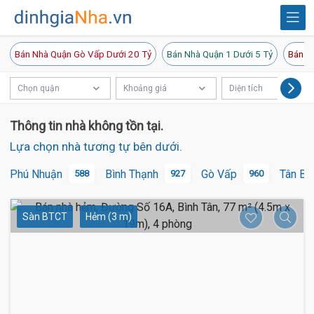
Bán Nhà Quận Gò Vấp Dưới 20 Tỷ
Bán Nhà Quận 1 Dưới 5 Tỷ
Bán N
Chọn quận
Khoảng giá
Diện tích
Thông tin nhà không tồn tại.
Lựa chọn nhà tương tự bên dưới.
Phú Nhuận
Bình Thạnh
Gò Vấp
Tân Bì
588
927
960
Sàn BTCT
Hẻm (3 m)