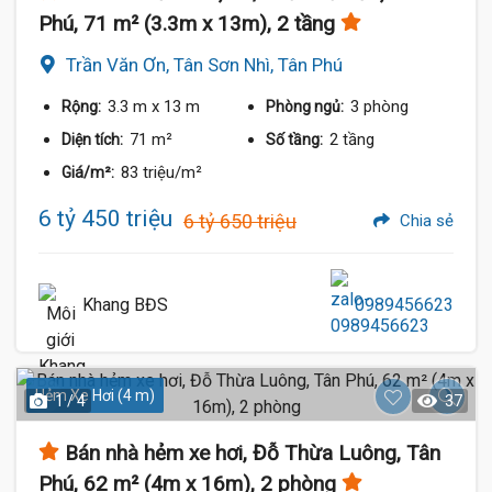
Phú, 71 m² (3.3m x 13m), 2 tầng
Trần Văn Ơn, Tân Sơn Nhì, Tân Phú
3.3 m
x 13 m
3 phòng
Rộng:
Phòng ngủ:
71 m²
2 tầng
Diện tích:
Số tầng:
83 triệu/m²
Giá/m²:
6 tỷ 450 triệu
6 tỷ 650 triệu
Chia sẻ
Khang BĐS
0989456623
Hẻm Xe Hơi (4 m)
1 / 4
37
Bán nhà hẻm xe hơi, Đỗ Thừa Luông, Tân
Phú, 62 m² (4m x 16m), 2 phòng