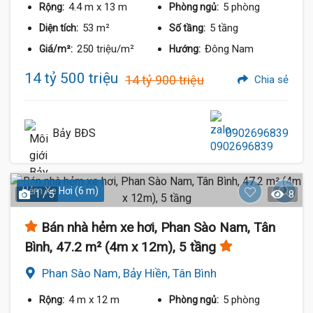
4.4 m
x 13 m
5 phòng
Rộng:
Phòng ngủ:
53 m²
5 tầng
Diện tích:
Số tầng:
250 triệu/m²
Đông Nam
Giá/m²:
Hướng:
14 tỷ 500 triệu
14 tỷ 900 triệu
Chia sẻ
Bảy BĐS
0902696839
Hẻm Xe Hơi (6 m)
1 / 5
8
Bán nhà hẻm xe hơi, Phan Sào Nam, Tân
Bình, 47.2 m² (4m x 12m), 5 tầng
Phan Sào Nam, Bảy Hiền, Tân Bình
4 m
x 12 m
5 phòng
Rộng:
Phòng ngủ: