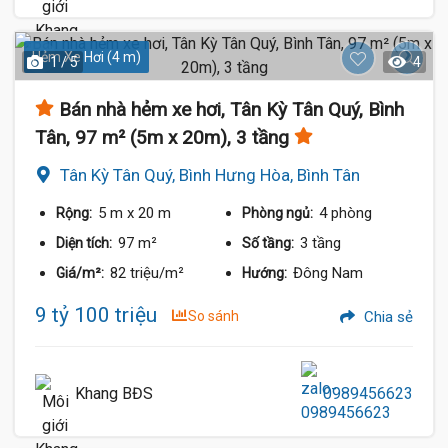
Hẻm Xe Hơi (4 m)
1 / 5
4
Bán nhà hẻm xe hơi, Tân Kỳ Tân Quý, Bình
Tân, 97 m² (5m x 20m), 3 tầng
Tân Kỳ Tân Quý, Bình Hưng Hòa, Bình Tân
5 m
x 20 m
4 phòng
Rộng:
Phòng ngủ:
97 m²
3 tầng
Diện tích:
Số tầng:
82 triệu/m²
Đông Nam
Giá/m²:
Hướng:
9 tỷ 100 triệu
So sánh
Chia sẻ
Khang BĐS
0989456623