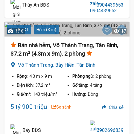
Thúy An BĐS
0904439653
Sàn BTCT
Hẻm (3 m)
1 / 6
17
Bán nhà hẻm, Võ Thành Trang, Tân Bình,
37.2 m² (4.3m x 9m), 2 phòng
Võ Thành Trang, Bảy Hiền, Tân Bình
4.3 m
x 9 m
2 phòng
Rộng:
Phòng ngủ:
37.2 m²
4 tầng
Diện tích:
Số tầng:
143 triệu/m²
Đông
Giá/m²:
Hướng:
5 tỷ 900 triệu
So sánh
Chia sẻ
Bảy BĐS
0902696839