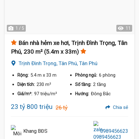
1 / 5
11
Bán nhà hẻm xe hơi, Trịnh Đình Trọng, Tân
Phú, 230 m² (5.4m x 33m)
Trịnh Đình Trọng, Tân Phú, Tân Phú
5.4 m
x 33 m
6 phòng
Rộng:
Phòng ngủ:
230 m²
2 tầng
Diện tích:
Số tầng:
97 triệu/m²
Đông Bắc
Giá/m²:
Hướng:
23 tỷ 800 triệu
26 tỷ
Chia sẻ
Khang BĐS
0989456623