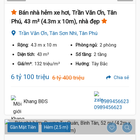
Bán nhà hẻm xe hơi, Trần Văn Ơn, Tân
Phú, 43 m² (4.3m x 10m), nhà đẹp
Trần Văn Ơn, Tân Sơn Nhì, Tân Phú
4.3 m
x 10 m
2 phòng
Rộng:
Phòng ngủ:
43 m²
2 tầng
Diện tích:
Số tầng:
132 triệu/m²
Tây Bắc
Giá/m²:
Hướng:
6 tỷ 100 triệu
6 tỷ 400 triệu
Chia sẻ
Khang BĐS
0989456623
Gần Mặt Tiền
Hẻm (2.5 m)