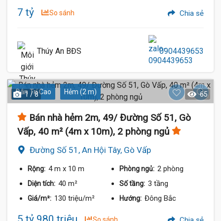
7 tỷ
So sánh
Chia sẻ
Thúy An BĐS
0904439653
Dân Trí Cao
Hẻm (2 m)
1 / 8
65
Bán nhà hẻm 2m, 49/ Đường Số 51, Gò
Vấp, 40 m² (4m x 10m), 2 phòng ngủ
Đường Số 51, An Hội Tây, Gò Vấp
4 m
x 10 m
2 phòng
Rộng:
Phòng ngủ:
40 m²
3 tầng
Diện tích:
Số tầng:
130 triệu/m²
Đông Bắc
Giá/m²:
Hướng:
5 tỷ 980 triệu
So sánh
Chia sẻ